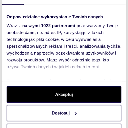
Zostaw telefon, oddzwonimy
bezpłatnie
Odpowiedzialne wykorzystanie Twoich danych
Wraz z
naszymi 1022 partnerami
przetwarzamy Twoje
Zatwierdź
osobiste dane, np. adres IP, korzystając z takich
technologii jak pliki cookie, w celu wyświetlania
spersonalizowanych reklam i treści, analizowania tychże,
wychodzenia naprzeciw oczekiwaniom użytkowników i
rozwoju produktów. Masz wybór odnośnie tego, kto
używa Twoich danych i w jakich celach to robi.
Informacje o ogłoszeniodawcy
Dowiedz się więcej odnośnie tego, jak Twoje osobiste
dane są przetwarzane oraz ustaw własne preferencje w
CITY PROFIT Nieruchomości
sekcji szczegółów
. W Deklaracji plików cookie możesz
Akceptuj
5
/
5
zmienić lub wycofać swoją zgodę w dowolnej chwili.
Dostosuj
Wykorzystujemy pliki cookie do spersonalizowania treści
i reklam, aby oferować funkcje społecznościowe i