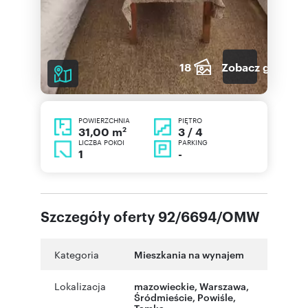
18
Zobacz galerię
POWIERZCHNIA
PIĘTRO
2
3 / 4
31,00 m
LICZBA POKOI
PARKING
1
-
Szczegóły oferty 92/6694/OMW
Kategoria
Mieszkania na wynajem
Lokalizacja
mazowieckie
,
Warszawa
,
Śródmieście
,
Powiśle
,
Tamka