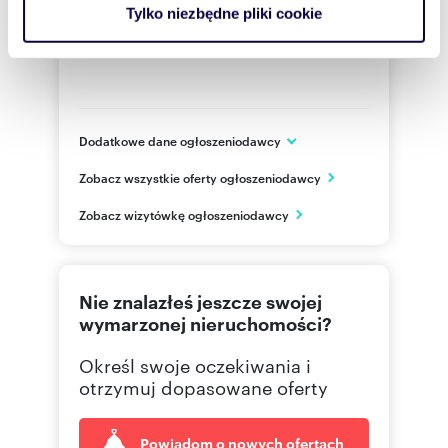
analizować ruch w naszej witrynie. Informacje o tym, jak
Tylko niezbędne pliki cookie
korzystasz z naszej witryny, udostępniamy partnerom
społecznościowym, reklamowym i analitycznym.
Partnerzy mogą połączyć te informacje z innymi danymi
otrzymanymi od Ciebie lub uzyskanymi podczas
korzystania z ich usług.
Dodatkowe dane ogłoszeniodawcy
ul. Puławska 45/57
Zobacz wszystkie oferty ogłoszeniodawcy
Piaseczno
mazowieckie
PL
Zobacz wizytówkę ogłoszeniodawcy
502781
Pokaż telefon
Nie znalazłeś jeszcze swojej
wymarzonej nieruchomości?
Określ swoje oczekiwania i
otrzymuj dopasowane oferty
Powiadom o nowych ofertach