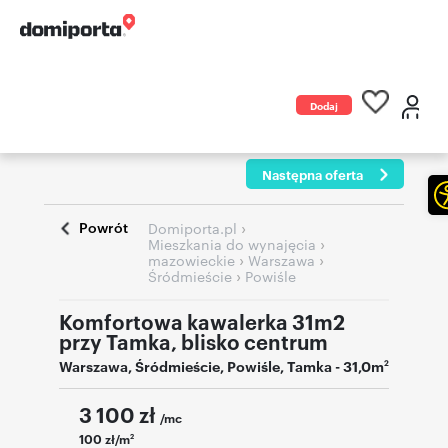
Dodaj
ogłoszenie
Następna oferta
Powrót
›
Domiporta.pl
›
Mieszkania do wynajęcia
›
›
mazowieckie
Warszawa
›
Śródmieście
Powiśle
Komfortowa kawalerka 31m2
przy Tamka, blisko centrum
Warszawa
,
Śródmieście
,
Powiśle
,
Tamka
- 31,0m
2
3 100
zł
/mc
100 zł/m
2