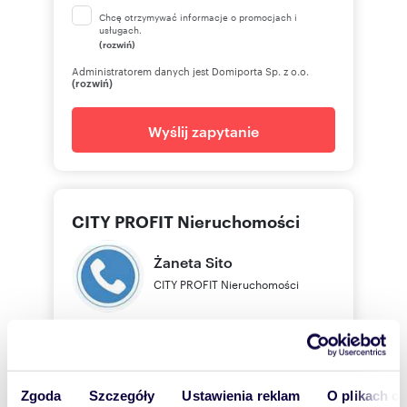
Chcę otrzymywać informacje o promocjach i
usługach.
(rozwiń)
Administratorem danych jest Domiporta Sp. z o.o.
(rozwiń)
Wyślij zapytanie
CITY PROFIT Nieruchomości
Żaneta
Sito
CITY PROFIT Nieruchomości
502781
Pokaż telefon
Zgoda
Szczegóły
Ustawienia reklam
O plikach c