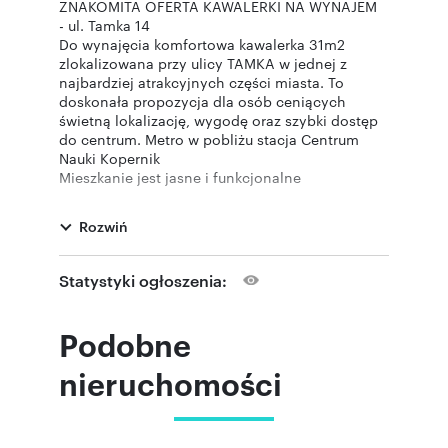
ZNAKOMITA OFERTA KAWALERKI NA WYNAJEM
- ul. Tamka 14
Do wynajęcia komfortowa kawalerka 31m2
zlokalizowana przy ulicy TAMKA w jednej z
najbardziej atrakcyjnych części miasta. To
doskonała propozycja dla osób ceniących
świetną lokalizację, wygodę oraz szybki dostęp
do centrum. Metro w pobliżu stacja Centrum
Nauki Kopernik
Mieszkanie jest jasne i funkcjonalne
Składa się z :
- pokoju dziennego z miejscem do wypoczynku i
Rozwiń
spania,
- oddzielnej kuchni - wyposażonej w sprzęty
AGD
Statystyki ogłoszenia:
- łazienki z prysznicem
- przedpokoju
Podobne
Układ mieszkania pozwala na komfortowe
korzystanie z przestrzeni, a duże okna
nieruchomości
zapewniają dobre doświetlenie wnętrza.
Mieszkanie jest gotowe do
zamieszkania.Mieszkanie idealnie sprawdzi się
zarówno dla singla, pary, jak i osób pracujących