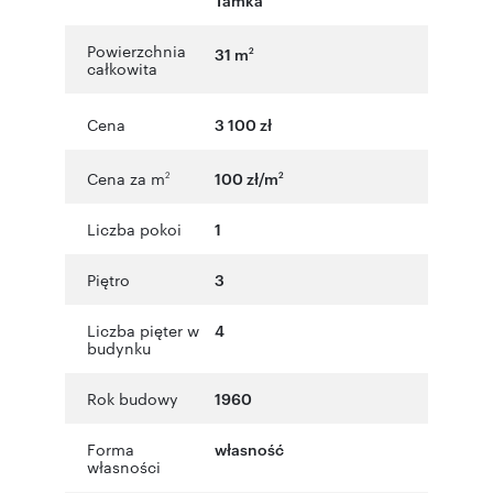
Powierzchnia
31 m
2
całkowita
Cena
3 100 zł
Cena za m
100 zł/m
2
2
Liczba pokoi
1
Piętro
3
Liczba pięter w
4
budynku
Rok budowy
1960
Forma
własność
własności