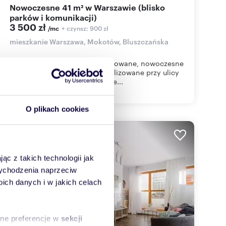
Nowoczesne 41 m² w Warszawie (blisko
parków i komunikacji)
3 500 zł
+ czynsz: 900 zł
/mc
mieszkanie Warszawa, Mokotów, Bluszczańska
For English scroll down Umeblowane, nowoczesne
i komfortowe mieszkanie zlokalizowane przy ulicy
Bluszczańskiej 75 - w niedalekie...
O plikach cookies
WYRÓŻNIONE
ąc z takich technologii jak
 wychodzenia naprzeciw
ch danych i w jakich celach
sne preferencje w
sekcji