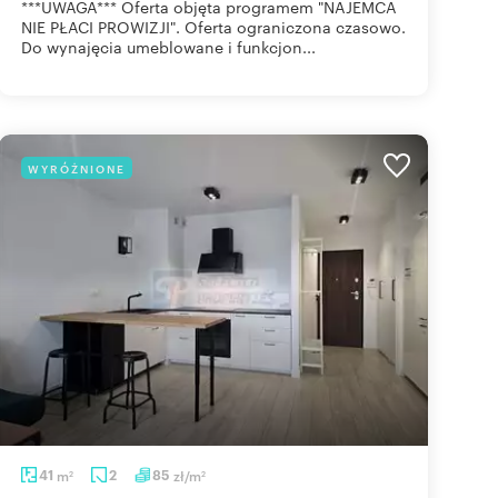
***UWAGA*** Oferta objęta programem "NAJEMCA
NIE PŁACI PROWIZJI". Oferta ograniczona czasowo.
Do wynajęcia umeblowane i funkcjon...
WYRÓŻNIONE
41
m
2
85
zł/m
2
2