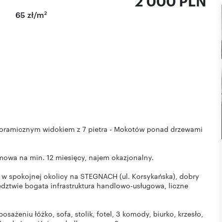
2 000 PLN
2
65 zł/m
oramicznym widokiem z 7 pietra - Mokotów ponad drzewami
umowa na min. 12 miesięcy, najem okazjonalny.
 spokojnej okolicy na STEGNACH (ul. Korsykańska), dobry
edztwie bogata infrastruktura handlowo-usługowa, liczne
ażeniu łóżko, sofa, stolik, fotel, 3 komody, biurko, krzesło,