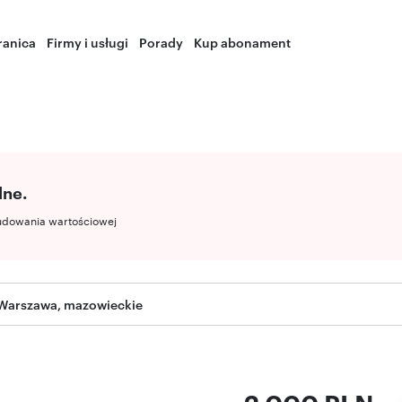
ranica
Firmy i usługi
Porady
Kup abonament
lne.
udowania wartościowej
Warszawa, mazowieckie