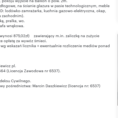
Z pokoju wyjście na balkon o pow. 2m.
dłogowe, na ścianie glazura w pasie technologicznym, meble
: lodówko-zamrażarka, kuchnia gazowo-elektryczna, okap,
u zachodnim).
ą, pralka, wc.
zafa wnękowa.
ynosi 875,02zł) zawierający m.in. zaliczkę na zużycie
kże opłatę za wywóz śmieci.
 wg wskazań licznika + ewentualnie rozliczenie mediów ponad
ewicz pl.
464 (Licencja Zawodowa nr 6537).
odeksu Cywilnego.
 pośrednictwa: Marcin Daszkiewicz (licencja nr: 6537)