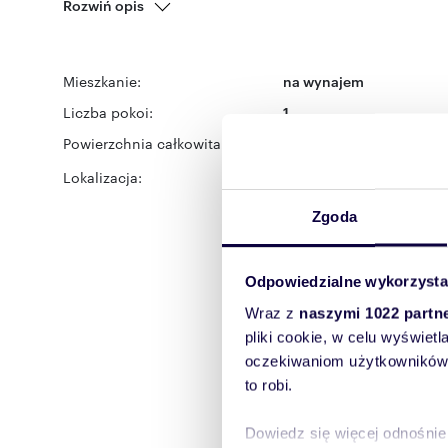
Rozwiń opis
Mieszkanie:
na wynajem
Liczba pokoi:
1
Powierzchnia całkowita:
30,90 m
2
Lokalizacja:
województwo:
mazowiec
Mokotów
ulica:
Korsyka
Zgoda
Odpowiedzialne wykorzysta
Wraz z
naszymi 1022 partn
pliki cookie, w celu wyświet
oczekiwaniom użytkowników i
to robi.
Dowiedz się więcej odnośnie