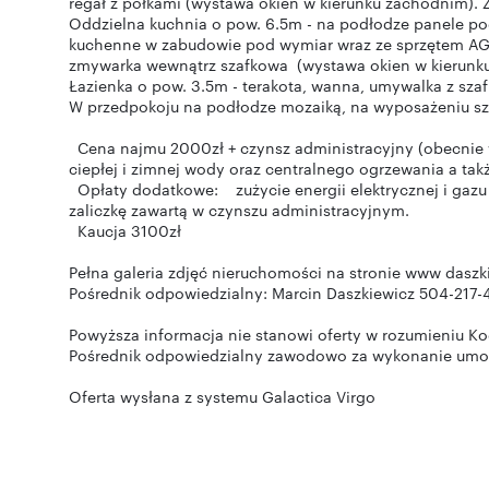
regał z półkami (wystawa okien w kierunku zachodnim). 
Oddzielna kuchnia o pow. 6.5m - na podłodze panele po
kuchenne w zabudowie pod wymiar wraz ze sprzętem AGD
zmywarka wewnątrz szafkowa (wystawa okien w kierunk
Łazienka o pow. 3.5m - terakota, wanna, umywalka z szafk
W przedpokoju na podłodze mozaiką, na wyposażeniu s
Cena najmu 2000zł + czynsz administracyjny (obecnie w
ciepłej i zimnej wody oraz centralnego ogrzewania a ta
Opłaty dodatkowe: zużycie energii elektrycznej i gazu
zaliczkę zawartą w czynszu administracyjnym.
Kaucja 3100zł
Pełna galeria zdjęć nieruchomości na stronie www daszki
Pośrednik odpowiedzialny: Marcin Daszkiewicz 504-217-
Powyższa informacja nie stanowi oferty w rozumieniu K
Pośrednik odpowiedzialny zawodowo za wykonanie umowy
Oferta wysłana z systemu Galactica Virgo