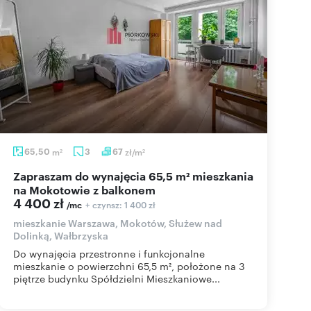
65,50
m
3
67
zł/m
2
2
Zapraszam do wynajęcia 65,5 m² mieszkania
na Mokotowie z balkonem
4 400 zł
+ czynsz: 1 400 zł
/mc
mieszkanie Warszawa, Mokotów, Służew nad
Dolinką, Wałbrzyska
Do wynajęcia przestronne i funkcjonalne
mieszkanie o powierzchni 65,5 m², położone na 3
piętrze budynku Spółdzielni Mieszkaniowe...