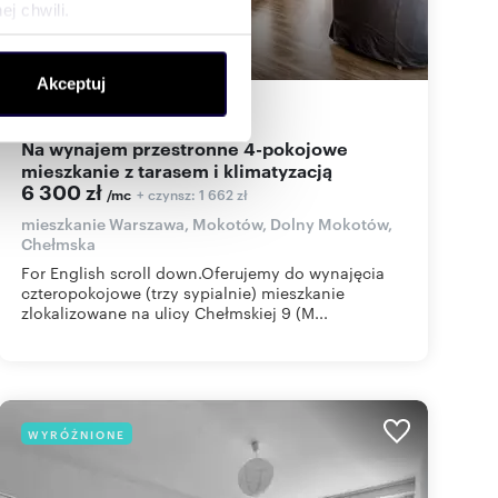
j chwili.
ołecznościowe i analizować
Akceptuj
artnerom społecznościowym,
100
m
4
63
zł/m
2
2
anymi od Ciebie lub
Na wynajem przestronne 4-pokojowe
mieszkanie z tarasem i klimatyzacją
6 300 zł
+ czynsz: 1 662 zł
/mc
mieszkanie Warszawa, Mokotów, Dolny Mokotów,
Chełmska
For English scroll down.Oferujemy do wynajęcia
czteropokojowe (trzy sypialnie) mieszkanie
zlokalizowane na ulicy Chełmskiej 9 (M...
WYRÓŻNIONE