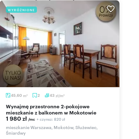
WYRÓŻNIONE
45,60
m
2
43
zł/m
2
2
Wynajmę przestronne 2-pokojowe
mieszkanie z balkonem w Mokotowie
1 980 zł
+ czynsz: 820 zł
/mc
mieszkanie Warszawa, Mokotów, Służewiec,
Śniardwy