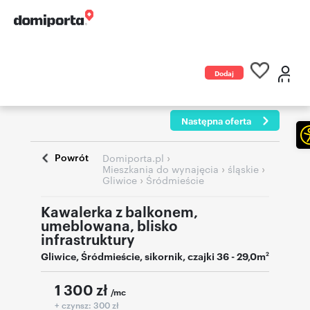
Dodaj
ogłoszenie
Następna oferta
Powrót
›
Domiporta.pl
›
›
Mieszkania do wynajęcia
śląskie
›
Gliwice
Śródmieście
Kawalerka z balkonem,
umeblowana, blisko
infrastruktury
Gliwice
,
Śródmieście
,
sikornik
,
czajki 36
- 29,0m
2
1 300
zł
/mc
+ czynsz: 300 zł