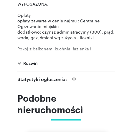
WYPOSAŻONA.
Opłaty
opłaty zawarte w cenie najmu : Centralne
Ogrzewanie miejskie
dodatkowo: czynsz administracyjny (300), prąd,
woda, gaz, śmieci wg zużycia - liczniki
Pokój z balkonem, kuchnia, łazienka i
przedpokój.
Czynsz + Najem 1400 złotych.
Rozwiń
Ogrzewanie miejskie w cenie najmu.
Czynsz w cenie najmu.
Dodatkowo płatne media: woda, prąd i gaz
Statystyki ogłoszenia:
zgodnie ze wskazaniem liczników.
Bardzo dobrze rozwinięta infrastruktura na
Podobne
osiedlu w pobliżu sklepy, apteka, basen,
przystanek autobusowy.
nieruchomości
WIĘCEJ INFORMACJI POD NUMEREM
pokaż telefon
.
+48 6
Powyższa oferta nie stanowi oferty handlowej w