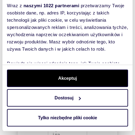
Wyślij
Wraz z
naszymi 1022 partnerami
przetwarzamy Twoje
wiadomość
osobiste dane, np. adres IP, korzystając z takich
technologii jak pliki cookie, w celu wyświetlania
spersonalizowanych reklam i treści, analizowania tychże,
To najlepszy
wychodzenia naprzeciw oczekiwaniom użytkowników i
sposób, aby
rozwoju produktów. Masz wybór odnośnie tego, kto
właściciel
używa Twoich danych i w jakich celach to robi.
oferty
szybko się z
Dowiedz się więcej odnośnie tego, jak Twoje osobiste
Tobą
dane są przetwarzane oraz ustaw własne preferencje w
skontaktował!
sekcji szczegółów
. W Deklaracji plików cookie możesz
Akceptuj
zmienić lub wycofać swoją zgodę w dowolnej chwili.
Dostosuj
Wykorzystujemy pliki cookie do spersonalizowania treści
i reklam, aby oferować funkcje społecznościowe i
analizować ruch w naszej witrynie. Informacje o tym, jak
Tylko niezbędne pliki cookie
korzystasz z naszej witryny, udostępniamy partnerom
społecznościowym, reklamowym i analitycznym.