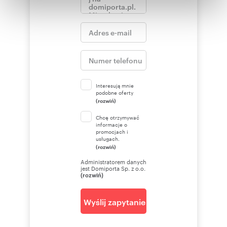
Partnerzy mogą połączyć te informacje z innymi danymi
otrzymanymi od Ciebie lub uzyskanymi podczas
korzystania z ich usług.
Interesują mnie
podobne oferty
(rozwiń)
Chcę otrzymywać
informacje o
promocjach i
usługach.
(rozwiń)
Administratorem danych
jest Domiporta Sp. z o.o.
(rozwiń)
Wyślij zapytanie