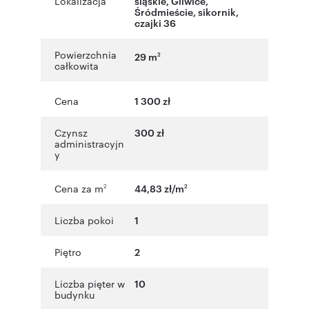
Lokalizacja
śląskie
,
Gliwice
,
Śródmieście
,
sikornik
,
czajki 36
Powierzchnia
29 m
2
całkowita
Cena
1 300 zł
Czynsz
300 zł
administracyjn
y
Cena za m
44,83 zł/m
2
2
Liczba pokoi
1
Piętro
2
Liczba pięter w
10
budynku