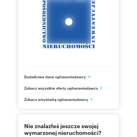
Dodatkowe dane ogłoszeniodawcy
ul. Zwyciestwa 57/7
Zobacz wszystkie oferty ogłoszeniodawcy
Gliwice
śląskie
PL
Zobacz wizytówkę ogłoszeniodawcy
32 238
Pokaż telefon
Nie znalazłeś jeszcze swojej
606-12
Pokaż telefon
wymarzonej nieruchomości?