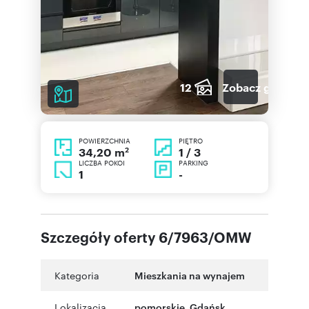
12
Zobacz galerię
POWIERZCHNIA
PIĘTRO
2
1 / 3
34,20 m
LICZBA POKOI
PARKING
1
-
Szczegóły oferty 6/7963/OMW
Kategoria
Mieszkania na wynajem
Lokalizacja
pomorskie
,
Gdańsk
,