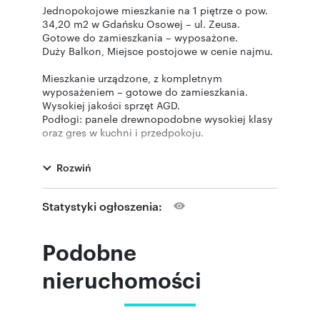
Jednopokojowe mieszkanie na 1 piętrze o pow.
34,20 m2 w Gdańsku Osowej – ul. Zeusa.
Gotowe do zamieszkania – wyposażone.
Duży Balkon, Miejsce postojowe w cenie najmu.
Mieszkanie urządzone, z kompletnym
wyposażeniem – gotowe do zamieszkania.
Wysokiej jakości sprzęt AGD.
Podłogi: panele drewnopodobne wysokiej klasy
oraz gres w kuchni i przedpokoju.
Podwieszane sufity z wbudowanym
oświetleniem, wyspa kuchenna.
Rozwiń
Szafa przesuwna w korytarzu.
Wysokość mieszkania: 2,5m
Opłaty eksploatacyjne + ogrzewanie: od 500 do
Statystyki ogłoszenia:
około 650 zł łącznie za miesiąc.
Kaucja: 2600 zł
Minimalny okres najmu - 1 rok.
Podobne
Lokalizacja:
nieruchomości
Ulica Zeusa położona jest w gdańskiej dzielnicy
Osowa.
Pełna infrastruktura w okolicy: sklep spożywczy,