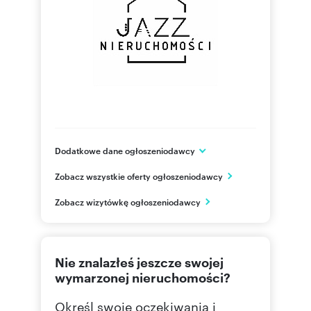
Dodatkowe dane ogłoszeniodawcy
Antoniego Abrahama 47/20
Zobacz wszystkie oferty ogłoszeniodawcy
Gdynia
pomorskie
PL
Zobacz wizytówkę ogłoszeniodawcy
604 32
Pokaż telefon
Nie znalazłeś jeszcze swojej
wymarzonej nieruchomości?
Określ swoje oczekiwania i