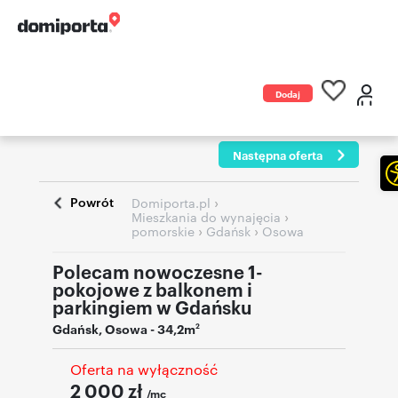
Dodaj
ogłoszenie
Następna oferta
Powrót
›
Domiporta.pl
›
Mieszkania do wynajęcia
›
›
pomorskie
Gdańsk
Osowa
Polecam nowoczesne 1-
pokojowe z balkonem i
parkingiem w Gdańsku
Gdańsk
,
Osowa
- 34,2m
2
Oferta na wyłączność
2 000
zł
/mc