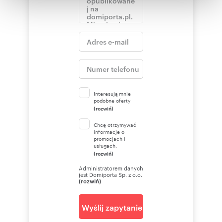
Oferta wysłana z programu dla biur
otrzymanymi od Ciebie lub uzyskanymi podczas
nieruchomości ASARI CRM (asaricrm.com)
korzystania z ich usług.
Numer oferty: 6/7963/OMW
Interesują mnie
podobne oferty
(rozwiń)
Chcę otrzymywać
informacje o
promocjach i
usługach.
(rozwiń)
Administratorem danych
jest Domiporta Sp. z o.o.
(rozwiń)
Wyślij zapytanie