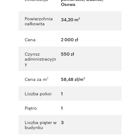
Osowa
Powierzchnia
34,20 m
2
całkowita
Cena
2 000 zł
Czynsz
550 zł
administracyjn
y
Cena za m
58,48 zł/m
2
2
Liczba pokoi
1
Piętro
1
Liczba pięter w
3
budynku