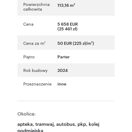
Powierzchnia
113,16 m
2
całkowita
Cena
5 658 EUR
(25 461 zł)
Cena za m
50 EUR (225 zł/m
)
2
2
Piętro
Parter
Rok budowy
2024
Przeznaczenie
inne
Okolica:
apteka, tramwaj, autobus, pkp, kolej
podmiejska