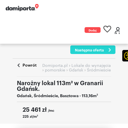
Dodaj
ogłoszenie
Następna oferta
Powrót
›
Domiporta.pl
Lokale do wynajęcia
›
›
›
pomorskie
Gdańsk
Śródmieście
Narożny lokal 113m² w Granarii
Gdańsk.
Gdańsk
,
Śródmieście
,
Basztowa
- 113,16m
2
25 461
zł
/mc
225 zł/m
2