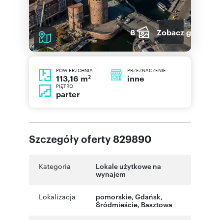
8
Zobacz galerię
POWIERZCHNIA
PRZEZNACZENIE
2
inne
113,16 m
PIĘTRO
parter
Szczegóły oferty 829890
Kategoria
Lokale użytkowe na
wynajem
Lokalizacja
pomorskie
,
Gdańsk
,
Śródmieście
,
Basztowa