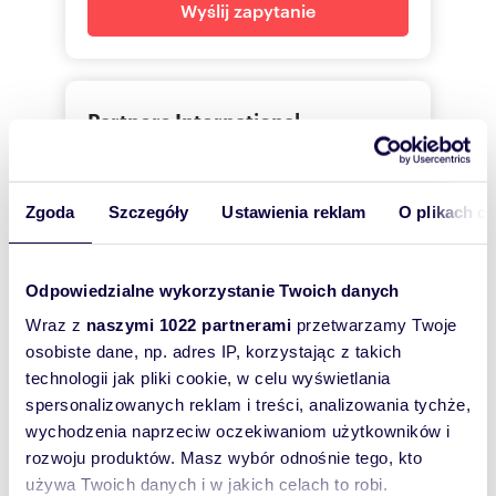
CONTACT:
Wyślij zapytanie
Marcin Dydecki:
+48 5
pokaż telefon
(professional license No. 28434)
Partners International
Outlined above proposal is not a commercial
offer for the purposes of the law but is
Marcin
Dydecki
informative. All data relating to real estate was
obtained on the basis statements of the Sellers.
Partners International
Zgoda
Szczegóły
Ustawienia reklam
O plikach c
As a real estate agency we charge a
commission.
535 01
Pokaż telefon
Odpowiedzialne wykorzystanie Twoich danych
——————————————
Wraz z
naszymi 1022 partnerami
przetwarzamy Twoje
226465
Pokaż telefon
osobiste dane, np. adres IP, korzystając z takich
technologii jak pliki cookie, w celu wyświetlania
PREMISES IN DEVELOPER CONDITION ON
SPICHRZÓW ISLAND - VIEW OF THE
spersonalizowanych reklam i treści, analizowania tychże,
MOTŁAWA RIVER
wychodzenia naprzeciw oczekiwaniom użytkowników i
Zostaw telefon, oddzwonimy
rozwoju produktów. Masz wybór odnośnie tego, kto
Spichrzów Island | 113,16m² | 5 meters high |
bezpłatnie
używa Twoich danych i w jakich celach to robi.
Potential for a dining function | Customizable