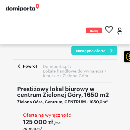
Dodaj
ogłoszenie
Następna oferta
Powrót
›
Domiporta.pl
›
Lokale handlowe do wynajęcia
›
lubuskie
Zielona Góra
Prestiżowy lokal biurowy w
centrum Zielonej Góry, 1650 m2
Zielona Góra
,
Centrum
,
CENTRUM
- 1650,0m
2
Oferta na wyłączność
125 000
zł
/mc
75,76 zł/m
2