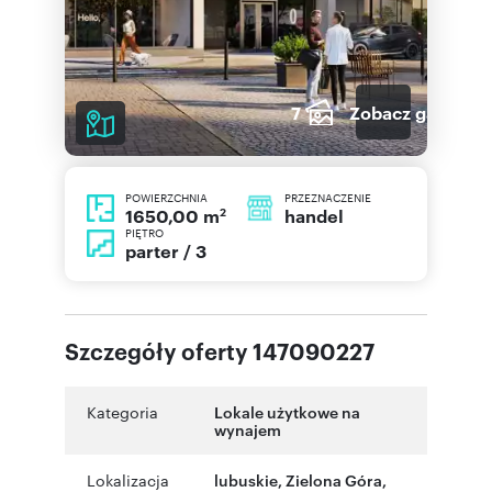
7
Zobacz galerię
POWIERZCHNIA
PRZEZNACZENIE
2
handel
1650,00 m
PIĘTRO
parter / 3
Szczegóły oferty 147090227
Kategoria
Lokale użytkowe na
wynajem
Lokalizacja
lubuskie
,
Zielona Góra
,