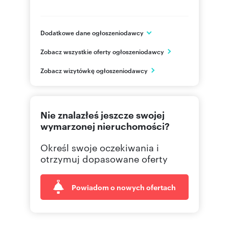
Dodatkowe dane ogłoszeniodawcy
ul. Kupiecka 41/2, II oddział Kupiecka 43/3a
Zobacz wszystkie oferty ogłoszeniodawcy
Zielona Góra
Lubuskie
PL
Zobacz wizytówkę ogłoszeniodawcy
(68) 3
Pokaż telefon
Nie znalazłeś jeszcze swojej
793 12
Pokaż telefon
wymarzonej nieruchomości?
Określ swoje oczekiwania i
otrzymuj dopasowane oferty
Powiadom o nowych ofertach