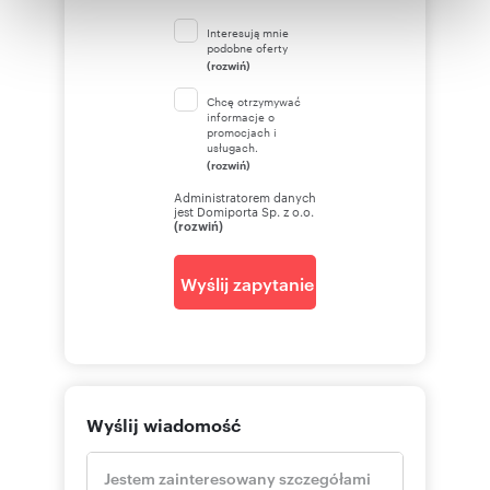
otrzymanymi od Ciebie lub uzyskanymi podczas
Interesują mnie
podobne oferty
korzystania z ich usług.
(rozwiń)
Chcę otrzymywać
informacje o
promocjach i
usługach.
(rozwiń)
Administratorem danych
jest Domiporta Sp. z o.o.
(rozwiń)
Wyślij zapytanie
Wyślij wiadomość