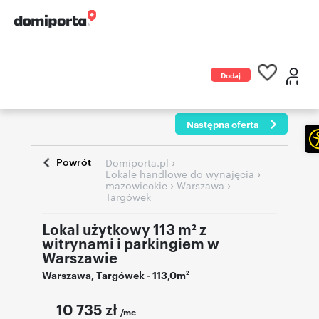
Dodaj
ogłoszenie
Następna oferta
Powrót
›
Domiporta.pl
›
Lokale handlowe do wynajęcia
›
›
mazowieckie
Warszawa
Targówek
Lokal użytkowy 113 m² z
witrynami i parkingiem w
Warszawie
Warszawa
,
Targówek
- 113,0m
2
10 735
zł
/mc