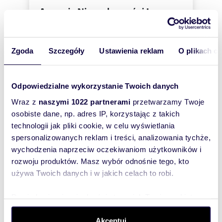
Agencja Nieruchomości Locus
Krzysztof
Grabowski
Agencja Nieruchomości Locus
Zgoda
Szczegóły
Ustawienia reklam
O plikach c
+48 66
Pokaż telefon
Odpowiedzialne wykorzystanie Twoich danych
Wraz z
naszymi 1022 partnerami
przetwarzamy Twoje
(22) 8
osobiste dane, np. adres IP, korzystając z takich
Pokaż telefon
technologii jak pliki cookie, w celu wyświetlania
spersonalizowanych reklam i treści, analizowania tychże,
wychodzenia naprzeciw oczekiwaniom użytkowników i
Zostaw telefon, oddzwonimy
rozwoju produktów. Masz wybór odnośnie tego, kto
bezpłatnie
używa Twoich danych i w jakich celach to robi.
Zatwierdź
Dowiedz się więcej odnośnie tego, jak Twoje osobiste
dane są przetwarzane oraz ustaw własne preferencje w
sekcji szczegółów
. W Deklaracji plików cookie możesz
Akceptuj