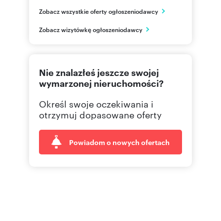
Pl.Trzech Krzyży 3
Zobacz wszystkie oferty ogłoszeniodawcy
Warszawa
mazowieckie
PL
Zobacz wizytówkę ogłoszeniodawcy
228 28
Pokaż telefon
Nie znalazłeś jeszcze swojej
wymarzonej nieruchomości?
Określ swoje oczekiwania i
otrzymuj dopasowane oferty
Powiadom o nowych ofertach