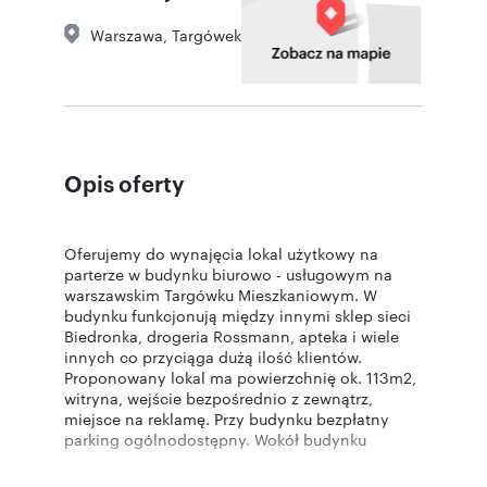
Warszawa
,
Targówek
Opis oferty
Oferujemy do wynajęcia lokal użytkowy na
parterze w budynku biurowo - usługowym na
warszawskim Targówku Mieszkaniowym. W
budynku funkcjonują między innymi sklep sieci
Biedronka, drogeria Rossmann, apteka i wiele
innych co przyciąga dużą ilość klientów.
Proponowany lokal ma powierzchnię ok. 113m2,
witryna, wejście bezpośrednio z zewnątrz,
miejsce na reklamę. Przy budynku bezpłatny
parking ogólnodostępny. Wokół budynku
zabudowa mieszkaniowa wielorodzinna. Bliska
odległość od stacji metra oraz ul. Radzymińskiej.