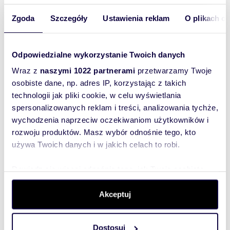
Zapraszamy - ekipa EUROLOCUM.pl
Opis oferty ma charakter wyłącznie
Zgoda
Szczegóły
Ustawienia reklam
O plikach c
informacyjny i sporządzany jest na podstawie
oględzin nieruchomości oraz informacji
uzyskanych od właściciela, może podlegać
Odpowiedzialne wykorzystanie Twoich danych
aktualizacji i nie stanowi oferty określonej w art.
66 i następnych KC.
Wraz z
naszymi 1022 partnerami
przetwarzamy Twoje
osobiste dane, np. adres IP, korzystając z takich
technologii jak pliki cookie, w celu wyświetlania
spersonalizowanych reklam i treści, analizowania tychże,
Numer oferty: 77550376
wychodzenia naprzeciw oczekiwaniom użytkowników i
Nr licencji zawodowej: 18562
rozwoju produktów. Masz wybór odnośnie tego, kto
używa Twoich danych i w jakich celach to robi.
Interesują mnie
podobne oferty
Dowiedz się więcej odnośnie tego, jak Twoje osobiste
(rozwiń)
dane są przetwarzane oraz ustaw własne preferencje w
Chcę otrzymywać
sekcji szczegółów
. W Deklaracji plików cookie możesz
Akceptuj
informacje o
promocjach i
zmienić lub wycofać swoją zgodę w dowolnej chwili.
usługach.
(rozwiń)
Dostosuj