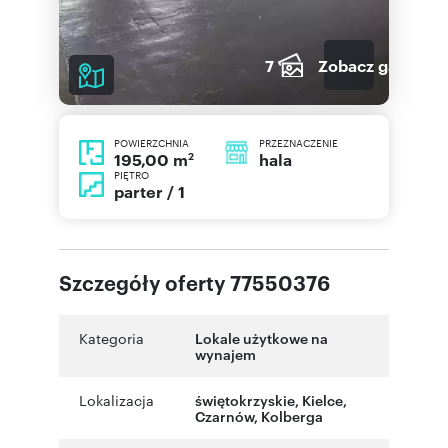
7
Zobacz galerię
POWIERZCHNIA
PRZEZNACZENIE
2
hala
195,00 m
PIĘTRO
parter / 1
Szczegóły oferty 77550376
Kategoria
Lokale użytkowe na
wynajem
Lokalizacja
świętokrzyskie
,
Kielce
,
Czarnów
,
Kolberga