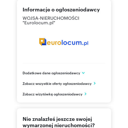
Informacje o ogłoszeniodawcy
WOJSA-NIERUCHOMOŚCI
"Eurolocum.pl"
Dodatkowe dane ogłoszeniodawcy
ul. Henryka Sienkiewicza 9 lok: 1
Zobacz wszystkie oferty ogłoszeniodawcy
Kielce
świętokrzyskie
PL
Zobacz wizytówkę ogłoszeniodawcy
885636
Pokaż telefon
Nie znalazłeś jeszcze swojej
wymarzonej nieruchomości?