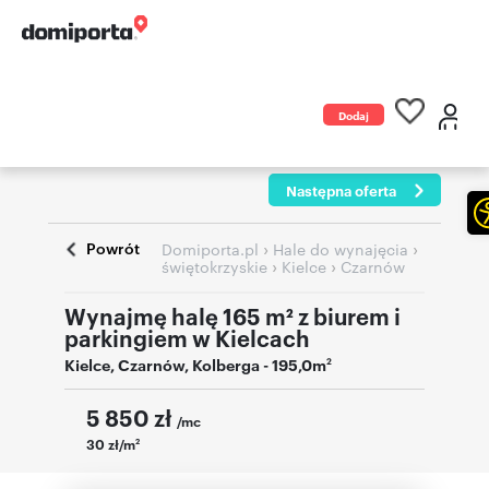
Dodaj
ogłoszenie
Następna oferta
Powrót
›
›
Domiporta.pl
Hale do wynajęcia
›
›
świętokrzyskie
Kielce
Czarnów
Wynajmę halę 165 m² z biurem i
parkingiem w Kielcach
Kielce
,
Czarnów
,
Kolberga
- 195,0m
2
5 850
zł
/mc
30 zł/m
2