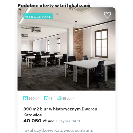
Podobne oferty w tej lokalizacji
WYRÓŻNIONE
m
zł/m
890
15
45
2
2
890 m2 biur w historycznym Dworcu
Katowice
40 050 zł
+ czynsz: 14 zł
/mc
lokal użytkowy Katowice, centrum,