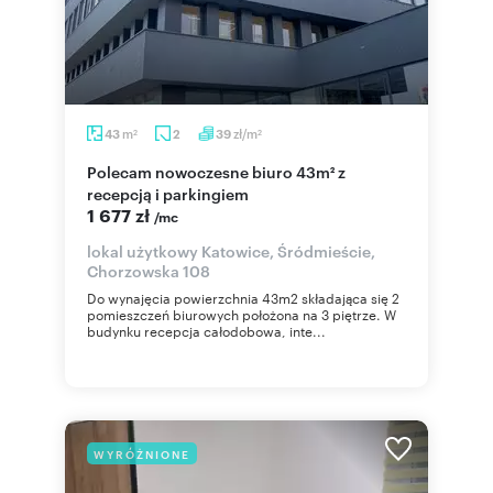
m
zł/m
43
2
39
2
2
Polecam nowoczesne biuro 43m² z
recepcją i parkingiem
1 677 zł
/mc
lokal użytkowy Katowice, Śródmieście,
Chorzowska 108
Do wynajęcia powierzchnia 43m2 składająca się 2
pomieszczeń biurowych położona na 3 piętrze. W
budynku recepcja całodobowa, inte...
WYRÓŻNIONE