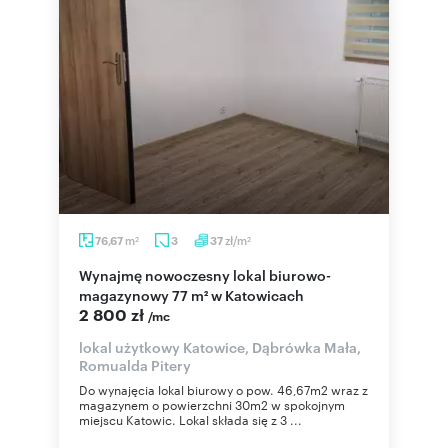
m
zł/m
76,67
3
37
2
2
Wynajmę nowoczesny lokal biurowo-
magazynowy 77 m² w Katowicach
2 800 zł
/mc
lokal użytkowy Katowice, Dąbrówka Mała,
Romualda Pitery
Do wynajęcia lokal biurowy o pow. 46,67m2 wraz z
magazynem o powierzchni 30m2 w spokojnym
miejscu Katowic. Lokal składa się z 3 ...