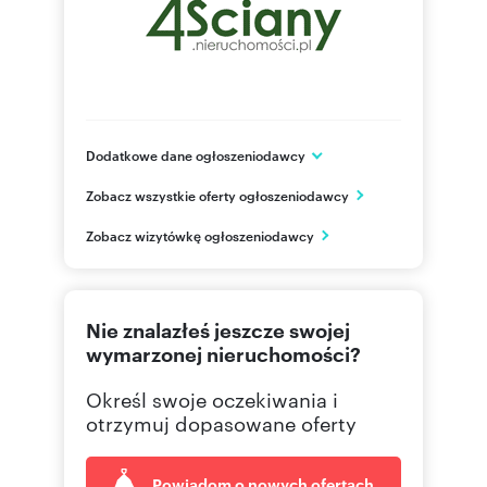
Dodatkowe dane ogłoszeniodawcy
Żurawia 32/34 lok.47
Zobacz wszystkie oferty ogłoszeniodawcy
Warszawa
mazowieckie
PL
Zobacz wizytówkę ogłoszeniodawcy
884-88
Pokaż telefon
Nie znalazłeś jeszcze swojej
wymarzonej nieruchomości?
Określ swoje oczekiwania i
otrzymuj dopasowane oferty
Powiadom o nowych ofertach