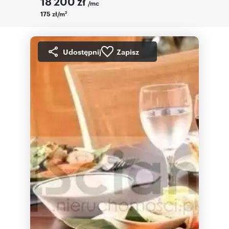
18 200
zł
/mc
175 zł/m
2
Udostępnij
Zapisz