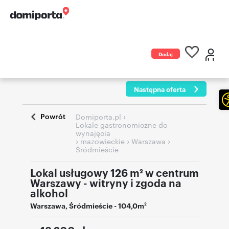
Dodaj
ogłoszenie
Następna oferta
Powrót
›
Domiporta.pl
Lokale gastronomiczne do
wynajęcia
›
›
›
mazowieckie
Warszawa
Śródmieście
Lokal usługowy 126 m² w centrum
Warszawy - witryny i zgoda na
alkohol
Warszawa
,
Śródmieście
- 104,0m
2