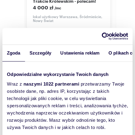
olecam!
Trakcie Królewskim - polecam!
Warsz
4 000 zł
6 00
/mc
ieście,
lokal użytkowy Warszawa, Śródmieście,
lokal 
Nowy Świat
Marsza
Zgoda
Szczegóły
Ustawienia reklam
O plikach c
Wyślij
wiadomość
Odpowiedzialne wykorzystanie Twoich danych
Wraz z
naszymi 1022 partnerami
przetwarzamy Twoje
To najlepszy
osobiste dane, np. adres IP, korzystając z takich
sposób, aby
technologii jak pliki cookie, w celu wyświetlania
właściciel
spersonalizowanych reklam i treści, analizowania tychże,
oferty
wychodzenia naprzeciw oczekiwaniom użytkowników i
szybko się z
rozwoju produktów. Masz wybór odnośnie tego, kto
Tobą
używa Twoich danych i w jakich celach to robi.
skontaktował!