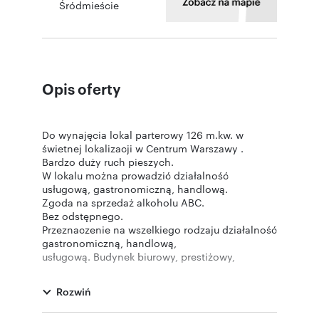
Śródmieście
Opis oferty
Do wynajęcia lokal parterowy 126 m.kw. w
świetnej lokalizacji w Centrum Warszawy .
Bardzo duży ruch pieszych.
W lokalu można prowadzić działalność
usługową, gastronomiczną, handlową.
Zgoda na sprzedaż alkoholu ABC.
Bez odstępnego.
Przeznaczenie na wszelkiego rodzaju działalność
gastronomiczną, handlową,
usługową. Budynek biurowy, prestiżowy,
wynajęty w 100%. Ścisłe centrum z
doskonałą komunikacją.
Rozwiń
Czynsz: 175 zł. netto / m2