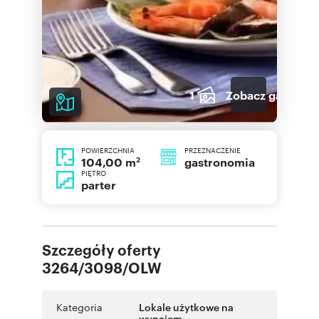
1
Zobacz galerię
POWIERZCHNIA
PRZEZNACZENIE
2
gastronomia
104,00 m
PIĘTRO
parter
Szczegóły oferty
3264/3098/OLW
Kategoria
Lokale użytkowe na
wynajem