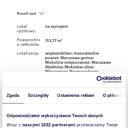
Rozwiń opis
Lokal
na wynajem
użytkowy:
Powierzchni
113,77 m
2
a całkowita:
Lokalizacja:
województwo:
mazowieckie
powiat:
Warszawa
gmina:
Mokotów
miejscowość:
Warszawa
dzielnica:
Mokotów
ulica:
Wincentego Rzymowskiego
Podobne oferty w tej lokalizacji
WYRÓŻNIONE
Zgoda
Szczegóły
Ustawienia reklam
O plikach c
Odpowiedzialne wykorzystanie Twoich danych
Wraz z
naszymi 1022 partnerami
przetwarzamy Twoje