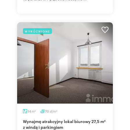
WYRÓŻNIONE
m
zł/m
14
70
2
2
Wynajmę atrakcyjny lokal biurowy 27,5 m²
z windą i parkingiem