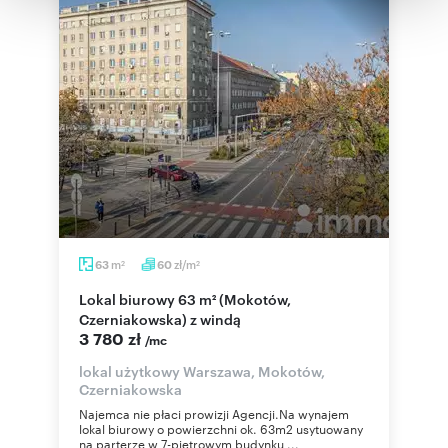
korzystania z ich usług.
m
zł/m
63
60
2
2
Lokal biurowy 63 m² (Mokotów,
Czerniakowska) z windą
3 780 zł
/mc
lokal użytkowy Warszawa, Mokotów,
Czerniakowska
Najemca nie płaci prowizji Agencji.Na wynajem
lokal biurowy o powierzchni ok. 63m2 usytuowany
na parterze w 7-piętrowym budynku ...