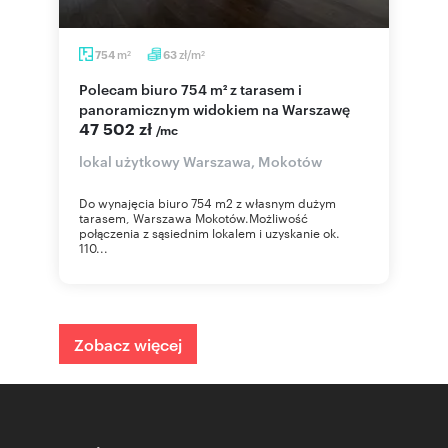
m
zł/m
754
63
2
2
Polecam biuro 754 m² z tarasem i
panoramicznym widokiem na Warszawę
47 502 zł
/mc
lokal użytkowy Warszawa, Mokotów
Do wynajęcia biuro 754 m2 z własnym dużym
tarasem, Warszawa Mokotów.Możliwość
połączenia z sąsiednim lokalem i uzyskanie ok.
110...
Zobacz więcej