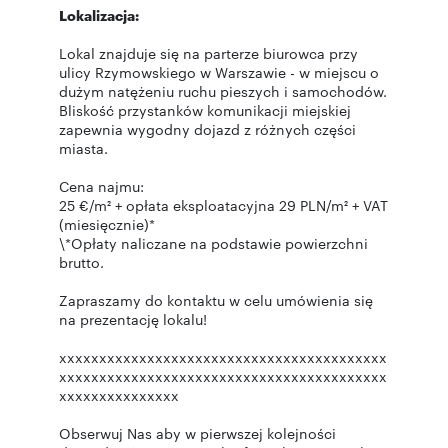
Lokalizacja:
Lokal znajduje się na parterze biurowca przy
ulicy Rzymowskiego w Warszawie - w miejscu o
dużym natężeniu ruchu pieszych i samochodów.
Bliskość przystanków komunikacji miejskiej
zapewnia wygodny dojazd z różnych części
miasta.
Cena najmu:
25 €/m² + opłata eksploatacyjna 29 PLN/m² + VAT
(miesięcznie)*
\*Opłaty naliczane na podstawie powierzchni
brutto.
Zapraszamy do kontaktu w celu umówienia się
na prezentację lokalu!
xxxxxxxxxxxxxxxxxxxxxxxxxxxxxxxxxxxxxxxxx
xxxxxxxxxxxxxxxxxxxxxxxxxxxxxxxxxxxxxxxxx
xxxxxxxxxxxxxxx
Obserwuj Nas aby w pierwszej kolejności