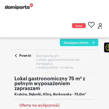
Dodaj
ogłoszenie
Następna oferta
Powrót
›
Domiporta.pl
Lokale gastronomiczne do
wynajęcia
›
›
małopolskie
Kraków
Lokal gastronomiczny 75 m² z
pełnym wyposażeniem
zapraszam
Kraków
,
Dębniki, Kliny
,
Borkowska
- 75,0m
2
Oferta na wyłączność