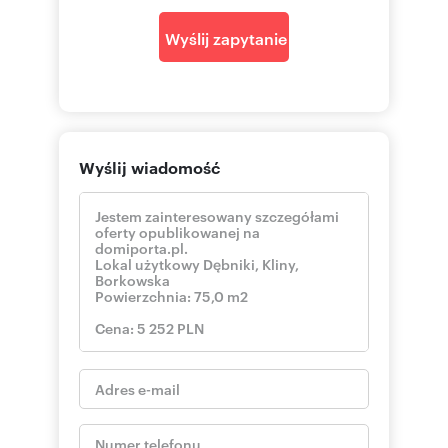
1x kuchenka mikrofalowa
Wyślij zapytanie
1x zmywarka
1x okap, wentylacja
1x frytownica gastronomiczna FORGAST
1x zlew mały
1x zlew jednokomorowy duży
1x ryżowar
1x regał magazynowy duży
Wyślij wiadomość
1x regał magazynowy mały
3x butla gazowa
Garnki gastronomiczne małe oraz duże
Patelnie
Przybory gastronomiczne
Szczegółowe informacje:
Dariusz Zieliński
pokaż telefon
tel.
503
::DODATKOWE INFORMACJE
Kategoria oferty: Mieszkania dla rodzin z
dziećmi
Rodzaj budynku: blok
Dozór budynku: możliwy