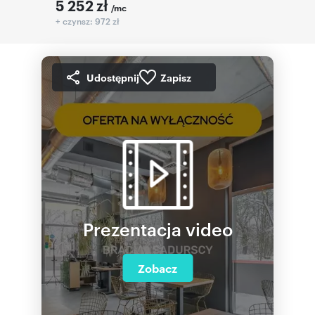
5 252
zł
/mc
+ czynsz: 972 zł
Udostępnij
Zapisz
Prezentacja video
Zobacz