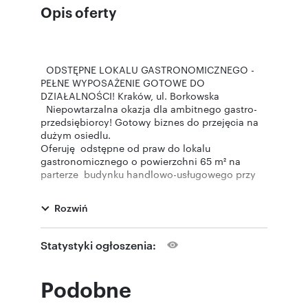
Opis oferty
ODSTĘPNE LOKALU GASTRONOMICZNEGO -
PEŁNE WYPOSAŻENIE GOTOWE DO
DZIAŁALNOŚCI! Kraków, ul. Borkowska
Niepowtarzalna okazja dla ambitnego gastro-
przedsiębiorcy! Gotowy biznes do przejęcia na
dużym osiedlu.
Oferuję odstępne od praw do lokalu
gastronomicznego o powierzchni 65 m² na
parterze budynku handlowo-usługowego przy
ul. Borkowska w Krakowie (dzielnica Borek
Fałęcki). To strategiczna lokalizacja z ogromnym
Rozwiń
potencjałem - gęsto zaludnione osiedla
mieszkaniowe, bliska odległość od dużych
arterii komunikacyjnych (DK79, obwodnica),
Statystyki ogłoszenia:
szkół, sklepów (obok LIDL) i przystanków MPK.
Duży potencjał klientów w okolicy.
Finanse:
Podobne