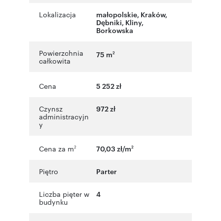
Lokalizacja
małopolskie
,
Kraków
,
Dębniki, Kliny
,
Borkowska
Powierzchnia
75 m
2
całkowita
Cena
5 252 zł
Czynsz
972 zł
administracyjn
y
Cena za m
70,03 zł/m
2
2
Piętro
Parter
Liczba pięter w
4
budynku