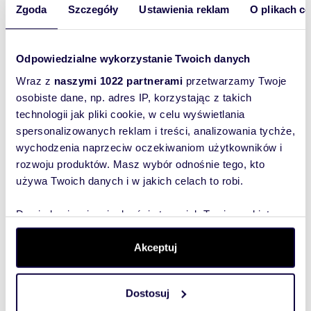
Zgoda
Szczegóły
Ustawienia reklam
O plikach c
Wydajna wentylacja , instalacje wodno-
kanalizacyjne, elektryczne,
Odpowiedzialne wykorzystanie Twoich danych
Wyślij
Dodatki: oświetlenie, alarm.
Wraz z
naszymi 1022 partnerami
przetwarzamy Twoje
wiadomość
osobiste dane, np. adres IP, korzystając z takich
Lokal po generalnym remoncie w 2024 r., w
technologii jak pliki cookie, w celu wyświetlania
pełni umeblowany i wyposażony - możesz
To najlepszy
spersonalizowanych reklam i treści, analizowania tychże,
ruszyć z biznesem natychmiast , bez
sposób, aby
dodatkowych kosztów!
wychodzenia naprzeciw oczekiwaniom użytkowników i
Idealny pod kebab, pizzę, burgerownię,
właściciel
rozwoju produktów. Masz wybór odnośnie tego, kto
kawiarnię śniadaniową czy catering.
oferty
używa Twoich danych i w jakich celach to robi.
Dlaczego warto? Niskie koszty stałe w
szybko się z
porównaniu do podobnych ofert, brak długów,
transparentna transakcja z pełną dokumentacją.
Dowiedz się więcej odnośnie tego, jak Twoje osobiste
Tobą
dane są przetwarzane oraz ustaw własne preferencje w
skontaktował!
Spis sprzętu w ramach odstępnego:
sekcji szczegółów
. W Deklaracji plików cookie możesz
Akceptuj
SALA:
zmienić lub wycofać swoją zgodę w dowolnej chwili.
5x mały stolik
1x duży stolik
12x krzesło
Dostosuj
Wykorzystujemy pliki cookie do spersonalizowania treści
12x lampa