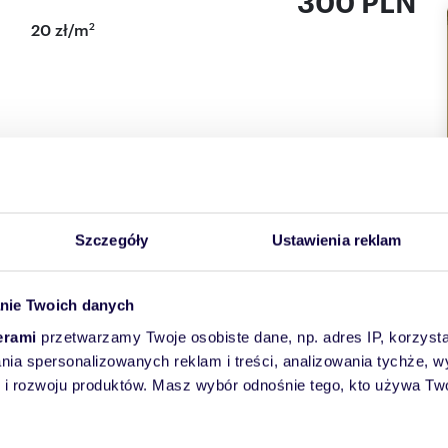
300 PLN
2
20 zł/m
hali podziemnej przy ulicy Jana z Kolna 12D-E
pośrednictwo w kwocie 300 zł
Szczegóły
Ustawienia reklam
 NUMEREM TEL. 793220023
nie Twoich danych
erami
przetwarzamy Twoje osobiste dane, np. adres IP, korzystaj
lania spersonalizowanych reklam i treści, analizowania tychże,
 rozwoju produktów. Masz wybór odnośnie tego, kto używa Twoi