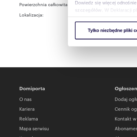
Dowiedz się więcej odnośnie
Powierzchnia całkowita:
15,28 m
2
szczegółów
. W Deklaracji 
Lokalizacja:
województwo:
lubuskie
Zielona Góra
Wykorzystujemy pliki cookie 
Tylko niezbędne pliki c
ruch w naszej witrynie. Inf
reklamowym i analitycznym. 
uzyskanymi podczas korzysta
Domiporta
Ogłoszen
O nas
Dodaj ogł
Kariera
Cennik og
Reklama
Kontakt w
Mapa serwisu
Abonament