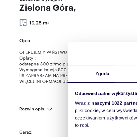
Zielona Góra,
15,28 m
2
Opis
OFERUJEM Y PAŃSTWU do wynajęcia miejsce postojowe w 
Opłaty :
odstępne 300 zł/mc plus opłaty eksploatacyjne ok. 55 zł
Wymagana kaucja 500 zł plus jednorazowa prowizja za 
Zgoda
!!!! ZAPRASZAM NA PREZENTACJĘ !!!!
WIĘCEJ INFORMACJI UDZIELA KATARZYNA CZUBAJ POD
Odpowiedzialne wykorzysta
Wraz z
naszymi 1022 partn
Rozwiń opis
pliki cookie, w celu wyświet
oczekiwaniom użytkowników i
to robi.
Garaż:
na wynajem