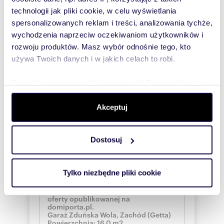
(rozwiń)
technologii jak pliki cookie, w celu wyświetlania
Chcę otrzymywać
spersonalizowanych reklam i treści, analizowania tychże,
informacje o
promocjach i
wychodzenia naprzeciw oczekiwaniom użytkowników i
usługach.
rozwoju produktów. Masz wybór odnośnie tego, kto
(rozwiń)
używa Twoich danych i w jakich celach to robi.
Administratorem danych
jest Domiporta Sp. z o.o.
(rozwiń)
Dowiedz się więcej odnośnie tego, jak Twoje osobiste
dane są przetwarzane oraz ustaw własne preferencje w
Wyślij zapytanie
sekcji szczegółów
. W Deklaracji plików cookie możesz
Akceptuj
zmienić lub wycofać swoją zgodę w dowolnej chwili.
Dostosuj
Wykorzystujemy pliki cookie do spersonalizowania treści
i reklam, aby oferować funkcje społecznościowe i
Wyślij wiadomość
analizować ruch w naszej witrynie. Informacje o tym, jak
Tylko niezbędne pliki cookie
korzystasz z naszej witryny, udostępniamy partnerom
społecznościowym, reklamowym i analitycznym.
Partnerzy mogą połączyć te informacje z innymi danymi
otrzymanymi od Ciebie lub uzyskanymi podczas