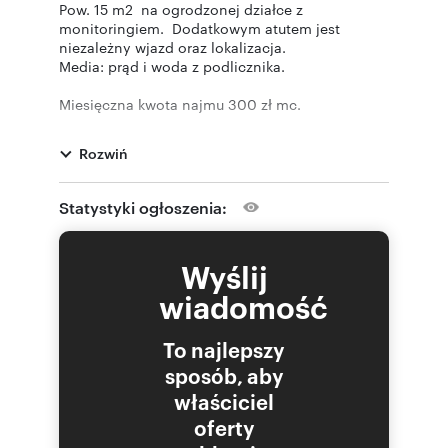
Pow. 15 m2 na ogrodzonej działce z
monitoringiem. Dodatkowym atutem jest
niezależny wjazd oraz lokalizacja.
Media: prąd i woda z podlicznika.
Miesięczna kwota najmu 300 zł mc.
Rozwiń
--------------------------
Opis oferty zawarty na stronie internetowej
sporządzany jest na podstawie oględzin
Statystyki ogłoszenia:
nieruchomości oraz informacji uzyskanych od
właściciela, może podlegać aktualizacji i nie
stanowi oferty określonej w art. 66 i następnych
Wyślij
K.C.
wiadomość
Oferta wysłana z systemu Galactica Virgo
To najlepszy
sposób, aby
właściciel
Numer oferty: CNT-BW-569
oferty