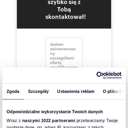
szybko się z
Tobą
skontaktował!
Zgoda
Szczegóły
Ustawienia reklam
O plikach c
Odpowiedzialne wykorzystanie Twoich danych
Wraz z
naszymi 1022 partnerami
przetwarzamy Twoje
Interesują mnie
podobne oferty
osobiste dane, np. adres IP, korzystając z takich