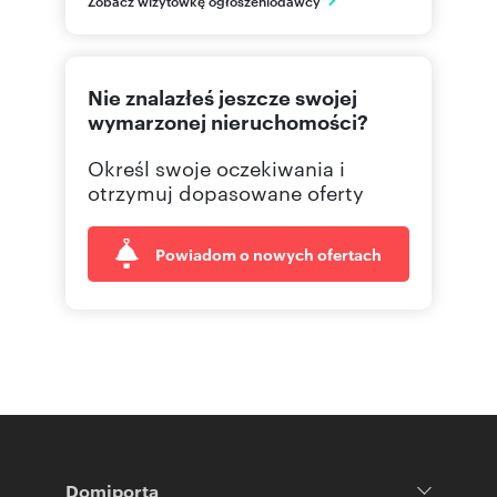
668-83
Pokaż telefon
Nie znalazłeś jeszcze swojej
wymarzonej nieruchomości?
Określ swoje oczekiwania i
otrzymuj dopasowane oferty
Powiadom o nowych ofertach
Domiporta