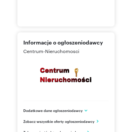
Informacje o ogłoszeniodawcy
Centrum-Nieruchomosci
Dodatkowe dane ogłoszeniodawcy
ul. Osmolińska 2a
Zobacz wszystkie oferty ogłoszeniodawcy
Zduńska Wola
łódzkie
PL
Zobacz wizytówkę ogłoszeniodawcy