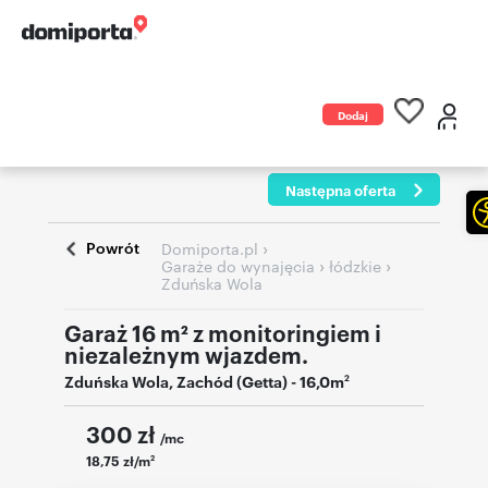
Dodaj
ogłoszenie
Następna oferta
Powrót
›
Domiporta.pl
›
›
Garaże do wynajęcia
łódzkie
Zduńska Wola
Garaż 16 m² z monitoringiem i
niezależnym wjazdem.
Zduńska Wola
,
Zachód (Getta)
- 16,0m
2
300
zł
/mc
18,75 zł/m
2