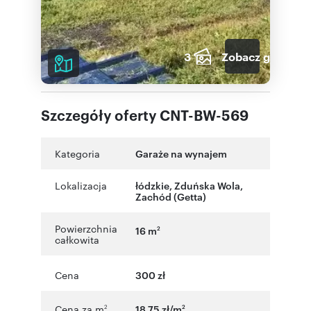
3
Zobacz galerię
Szczegóły oferty CNT-BW-569
Kategoria
Garaże na wynajem
Lokalizacja
łódzkie
,
Zduńska Wola
,
Zachód (Getta)
Powierzchnia
16 m
2
całkowita
Cena
300 zł
Cena za m
18,75 zł/m
2
2