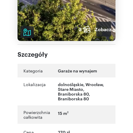
3
Zobacz galerię
Szczegóły
Kategoria
Garaże na wynajem
Lokalizacja
dolnośląskie
,
Wrocław
,
Stare Miasto
,
Braniborska 80
,
Braniborska 80
Powierzchnia
15 m
2
całkowita
Cena
270 zł