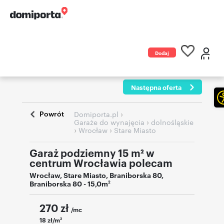
Dodaj
ogłoszenie
Następna oferta
Powrót
›
Domiporta.pl
›
Garaże do wynajęcia
dolnośląskie
›
›
Wrocław
Stare Miasto
Garaż podziemny 15 m² w
centrum Wrocławia polecam
Wrocław
,
Stare Miasto
,
Braniborska 80
,
Braniborska 80
- 15,0m
2
270
zł
/mc
18 zł/m
2