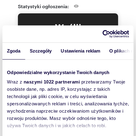
Statystyki ogłoszenia:
Wyślij
wiadomość
To najlepszy
Zgoda
Szczegóły
Ustawienia reklam
O plikach c
sposób, aby
właściciel
oferty
Odpowiedzialne wykorzystanie Twoich danych
szybko się z
Wraz z
naszymi 1022 partnerami
przetwarzamy Twoje
Tobą
osobiste dane, np. adres IP, korzystając z takich
skontaktował!
technologii jak pliki cookie, w celu wyświetlania
spersonalizowanych reklam i treści, analizowania tychże,
wychodzenia naprzeciw oczekiwaniom użytkowników i
rozwoju produktów. Masz wybór odnośnie tego, kto
używa Twoich danych i w jakich celach to robi.