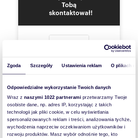
Tobą
skontaktował!
Zgoda
Szczegóły
Ustawienia reklam
O plikach c
Odpowiedzialne wykorzystanie Twoich danych
Wraz z
naszymi 1022 partnerami
przetwarzamy Twoje
osobiste dane, np. adres IP, korzystając z takich
technologii jak pliki cookie, w celu wyświetlania
spersonalizowanych reklam i treści, analizowania tychże,
Interesują mnie
wychodzenia naprzeciw oczekiwaniom użytkowników i
podobne oferty
rozwoju produktów. Masz wybór odnośnie tego, kto
(rozwiń)