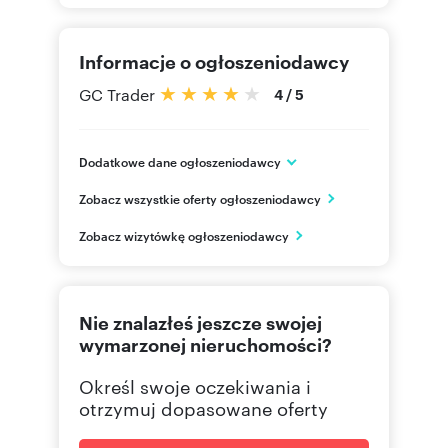
Informacje o ogłoszeniodawcy
GC Trader
4
/
5
Dodatkowe dane ogłoszeniodawcy
ul. Wasilkowskiego 1A lok. 10
Zobacz wszystkie oferty ogłoszeniodawcy
Warszawa
mazowieckie
PL
Zobacz wizytówkę ogłoszeniodawcy
607 11
Pokaż telefon
Nie znalazłeś jeszcze swojej
wymarzonej nieruchomości?
Określ swoje oczekiwania i
otrzymuj dopasowane oferty