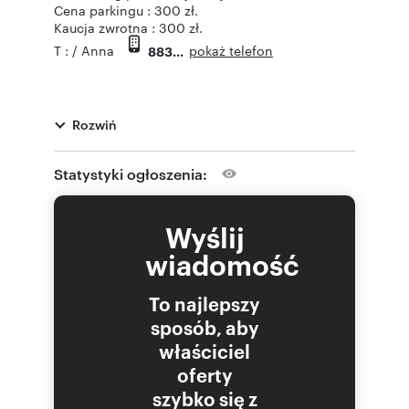
Cena parkingu : 300 zł.
Kaucja zwrotna : 300 zł.
pokaż telefon
T : / Anna
883
Rozwiń
Numer oferty: TTT-000001680
Statystyki ogłoszenia:
Wyślij
wiadomość
To najlepszy
sposób, aby
właściciel
oferty
szybko się z