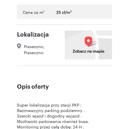
Cena za m
25 zł/m
2
2
Lokalizacja
Piaseczno
,
Piaseczno
Opis oferty
Super lokalizacja przy stacji PKP :
Bezinwazyjny parking podziemny .
Szeroki wjazd i dogodny wyjazd .
Możliwość parkowania również busa.
Monitoring przez całą dobę: 24 H .