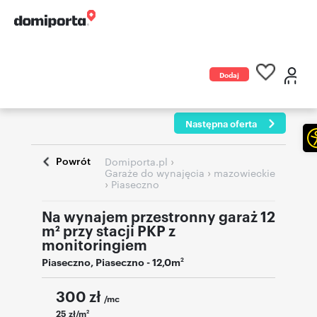
Dodaj
ogłoszenie
Następna oferta
Powrót
›
Domiporta.pl
›
Garaże do wynajęcia
mazowieckie
›
Piaseczno
Na wynajem przestronny garaż 12
m² przy stacji PKP z
monitoringiem
Piaseczno
,
Piaseczno
- 12,0m
2
300
zł
/mc
25 zł/m
2