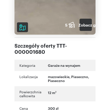
5
Zobacz galerię
Szczegóły oferty TTT-
000001680
Kategoria
Garaże na wynajem
Lokalizacja
mazowieckie
,
Piaseczno
,
Piaseczno
Powierzchnia
12 m
2
całkowita
Cena
300 zł