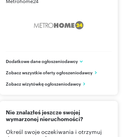
Metrohome24
Dodatkowe dane ogłoszeniodawcy
Wańkowicza 7 lok U1
Zobacz wszystkie oferty ogłoszeniodawcy
Warszawa
mazowieckie
PL
Zobacz wizytówkę ogłoszeniodawcy
+48668
Pokaż telefon
Nie znalazłeś jeszcze swojej
222990
Pokaż telefon
wymarzonej nieruchomości?
668 84
Pokaż telefon
Określ swoje oczekiwania i otrzymuj