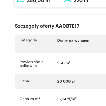
350,00 m
220 m
Szczegóły oferty AA0B7E17
Kategoria
Domy na wynajem
Powierzchnia
2
350 m
całkowita
Cena
20 000 zł
2
2
Cena za m
57,14 zł/m