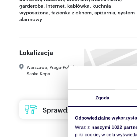
garderoba, internet, kablówka, kuchnia
wyposażona, łazienka z oknem, spiżarnia, system
alarmowy
Lokalizacja
Warszawa
,
Praga-Południe
,
Saska Kępa
Zgoda
Sprawdź ofertę usług remon
Odpowiedzialne wykorzysta
Wraz z
naszymi 1022 partn
pliki cookie, w celu wyświet