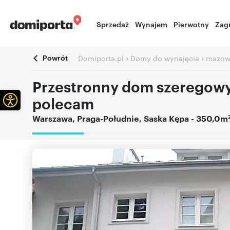
Sprzedaż
Wynajem
Pierwotny
Zag
Powrót
›
›
Domiporta.pl
Domy do wynajęcia
mazow
Przestronny dom szeregowy
Otwórz pasek narzędzi
polecam
Warszawa
,
Praga-Południe
,
Saska Kępa
- 350,0m