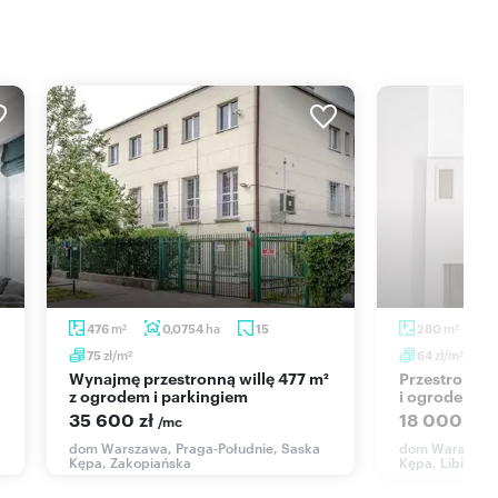
m
ha
m
476
0,0754
15
280
2
2
zł/m
zł/m
75
64
2
2
Wynajmę przestronną willę 477 m²
Przestronny dom 280m² z garażem
z ogrodem i parkingiem
i ogrodem - 
35 600 zł
18 000 zł
/mc
/
dom Warszawa, Praga-Południe, Saska
dom Warszawa,
Kępa, Zakopiańska
Kępa, Libijska