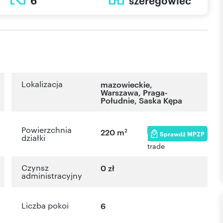
6
szeregowiec
Lokalizacja
mazowieckie
,
Warszawa
,
Praga-
Południe
,
Saska Kępa
Powierzchnia
2
220 m
Sprawdź MPZP
działki
Czynsz
0 zł
administracyjny
Liczba pokoi
6