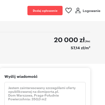
Logowanie
Dodaj ogłoszenie
20 000
zł
/mc
2
57,14 zł/m
Wyślij wiadomość