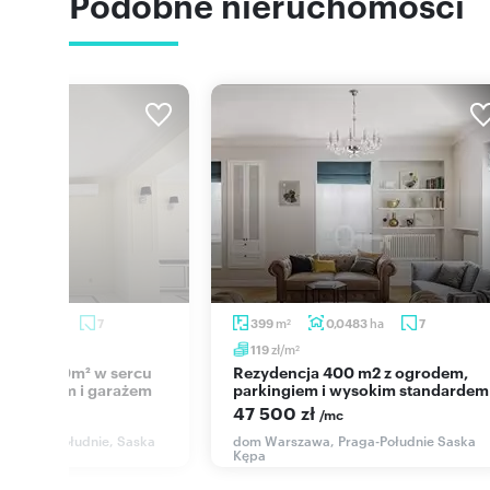
Podobne nieruchomości
ha
m
ha
0,0450
7
399
0,0483
7
2
zł/m
119
2
Rezydencja 400 m2 z ogrodem,
 z tarasem i garażem
parkingiem i wysokim standardem
47 500 zł
/mc
/mc
 Praga-Południe, Saska
dom Warszawa, Praga-Południe Saska
Kępa