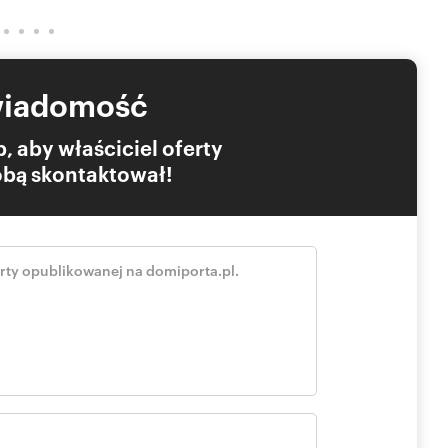
wiadomość
, aby właściciel oferty
Tobą skontaktował!