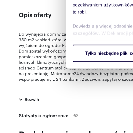
oczekiwaniom użytkowników i
to robi.
Opis oferty
Dowiedz się więcej odnośnie
szczegółów
. W Deklaracji 
Do wynajęcia dom w zabudowie szeregowej położony w z
350 m2 w skład której wchodzi : Poziom I: salon połączony
wyjściem do ogrodu; Poziom II: trzy sypialnie, łazienka, 
Wykorzystujemy pliki cookie 
Dom został wykończony w bardzo wysokim standardzie z 
Tylko niezbędne pliki c
ruch w naszej witrynie. Inf
pomieszczeniem gospodarczym oraz garażem na dwa samo
licznych klimatycznych kawiarenek, a jednocześnie w za
reklamowym i analitycznym. 
ścisłego Centrum stolicy zajmuje zaledwie 10 minut.Do 
uzyskanymi podczas korzysta
na prezentację. Metrohome24 świadczy bezpłatne pośre
współpracujemy z 24 bankami. Zadzwoń, zapytaj o szcze
Rozwiń
Numer oferty: AA0B7E17
Statystyki ogłoszenia: