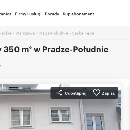
ranica
Firmy i usługi
Porady
Kup abonament
›
›
›
ieckie
Warszawa
Praga-Południe
Saska Kępa
 350 m² w Pradze-Południe
2
Udostępnij
Zapisz