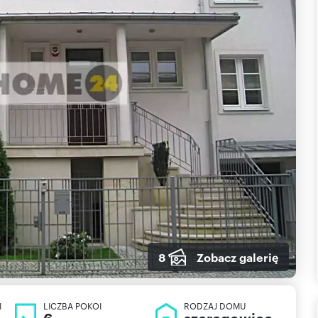
8
Zobacz galerię
I
LICZBA POKOI
RODZAJ DOMU