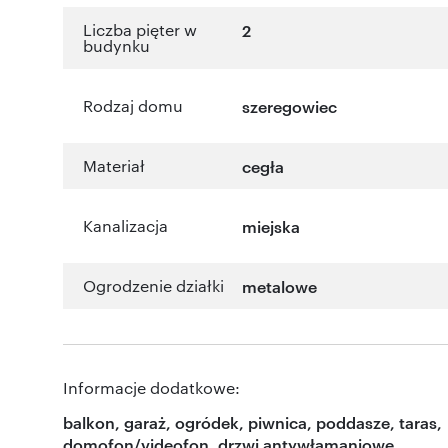
Liczba pięter w
2
budynku
Rodzaj domu
szeregowiec
Materiał
cegła
Kanalizacja
miejska
Ogrodzenie działki
metalowe
Informacje dodatkowe:
balkon, garaż, ogródek, piwnica, poddasze, taras,
domofon/videofon, drzwi antywłamaniowe,