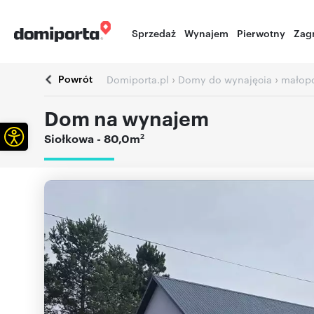
Sprzedaż
Wynajem
Pierwotny
Zag
Powrót
›
›
Domiporta.pl
Domy do wynajęcia
małopo
Dom na wynajem
Otwórz pasek narzędzi
2
Siołkowa
- 80,0m