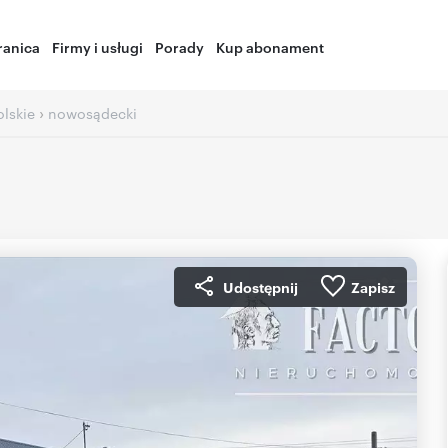
ranica
Firmy i usługi
Porady
Kup abonament
›
lskie
nowosądecki
Udostępnij
Zapisz