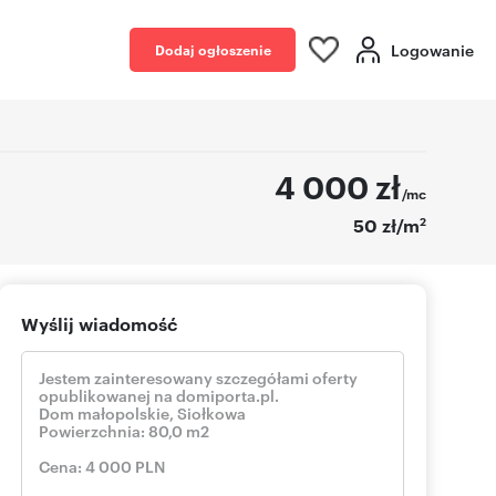
Logowanie
Dodaj ogłoszenie
4 000
zł
/mc
2
50 zł/m
Wyślij wiadomość