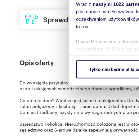
Wraz z
naszymi 1022 partn
pliki cookie, w celu wyświet
Sprawdź ofertę usług remon
oczekiwaniom użytkowników i
to robi.
Dowiedz się więcej odnośnie
szczegółów
. W Deklaracji 
Opis oferty
Wykorzystujemy pliki cookie 
Tylko niezbędne pliki c
ruch w naszej witrynie. Inf
reklamowym i analitycznym. 
Do wynajęcia przytulny dom wolnostojący o powierzchni 
uzyskanymi podczas korzysta
osób szukających samodzielnego domu z ogródkiem, któ
Co oferuje dom? Wnętrze jest jasne i funkcjonalne. Do 
salon połączony z kuchnią – serce domu. Układ dopełnia
Dom jest zadbany, czysty i nie wymaga żadnych prac p
Sąsiedztwo i okolica: Nieruchomość położona jest w oto
sąsiedztwo oraz 6-arowa działka zapewniają prywatność