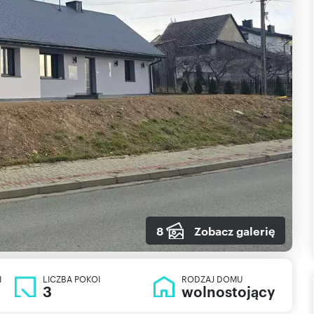
8
Zobacz galerię
I
LICZBA POKOI
RODZAJ DOMU
3
wolnostojący