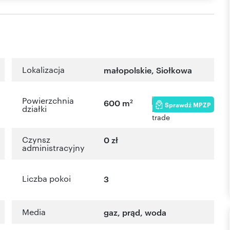
Lokalizacja
małopolskie
, Siołkowa
Powierzchnia
2
600 m
Sprawdź MPZP
działki
Czynsz
0 zł
administracyjny
Liczba pokoi
3
Media
gaz, prąd, woda