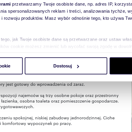
erami
przetwarzamy Twoje osobiste dane, np. adres IP, korzystaj
lania spersonalizowanych reklam i treści, analizowania tychże,
towych
 rozwoju produktów. Masz wybór odnośnie tego, kto używa Twoi
 tego, jak Twoje osobiste dane są przetwarzane oraz ustaw wła
plików cookie możesz zmienić lub wycofać swoją zgodę w dowolne
do spersonalizowania treści i reklam, aby oferować funkcje sp
ookie
Dostosuj
ormacje o tym, jak korzystasz z naszej witryny, udostępniamy p
Partnerzy mogą połączyć te informacje z innymi danymi otrzym
ok. 80 m², położony w Siołkowej. To idealna propozycja dla
nia z ich usług.
ry jest gotowy do wprowadzenia od zaraz.
dyspozycji najemców są trzy osobne pokoje oraz przestronny
 łazienka, osobna toaleta oraz pomieszczenie gospodarcze.
rzygotowawczych.
czeniu spokojnej, niskiej zabudowy jednorodzinnej. Ciche
 i komfortowy wypoczynek po pracy.