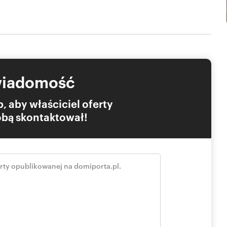
niu dzięki ogrzewaniu gazowemu (piec dwufunkcyjny – sam
 wodociągu gminnego, pozostałe media to prąd oraz szambo.
m z drogi asfaltowej, co gwarantuje brak problemów z
szkół i usług). Nowy Sącz / Gorlice: 20-23 km.
wiadomość
ntacji nieruchomości.
, aby właściciel oferty
Tobą skontaktował!