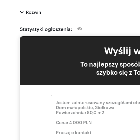
Koszty i eksploatacja: Dom jest ekonomiczny w utrzyma
decydujesz o temperaturze i zużyciu). Woda pochodzi z
Rozwiń
Lokalizacja: Dom stoi na działce z bezpośrednim wjazde
dojazdem o każdej porze roku.
Statystyki ogłoszenia:
Grybów: tylko 2 km (kilka minut samochodem do sklepów, 
Wyślij 
Zapraszamy do kontaktu w celu umówienia terminu preze
To najlepszy sposób
szybko się z 