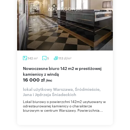
m
zł/m
142
5
113
2
2
Nowoczesne biuro 142 m2 w prestiżowej
kamienicy z windą
16 000 zł
/mc
lokal użytkowy Warszawa, Śródmieście,
Jana i Jędrzeja Śniadeckich
Lokal biurowy o powierzchni 142m2 usytuowany w
odrestaurowanej kamienicy o charakterze
biurowym w centrum Warszawy. Powierzchnia...