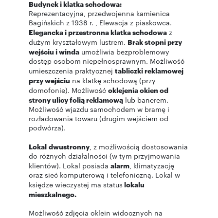
Budynek i klatka schodowa:
Reprezentacyjna, przedwojenna kamienica
Bagińskich z 1938 r. , Elewacja z piaskowca.
Elegancka i przestronna klatka schodowa
z
dużym kryształowym lustrem.
Brak stopni przy
wejściu i winda
umożliwia bezproblemowy
dostęp osobom niepełnosprawnym. Możliwość
umieszczenia praktycznej
tabliczki reklamowej
przy wejściu
na klatkę schodową (przy
domofonie). Możliwość
oklejenia okien od
strony ulicy folią reklamową
lub banerem.
Możliwość wjazdu samochodem w bramę i
rozładowania towaru (drugim wejściem od
podwórza).
Lokal
dwustronny
, z możliwością dostosowania
do różnych działalności (w tym przyjmowania
klientów). Lokal posiada
alarm
, klimatyzację
oraz sieć komputerową i telefoniczną. Lokal w
księdze wieczystej ma status
lokalu
mieszkalnego.
Możliwość zdjęcia oklein widocznych na