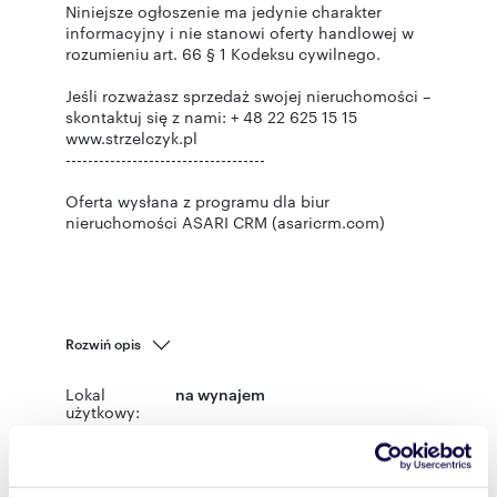
Niniejsze ogłoszenie ma jedynie charakter
informacyjny i nie stanowi oferty handlowej w
rozumieniu art. 66 § 1 Kodeksu cywilnego.
Jeśli rozważasz sprzedaż swojej nieruchomości –
skontaktuj się z nami: + 48 22 625 15 15
www.strzelczyk.pl
------------------------------------
Oferta wysłana z programu dla biur
nieruchomości ASARI CRM (asaricrm.com)
Rozwiń opis
Lokal
na wynajem
użytkowy:
Powierzchni
92 m
2
a całkowita: