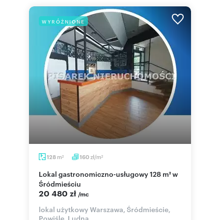
WYRÓŻNIONE
m
zł/m
128
160
2
2
Lokal gastronomiczno-usługowy 128 m² w
Śródmieściu
20 480 zł
/mc
lokal użytkowy Warszawa, Śródmieście,
Powiśle, Ludna