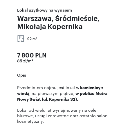
Lokal użytkowy na wynajem
Warszawa, Śródmieście,
Mikołaja Kopernika
92 m
2
7 800 PLN
85 zł/m
2
Opis
Przedmiotem najmu jest lokal w
kamienicy z
windą
, na pierwszym piętrze,
w pobliżu Metra
Nowy Świat (ul. Kopernika 32).
Lokal od wielu lat wynajmowany na cele
biurowe, usługi zdrowotne oraz ostatnio salon
kosmetyczny.