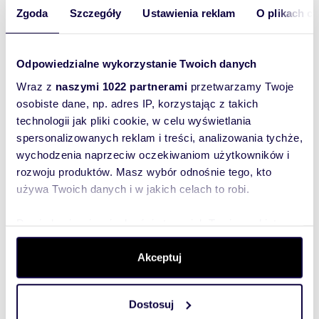
Lokalizacja:
województwo:
mazowieckie
powiat:
Warszawa
gmina:
Zgoda
Szczegóły
Ustawienia reklam
O plikach c
Warszawa
miejscowość:
Warszawa
dzielnica:
Śródmieście
ulica:
Mikołaja Kopernika
Odpowiedzialne wykorzystanie Twoich danych
Podobne oferty w tej lokalizacji
Wraz z
naszymi 1022 partnerami
przetwarzamy Twoje
WYRÓŻNIONE
osobiste dane, np. adres IP, korzystając z takich
technologii jak pliki cookie, w celu wyświetlania
spersonalizowanych reklam i treści, analizowania tychże,
wychodzenia naprzeciw oczekiwaniom użytkowników i
rozwoju produktów. Masz wybór odnośnie tego, kto
używa Twoich danych i w jakich celach to robi.
Dowiedz się więcej odnośnie tego, jak Twoje osobiste
dane są przetwarzane oraz ustaw własne preferencje w
sekcji szczegółów
. W Deklaracji plików cookie możesz
Akceptuj
zmienić lub wycofać swoją zgodę w dowolnej chwili.
m
zł/m
34,32
60
2
2
Dostosuj
Wykorzystujemy pliki cookie do spersonalizowania treści
Lokal biurowy 34m² w klimatycznej