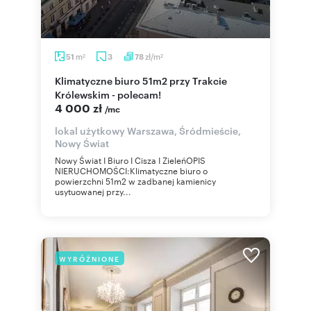
m
zł/m
51
3
78
2
2
Klimatyczne biuro 51m2 przy Trakcie
Królewskim - polecam!
4 000 zł
/mc
lokal użytkowy Warszawa, Śródmieście,
Nowy Świat
Nowy Świat I Biuro I Cisza I ZieleńOPIS
NIERUCHOMOŚCI:Klimatyczne biuro o
powierzchni 51m2 w zadbanej kamienicy
usytuowanej przy...
WYRÓŻNIONE