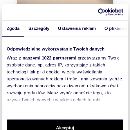
Zgoda
Szczegóły
Ustawienia reklam
O plikach c
Odpowiedzialne wykorzystanie Twoich danych
Wraz z
naszymi 1022 partnerami
przetwarzamy Twoje
osobiste dane, np. adres IP, korzystając z takich
technologii jak pliki cookie, w celu wyświetlania
m
zł/m
20,18
55
2
2
spersonalizowanych reklam i treści, analizowania tychże,
Polecam lokal handlowy 20,18 m² w galerii
wychodzenia naprzeciw oczekiwaniom użytkowników i
z parkingiem
rozwoju produktów. Masz wybór odnośnie tego, kto
1 110 zł
/mc
używa Twoich danych i w jakich celach to robi.
lokal użytkowy Lublin, Śródmieście
Dowiedz się więcej odnośnie tego, jak Twoje osobiste
1. O G Ó L N E I N F O R M A C J E = LOKAL
dane są przetwarzane oraz ustaw własne preferencje w
HANDLOWY/USŁUGOWY 2. Oferujemy do
wynajęcia lokal w galerii handlowej, usytuowanej u
sekcji szczegółów
. W Deklaracji plików cookie możesz
Akceptuj