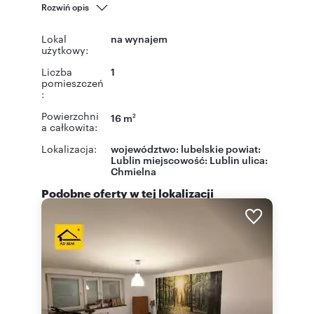
Rozwiń opis
Lokal
na wynajem
użytkowy:
Liczba
1
pomieszczeń
:
Powierzchni
16 m
2
a całkowita:
Lokalizacja:
województwo:
lubelskie
powiat:
Lublin
miejscowość:
Lublin
ulica:
Chmielna
Podobne oferty w tej lokalizacji