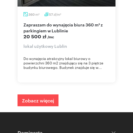
m
zł/m
360
57
2
2
Zapraszam do wynajęcia biura 360 m² z
parkingiem w Lublinie
20 500 zł
/mc
lokal użytkowy Lublin
Do wynajęcia atrakcyjny lokal biurowy o
powierzchni 360 m2 znajdujący się na 3 piętrze
budynku biurowego. Budynek znajduje się w...
Zobacz więcej
Domiporta