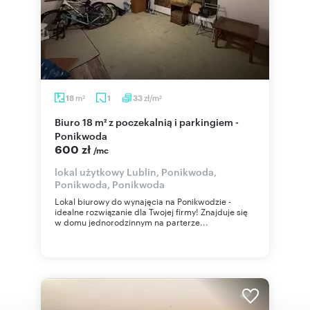
m
zł/m
18
1
33
2
2
Biuro 18 m² z poczekalnią i parkingiem -
Ponikwoda
600 zł
/mc
lokal użytkowy Lublin, Ponikwoda,
Ponikwoda, Ponikwoda
Lokal biurowy do wynajęcia na Ponikwodzie -
idealne rozwiązanie dla Twojej firmy! Znajduje się
w domu jednorodzinnym na parterze...