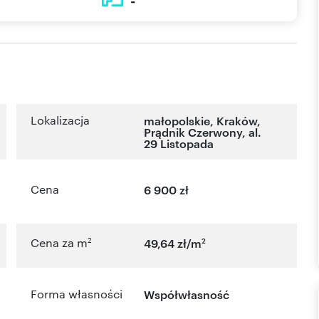
-
Lokalizacja
małopolskie
,
Kraków
,
Prądnik Czerwony
,
al.
29 Listopada
Cena
6 900 zł
2
2
Cena za m
49,64 zł/m
Forma własności
Współwłasność