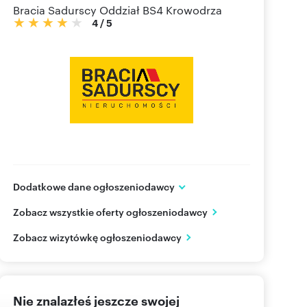
Bracia Sadurscy Oddział BS4 Krowodrza
4
/
5
Dodatkowe dane ogłoszeniodawcy
Kołowa 5/3
Zobacz wszystkie oferty ogłoszeniodawcy
Kraków
małopolskie
PL
Zobacz wizytówkę ogłoszeniodawcy
126339
Pokaż telefon
Nie znalazłeś jeszcze swojej