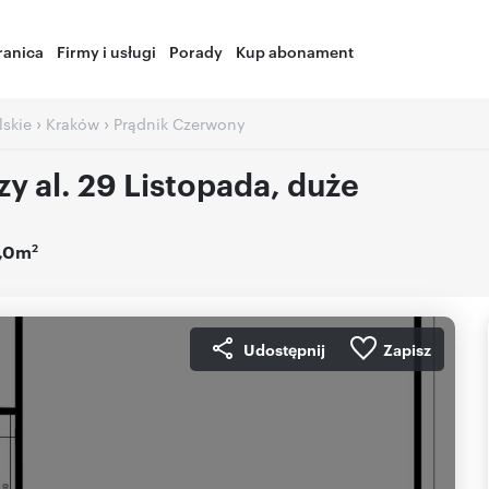
ranica
Firmy i usługi
Porady
Kup abonament
›
›
skie
Kraków
Prądnik Czerwony
y al. 29 Listopada, duże
2
9,0m
Udostępnij
Zapisz