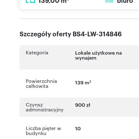
139,00 m
biuro
Szczegóły oferty BS4-LW-314846
Kategoria
Lokale użytkowe na
wynajem
Powierzchnia
2
139 m
całkowita
Czynsz
900 zł
administracyjny
Liczba pięter w
10
budynku