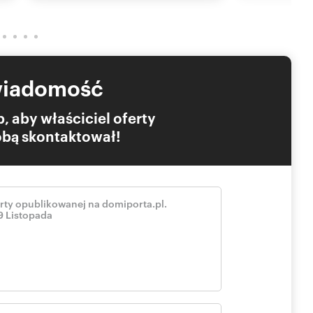
wiadomość
 dla najemcy
, aby właściciel oferty
Tobą skontaktował!
 monitoring, fundusz remontowy, Części wspólne, CO,