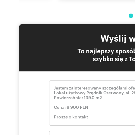
Otoczenie: osiedle
Ogrzewanie: miejskie
Alarm: TAK
Internet: TAK
Komunikacja publ.: MPK, autobus miejski, tramwaj
Winda: NIE
Wyślij 
Usytuowanie: jednostronne
Możliwość parkowania: tak
Opis miejsc parking.: dwa identyfikatory do parkowania
To najlepszy sposób
Rolety antywłamaniowe: TAK
szybko się z 
Witryna wystawowa: duża
Wejście: od ulicy
Liczba wejść: 1
Podłogi: gres
Min. okres naj. (mies.): 12
Opłaty w czynszu: wywóz śmieci, woda/ryczałt na wodę,
administracja
Opłaty wg liczników: woda, prąd
Stan lokalu: do wprowadzenia
Okna: PCV
Instalacje: dobre
Powierzchnia użytkowa [m2]: 139
Rok budowy: 2009
Rodzaj lokalu: jednopoziomowy