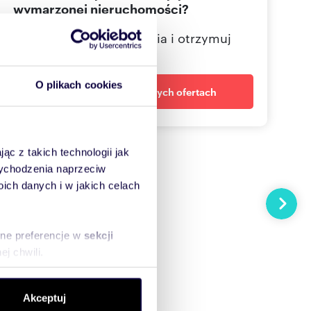
wymarzonej nieruchomości?
Określ swoje oczekiwania i otrzymuj
dopasowane oferty
O plikach cookies
Powiadom o nowych ofertach
ąc z takich technologii jak
 wychodzenia naprzeciw
ch danych i w jakich celach
Następn
sne preferencje w
sekcji
j chwili.
ołecznościowe i analizować
Akceptuj
artnerom społecznościowym,