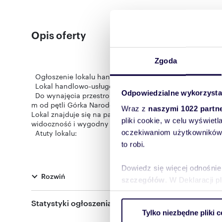
Opis oferty
Zgoda
Ogłoszenie lokalu handlowo-usługowego do wynajęci
Lokal handlowo-usługowy, 139 m² - ul. 29 Listopada
Odpowiedzialne wykorzysta
Do wynajęcia przestronny i nowoczesny lokal o powierz
m od pętli Górka Narodowa .
Wraz z
naszymi 1022 partn
Lokal znajduje się na parterze, posiada duże, przeszkl
pliki cookie, w celu wyświet
widoczność i wygodny dostęp dla klientów.
oczekiwaniom użytkowników i
Atuty lokalu:
to robi.
powierzchnia 139 m² - open space z możliwością własne
Dowiedz się więcej odnośnie
Rozwiń
szczegółów
. W Deklaracji 
na zapleczu przygotowane instalacje pod łazienkę,
Statystyki ogłoszenia:
Wykorzystujemy pliki cookie 
Tylko niezbędne pliki c
ruch w naszej witrynie. Inf
remont przeprowadzony w 2023 roku,