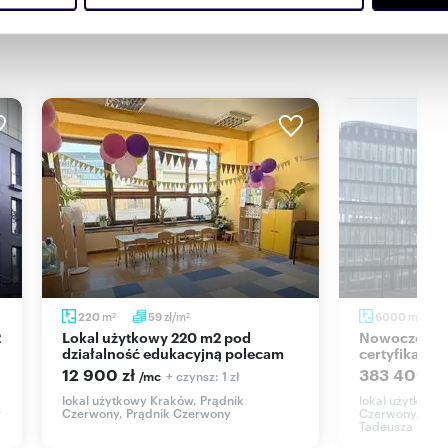
Partnerzy mogą połączyć te informacje z innymi danymi otrzym
nia z ich usług.
 bezpieczeństwa,
gi, magazyn, biuro lub showroom.
 Łatwo można go zaadaptować pod inny profil biznesowy.
m
zł/m
m
220
59
6000
2
2
2
Lokal użytkowy 220 m2 pod
Nowoczesny biurowiec z
działalność edukacyjną polecam
certyfikatam
12 900 zł
383 400 z
+ czynsz: 1 zł
/mc
lokal użytkowy Kraków, Prądnik
lokal użytkowy
w
Czerwony, Prądnik Czerwony
Czerwony, Prąd
Tadeusza Bora