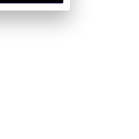
anymi od Ciebie lub
zł/m
m
zł/m
64
400
63
2
2
2
Przestronne biuro 400 m2 w
i LEED i BREEAM
Quattro Business Park Kraków.
ł
25 200 zł
/mc
/mc
 Kraków, Prądnik
lokal użytkowy Kraków, Prądnik
nik Czerwony, al. gen.
Czerwony, Prądnik Czerwony, al. gen.
-Komorowskiego
Tadeusza Bora-Komorowskiego