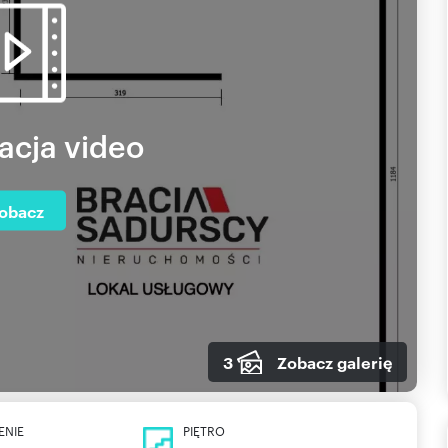
acja video
obacz
3
Zobacz galerię
ENIE
PIĘTRO