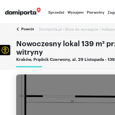
Sprzedaż
Wynajem
Pierwotny
Zag
Powrót
›
›
Domiporta.pl
Biura do wynajęcia
małopol
Nowoczesny lokal 139 m² prz
Otwórz pasek narzędzi
witryny
Kraków
,
Prądnik Czerwony
,
al. 29 Listopada
- 13