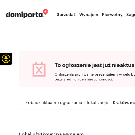
Sprzedaż
Wynajem
Pierwotny
Zag
Otwórz pasek narzędzi
To ogłoszenie jest już nieaktua
Ogłoszenia archiwalne prezentujemy w celu b
bazy średnich cen nieruchomości.
Zobacz aktualne ogłoszenia z lokalizacji:
Kraków, ma
Lokal użytkowy na wynajem