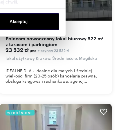
j chwili.
ołecznościowe i analizować
Akceptuj
artnerom społecznościowym,
522,94
m
9
45
zł/m
2
2
anymi od Ciebie lub
Polecam nowoczesny lokal biurowy 522 m²
z tarasem i parkingiem
23 532 zł
+ czynsz: 23 532 zł
/mc
lokal użytkowy Kraków, Śródmieście, Mogilska
IDEALNE DLA - idealne dla małych i średniej
wielkości firm (20-25 osób) kancelaria prawna,
obsługa księgowa i rachunkowa, agencj...
WYRÓŻNIONE