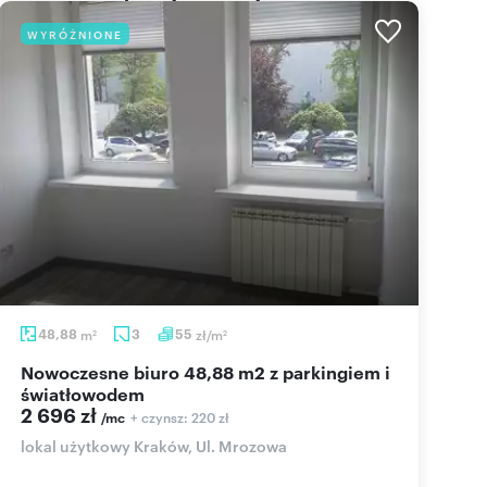
WYRÓŻNIONE
48,88
m
3
55
zł/m
2
2
Nowoczesne biuro 48,88 m2 z parkingiem i
światłowodem
2 696 zł
+ czynsz: 220 zł
/mc
lokal użytkowy Kraków, Ul. Mrozowa