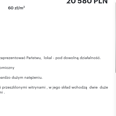
20 580 PLN
2
60 zł/m
aprezentować Państwu, lokal - pod dowolną działalność.
onomiczny
 bardzo dużym natężeniu.
ymi przeszklonymi witrynami , w jego skład wchodzą dwie duże
i .