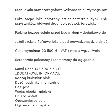
Stan lokalu oraz szczegółowe wykończenie: wymaga przy
Lokalizacja: lokal położony jest na parterze budynku u
przystanków, głównej drogi dojazdowej, torowiska.
Parking bezpośrednio przed budynkiem + dodatkowo do l
Jeżeli szukają Państwo lokalu pod prowadzoną działalno
Cena wynajmu: 20 580 zł + VAT + media wg. zużycia
Serdecznie polecamy i zapraszamy do oglądania!
Kamil Dedo +48 500-715-217
::DODATKOWE INFORMACJE
Rodzaj budynku: blok
Dozór budynku: monitoring
Gaz: jest
Woda: ciepła - miejska
Dojazd: asfalt
Otoczenie: osiedle
Ogrzewanie: miejskie