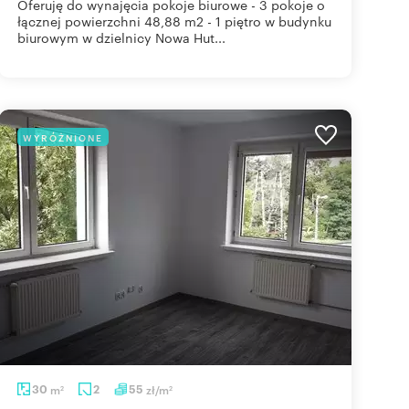
Oferuję do wynajęcia pokoje biurowe - 3 pokoje o
łącznej powierzchni 48,88 m2 - 1 piętro w budynku
biurowym w dzielnicy Nowa Hut...
WYRÓŻNIONE
30
m
2
55
zł/m
2
2