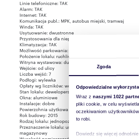
Linie telefoniczne: TAK
Alarm: TAK
Internet: TAK
Komunikacja publ.: MPK, autobus miejski, tramwaj
Winda: TAK
Usytuowanie: dwustronne
Przystosowania dla niepełnosprawnych: TAK
Klimatyzacja: TAK
Możliwość parkowania: tak
Położenie lokalu: ruchliwa ulica
Witryna wystawowa: duża
Zgoda
Wejście: od ulicy
Liczba wejść: 7
Podłogi: wylewka
Opłaty wg liczników: woda, prąd
Odpowiedzialne wykorzysta
Stan lokalu: deweloperski
Wraz z
naszymi 1022 partn
Okna: aluminiowe
Instalacje: dobre
pliki cookie, w celu wyświet
Powierzchnia użytkowa [m2]: 343
oczekiwaniom użytkowników i
Rok budowy: 2015
to robi.
Rodzaj lokalu: jednopoziomowy
Przeznaczenie lokalu: usługowy, magazynowy, inny, han
magazynowy
Dowiedz się więcej odnośnie
Wysokość pomieszczeń [m]: 3