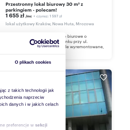
Przestronny lokal biurowy 30 m² z
parkingiem - polecam!
1 655 zł
+ czynsz: 1 597 zł
/mc
lokal użytkowy Kraków, Nowa Huta, Mrozowa
Oferujemy do wynajęcia lokale biurowe o
powierzchni 30,00 m2 w budynku przy ul.
Mrozowej 29 w Krakowie. Lokale wyremontowane,
wy...
O plikach cookies
WYRÓŻNIONE
ąc z takich technologii jak
 wychodzenia naprzeciw
ch danych i w jakich celach
sne preferencje w
sekcji