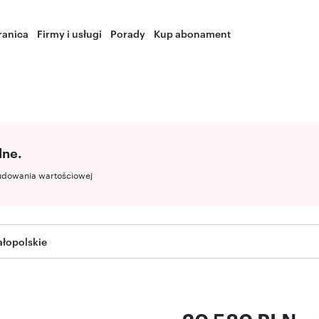
ranica
Firmy i usługi
Porady
Kup abonament
lne.
udowania wartościowej
łopolskie