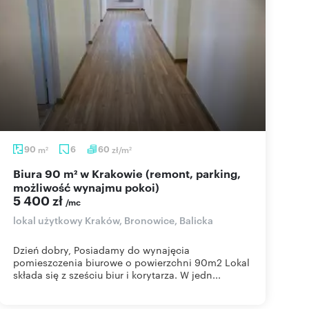
90
m
6
60
zł/m
2
2
Biura 90 m² w Krakowie (remont, parking,
możliwość wynajmu pokoi)
5 400 zł
/mc
lokal użytkowy Kraków, Bronowice, Balicka
Dzień dobry, Posiadamy do wynajęcia
pomieszczenia biurowe o powierzchni 90m2 Lokal
składa się z sześciu biur i korytarza. W jedn...