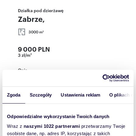
Działka pod dzierżawę
Zabrze,
3000 m
2
9 000 PLN
3 zł/m
2
Opis
Do wynajęcia teren składowy o powierzchni
3000 m2 w Zabrzu - Makoszowy. Teren w
całości utwardzony i ogrodzony. Działka
Zgoda
Szczegóły
Ustawienia reklam
O plikach c
znajduje się na terenach przemysłowych. Dojazd
TIR. Możliwość podłączenia prądu i wody.
Nieruchomość znajduje się blisko wjazdu na
Odpowiedzialne wykorzystanie Twoich danych
Drogową Trasę Średnicową. Bardzo łatwy i
szybki dojazd do Katowic, Gliwic, Zabrza. Cena
Wraz z
naszymi 1022 partnerami
przetwarzamy Twoje
wynajmu 9000 zł netto (3zł/m2). Możliwość
osobiste dane, np. adres IP, korzystając z takich
zakupu działki.