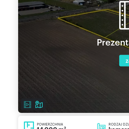
Prezent
Z
POWIERZCHNIA
RODZAJ DZI
2