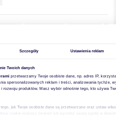
Szczegóły
Ustawienia reklam
nie Twoich danych
erami
przetwarzamy Twoje osobiste dane, np. adres IP, korzystaj
lania spersonalizowanych reklam i treści, analizowania tychże,
 rozwoju produktów. Masz wybór odnośnie tego, kto używa Twoi
j - powierzchnia od 1000 m² do 14 000 m²
 tego, jak Twoje osobiste dane są przetwarzane oraz ustaw wła
drogi przelotowej
przestrzennego o oznaczeniu 3UC
plików cookie możesz zmienić lub wycofać swoją zgodę w dowolne