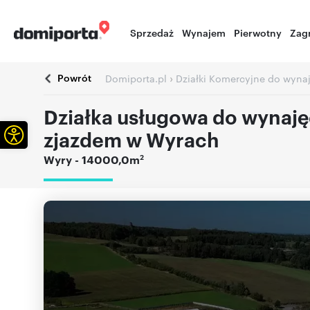
Sprzedaż
Wynajem
Pierwotny
Zag
Powrót
›
Domiporta.pl
Działki Komercyjne do wyna
Działka usługowa do wynaję
Otwórz pasek narzędzi
zjazdem w Wyrach
2
Wyry
- 14000,0m