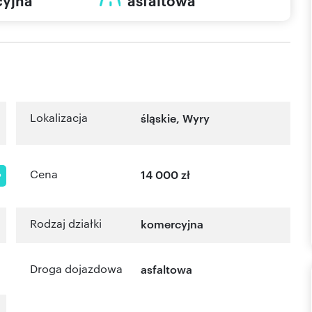
yjna
asfaltowa
Lokalizacja
śląskie
,
Wyry
Cena
14 000 zł
P
Rodzaj działki
komercyjna
Droga dojazdowa
asfaltowa