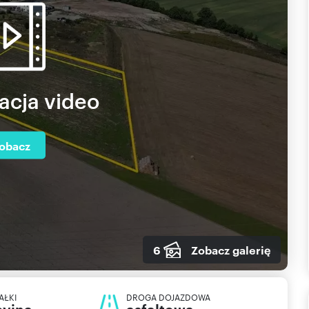
acja video
obacz
6
Zobacz galerię
AŁKI
DROGA DOJAZDOWA