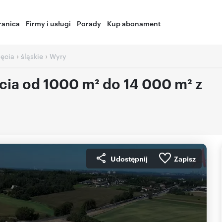
ranica
Firmy i usługi
Porady
Kup abonament
›
›
jęcia
śląskie
Wyry
cia od 1000 m² do 14 000 m² z
Udostępnij
Zapisz