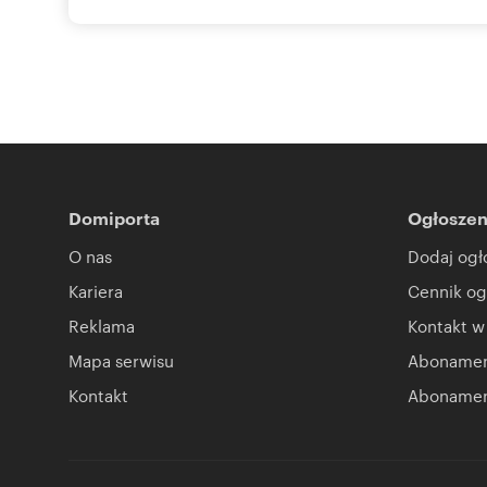
Numer oferty: ATO-GW-4735
Domiporta
Ogłoszen
O nas
Dodaj ogł
Kariera
Cennik og
Reklama
Kontakt w
Mapa serwisu
Abonament
Kontakt
Abonamen