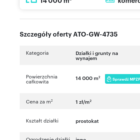
14 000 m
komerc
Szczegóły oferty ATO-GW-4735
Kategoria
Działki i grunty na
wynajem
Powierzchnia
2
14 000 m
Sprawdź MPZ
całkowita
2
2
Cena za m
1 zł/m
Kształt działki
prostokat
Ogrodzenie działki
inne