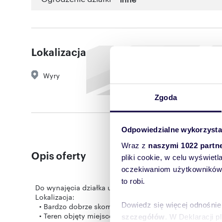
Lokalizacja
Wyry
Zgoda
Odpowiedzialne wykorzysta
Wraz z
naszymi 1022 partn
Opis oferty
pliki cookie, w celu wyświet
oczekiwaniom użytkowników i
to robi.
Do wynajęcia działka usługowa przy drodze przelotowe
Lokalizacja:
Dowiedz się więcej odnośnie
• Bardzo dobrze skomunikowana, z gotowym zjazdem z 
• Teren objęty miejscowym planem zagospodarowania 
szczegółów
. W Deklaracji 