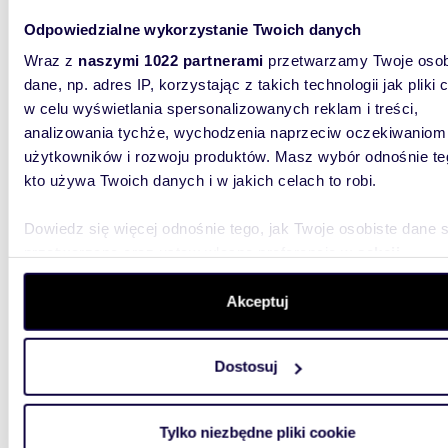
46,5
Odpowiedzialne wykorzystanie Twoich danych
WYRÓŻNIONE
Mieszkanie 46,5 m² w Warszawie - garaż i pełna
Wraz z
naszymi 1022 partnerami
przetwarzamy Twoje osob
infrast
dane, np. adres IP, korzystając z takich technologii jak pliki 
w celu wyświetlania spersonalizowanych reklam i treści,
799 0
analizowania tychże, wychodzenia naprzeciw oczekiwaniom
mieszka
użytkowników i rozwoju produktów. Masz wybór odnośnie te
Kocha
kto używa Twoich danych i w jakich celach to robi.
Potrzebu
Dowiedz się więcej odnośnie tego, jak Twoje osobiste dane 
PARTNER
dla sing
przetwarzane oraz ustaw własne preferencje w
sekcji
szczegółów
. W Deklaracji plików cookie możesz zmienić lu
wycofać swoją zgodę w dowolnej chwili.
Akceptuj
Wykorzystujemy pliki cookie do spersonalizowania treści i r
Dostosuj
aby oferować funkcje społecznościowe i analizować ruch w 
witrynie. Informacje o tym, jak korzystasz z naszej witryny,
m
98
WYRÓŻNIONE
2
udostępniamy partnerom społecznościowym, reklamowym i
Tylko niezbędne pliki cookie
Sprzedam nowoczesny bliźniak 98 m² z dużym
analitycznym. Partnerzy mogą połączyć te informacje z inn