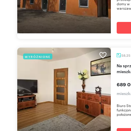
domy w z
warszaw
58,25
WYRÓŻNIONE
Na sprzedaż funkcjonalne 3-pokojowe
mieszk
689 0
mieszk
Biuro S
funkcjon
położone 