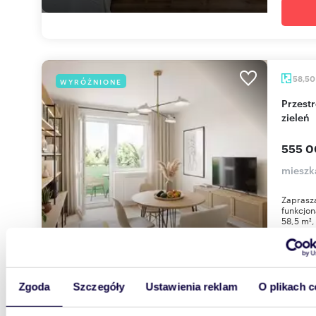
58,5
WYRÓŻNIONE
Przestronne 3 pokoje z loggią i widokiem na
zieleń
555 0
mieszk
Zaprasza
funkcjon
58,5 m²,
Zgoda
Szczegóły
Ustawienia reklam
O plikach c