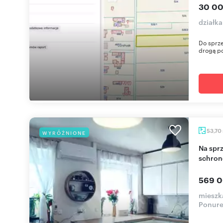
30 00
działk
Do sprze
drogą po
53,70
WYRÓŻNIONE
Na sprzedaż słoneczne 54 m² z prywatnym
schron
569 0
mieszka
Ponur