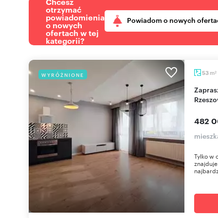
Chcesz
otrzymać
powiadomienia
Powiadom o nowych oferta
o nowych
ofertach w tej
kategorii?
m
53
WYRÓŻNIONE
2
Zapraszam do 53 m² mieszkania 3 pokoje w
Rzeszo
482 0
mieszk
Tylko w 
znajduje
najbardzi