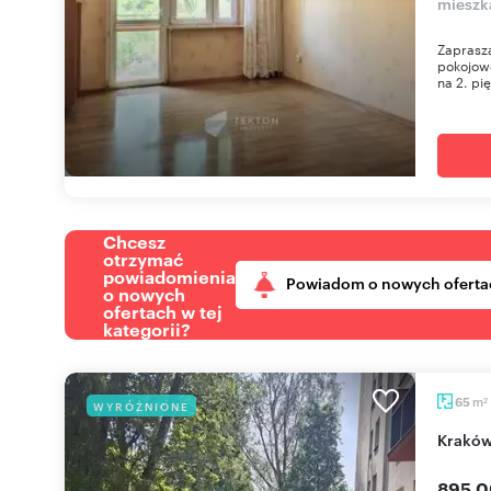
mieszk
Zaprasza
pokojow
na 2. pi
Chcesz
otrzymać
powiadomienia
Powiadom o nowych oferta
o nowych
ofertach w tej
kategorii?
m
65
WYRÓŻNIONE
2
Krakó
895 0