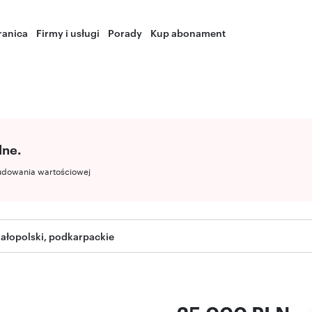
ranica
Firmy i usługi
Porady
Kup abonament
lne.
udowania wartościowej
ałopolski, podkarpackie