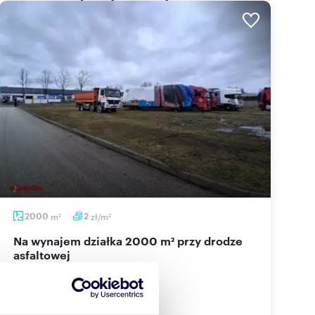
2000
m
2
zł/m
2
2
Na wynajem działka 2000 m² przy drodze
asfaltowej
3 000 zł
/mc
działka Sokołów Małopolski