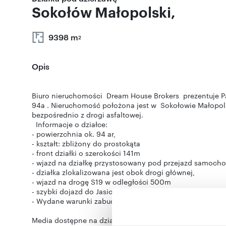
Sokołów Małopolski,
9398 m
2
Opis
Biuro nieruchomości Dream House Brokers prezentuje Pa
94a . Nieruchomość położona jest w Sokołowie Małopols
bezpośrednio z drogi asfaltowej.
Informacje o działce:
- powierzchnia ok. 94 ar,
- kształt: zbliżony do prostokąta
- front działki o szerokości 141m
- wjazd na działkę przystosowany pod przejazd samoch
- działka zlokalizowana jest obok drogi głównej,
- wjazd na drogę S19 w odległości 500m
- szybki dojazd do Jasionki oraz centrum Rzeszowa drog
- Wydane warunki zabudowy na halę usługowo-magazy
Media dostępne na działce: