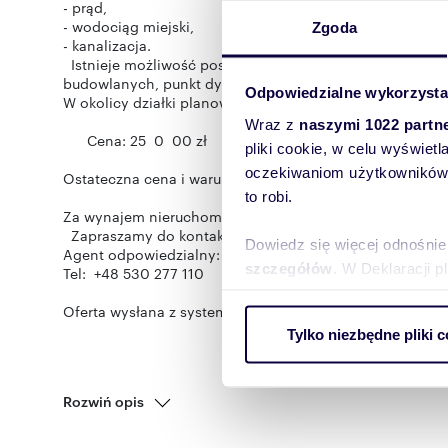
- prąd,
- wodociąg miejski,
Zgoda
- kanalizacja.
Istnieje możliwość postawienia hali usługowo- magazyn
budowlanych, punkt dystrybucji/odbioru produktów i wie
Odpowiedzialne wykorzysta
W okolicy działki planowy jest budowa stacji PKP oraz 
Wraz z
naszymi 1022 partn
Cena: 25 0 00 zł
pliki cookie, w celu wyświet
oczekiwaniom użytkowników i
Ostateczna cena i warunki najmu podlegają negocjacji.
to robi.
Za wynajem nieruchomości pobieramy prowizję!
Zapraszamy do kontaktu z naszym biurem!
Dowiedz się więcej odnośnie
Agent odpowiedzialny: Natalia Plewako
szczegółów
. W Deklaracji 
Tel: +48 530 277 110
Oferta wysłana z systemu Galactica Virgo
Wykorzystujemy pliki cookie 
Tylko niezbędne pliki c
ruch w naszej witrynie. Inf
reklamowym i analitycznym. 
uzyskanymi podczas korzysta
Rozwiń opis