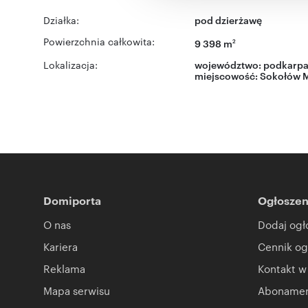
Działka:
pod dzierżawę
Powierzchnia całkowita:
9 398 m
2
Lokalizacja:
województwo:
podkarpa
miejscowość:
Sokołów M
Domiporta
Ogłoszen
O nas
Dodaj ogł
Kariera
Cennik og
Reklama
Kontakt w
Mapa serwisu
Abonament