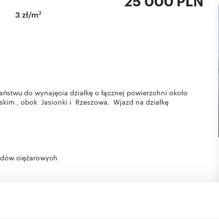
25 000 PLN
2
3 zł/m
ństwu do wynajęcia działkę o łącznej powierzchni około
kim , obok Jasionki i Rzeszowa. Wjazd na działkę
odów ciężarowych
ą ekspresową S19,
nową