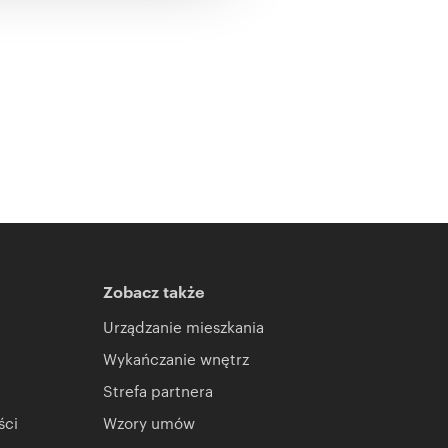
Zobacz także
Urządzanie mieszkania
Wykańczanie wnętrz
Strefa partnera
ści
Wzory umów