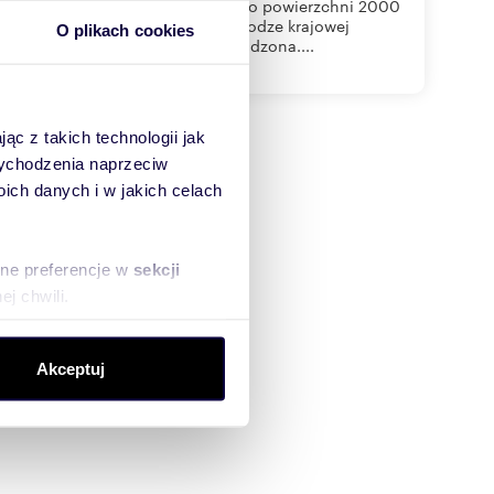
W ofercie do wynajmu działka o powierzchni 2000
m kw.Działka położona przy drodze krajowej
O plikach cookies
asfaltowej.Działka płaska, ogrodzona....
ąc z takich technologii jak
 wychodzenia naprzeciw
ch danych i w jakich celach
sne preferencje w
sekcji
j chwili.
ołecznościowe i analizować
Akceptuj
artnerom społecznościowym,
anymi od Ciebie lub