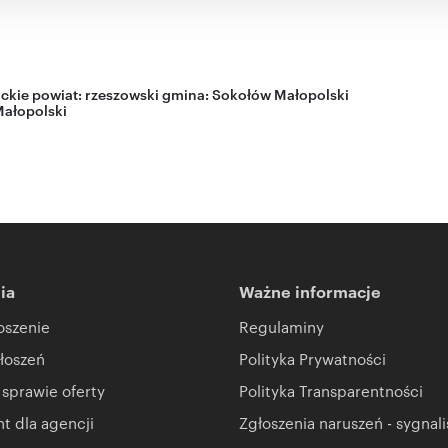
ckie
powiat:
rzeszowski
gmina:
Sokołów Małopolski
ałopolski
ia
Ważne informacje
oszenie
Regulaminy
łoszeń
Polityka Prywatności
 sprawie oferty
Polityka Transparentności
 dla agencji
Zgłoszenia naruszeń - sygnali