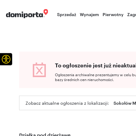
Sprzedaż
Wynajem
Pierwotny
Zag
Otwórz pasek narzędzi
To ogłoszenie jest już nieaktua
Ogłoszenia archiwalne prezentujemy w celu b
bazy średnich cen nieruchomości.
Zobacz aktualne ogłoszenia z lokalizacji:
Sokołów M
Działka pod dzierżawę