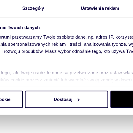
Szczegóły
Ustawienia reklam
owej. Nieruchomość idealnie nadaje się na skład materiałów
le innych.
nie Twoich danych
innych obiektów komunikacyjnych.
erami
przetwarzamy Twoje osobiste dane, np. adres IP, korzystaj
lania spersonalizowanych reklam i treści, analizowania tychże,
 rozwoju produktów. Masz wybór odnośnie tego, kto używa Twoi
 tego, jak Twoje osobiste dane są przetwarzane oraz ustaw wła
plików cookie możesz zmienić lub wycofać swoją zgodę w dowolne
do spersonalizowania treści i reklam, aby oferować funkcje sp
ookie
Dostosuj
ormacje o tym, jak korzystasz z naszej witryny, udostępniamy p
Partnerzy mogą połączyć te informacje z innymi danymi otrzym
nia z ich usług.