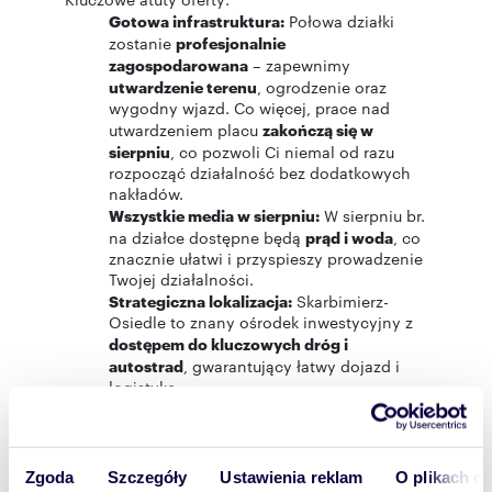
Gotowa infrastruktura:
Połowa działki
zostanie
profesjonalnie
zagospodarowana
– zapewnimy
utwardzenie terenu
, ogrodzenie oraz
wygodny wjazd. Co więcej, prace nad
utwardzeniem placu
zakończą się w
sierpniu
, co pozwoli Ci niemal od razu
rozpocząć działalność bez dodatkowych
nakładów.
Wszystkie media w sierpniu:
W sierpniu br.
na działce dostępne będą
prąd i woda
, co
znacznie ułatwi i przyspieszy prowadzenie
Twojej działalności.
Strategiczna lokalizacja:
Skarbimierz-
Osiedle to znany ośrodek inwestycyjny z
dostępem do kluczowych dróg i
autostrad
, gwarantujący łatwy dojazd i
logistykę.
Elastyczność:
Duża powierzchnia działki
(4100 m²) daje
szerokie możliwości
adaptacji
pod różnorodne potrzeby
biznesowe.
Zgoda
Szczegóły
Ustawienia reklam
O plikach c