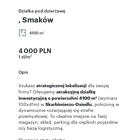
Działka pod dzierżawę
, Smaków
4100 m
2
4 000 PLN
1 zł/m
2
Opis
Szukasz
strategicznej lokalizacji
dla swojej
firmy? Oferujemy
atrakcyjną działkę
inwestycyjną o powierzchni 4100 m²
(wymiary
100x41m) w
Skarbimierzu-Osiedlu
, położoną w
dynamicznie rozwijającej się strefie
przemysłowej. To idealne miejsce na Twój
magazyn, skład, parking dla ciężkich pojazdów
czy bazę logistyczną.
Kluczowe atuty oferty: