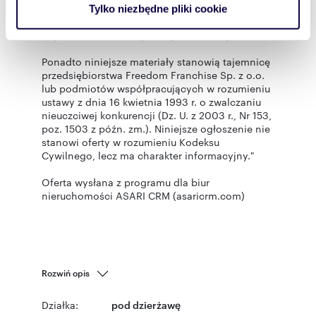
analizować ruch w naszej witrynie. Informacje o tym, jak
z o.o. lub podmiotów współpracujących jest
Tylko niezbędne pliki cookie
korzystasz z naszej witryny, udostępniamy partnerom
zabronione i może stanowić podstawę
odpowiedzialności cywilnej oraz karnej.
społecznościowym, reklamowym i analitycznym.
Partnerzy mogą połączyć te informacje z innymi danymi
Ponadto niniejsze materiały stanowią tajemnicę
otrzymanymi od Ciebie lub uzyskanymi podczas
przedsiębiorstwa Freedom Franchise Sp. z o.o.
korzystania z ich usług.
lub podmiotów współpracujących w rozumieniu
ustawy z dnia 16 kwietnia 1993 r. o zwalczaniu
nieuczciwej konkurencji (Dz. U. z 2003 r., Nr 153,
poz. 1503 z późn. zm.). Niniejsze ogłoszenie nie
stanowi oferty w rozumieniu Kodeksu
Cywilnego, lecz ma charakter informacyjny."
Oferta wysłana z programu dla biur
nieruchomości ASARI CRM (asaricrm.com)
Rozwiń opis
Działka:
pod dzierżawę