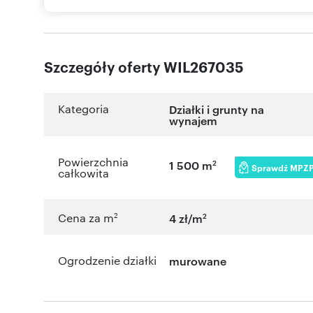
Szczegóły oferty WIL267035
Kategoria
Działki i grunty na
wynajem
Powierzchnia
2
1 500 m
Sprawdź MPZ
całkowita
2
2
Cena za m
4 zł/m
Ogrodzenie działki
murowane