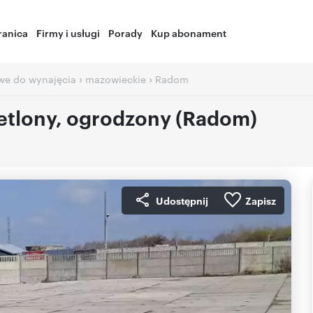
ranica
Firmy i usługi
Porady
Kup abonament
›
›
we do wynajęcia
mazowieckie
Radom
ietlony, ogrodzony (Radom)
Udostępnij
Zapisz