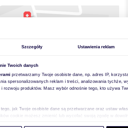
Szczegóły
Ustawienia reklam
nie Twoich danych
erami
przetwarzamy Twoje osobiste dane, np. adres IP, korzystaj
lania spersonalizowanych reklam i treści, analizowania tychże,
 rozwoju produktów. Masz wybór odnośnie tego, kto używa Twoi
alizacji.
 tego, jak Twoje osobiste dane są przetwarzane oraz ustaw wła
plików cookie możesz zmienić lub wycofać swoją zgodę w dowolne
a sanitarno - biurowego, dedykowanego wyłącznie na