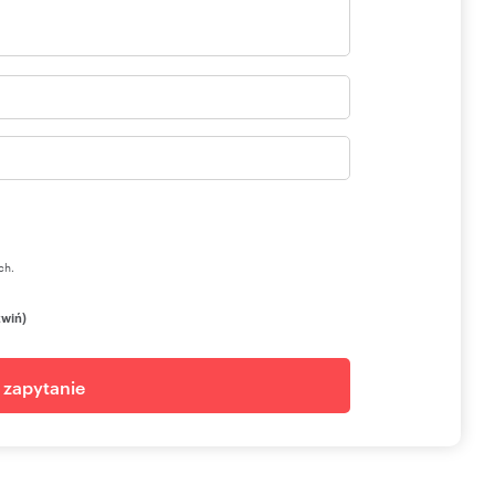
ch.
zwiń)
j zapytanie