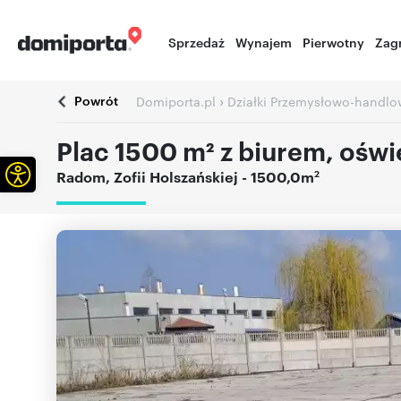
Sprzedaż
Wynajem
Pierwotny
Zag
Powrót
›
Domiporta.pl
Działki Przemysłowo-handlo
Plac 1500 m² z biurem, ośw
Otwórz pasek narzędzi
2
Radom
,
Zofii Holszańskiej
- 1500,0m