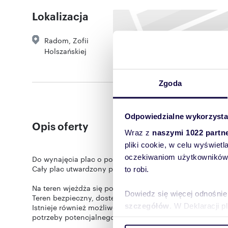
Lokalizacja
Radom
,
Zofii
Holszańskiej
Zgoda
Odpowiedzialne wykorzysta
Opis oferty
Wraz z
naszymi 1022 partn
pliki cookie, w celu wyświet
oczekiwaniom użytkowników i
Do wynajęcia plac o powierzchni ok 1500 m2 w dobrej lok
Cały plac utwardzony płytami, oświetlony, ogrodzony.
to robi.
Na teren wjeżdża się poprzez solidną bramę przesuwną.
Dowiedz się więcej odnośnie
Teren bezpieczny, dostępny całą dobę.
szczegółów
. W Deklaracji 
Istnieje również możliwość korzystania z pomieszczeni
potrzeby potencjalnego Najemcy tego placu.