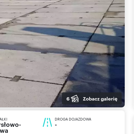
6
Zobacz galerię
AŁKI
DROGA DOJAZDOWA
słowo-
-
owa