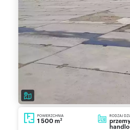
POWIERZCHNIA
RODZAJ DZI
1 500 m
przemy
2
handl