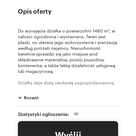
Opis oferty
Do wynajęcia działka o powierzchni 1460 m², w
całości ogrodzona i wyrównana. Teren jest
płaski, co ułatwia jego wykorzystanie i aranżację
według potrzeb najemcy. Nieruchomość
świetnie sprawdzi się jako miejsce pod
składowanie materiałów, postój pojazdów,
kontenerów, a także lekką działalność usługową
lub magazynową.
Działka daje dużą swobodę zagospodarowania,
a jej ogrodzenie zwiększa bezpieczeństwo
przechowywanych rzeczy. Dostęp do
Rozwiń
nieruchomości jest wygodny i umożliwia
sprawną logistykę.
Statystyki ogłoszenia:
Nieruchomość znajduje się w Radomiu przy ul.
Giserskiej, w spokojnej i dobrze skomunikowanej
części miasta. Lokalizacja zapewnia szybki
Wyślij
dojazd do głównych dróg wyjazdowych z