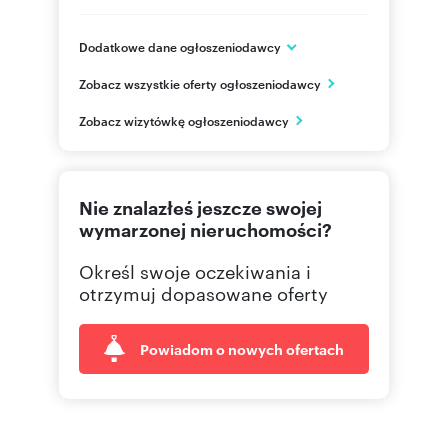
Dodatkowe dane ogłoszeniodawcy
ul. Krukowskiego 1/118
Zobacz wszystkie oferty ogłoszeniodawcy
Radom
mazowieckie
PL
Zobacz wizytówkę ogłoszeniodawcy
798649
Pokaż telefon
Nie znalazłeś jeszcze swojej
wymarzonej nieruchomości?
Określ swoje oczekiwania i
otrzymuj dopasowane oferty
Powiadom o nowych ofertach