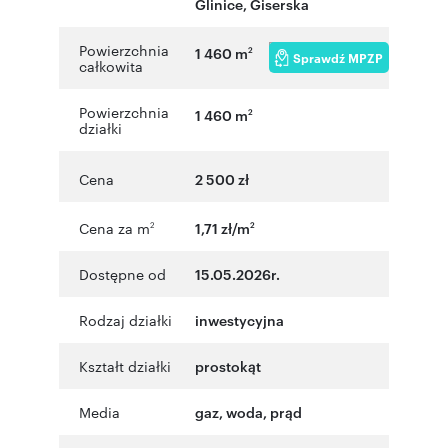
Glinice
,
Giserska
Powierzchnia
1 460 m
2
Sprawdź MPZP
całkowita
Powierzchnia
1 460 m
2
działki
Cena
2 500 zł
Cena za m
1,71 zł/m
2
2
Dostępne od
15.05.2026r.
Rodzaj działki
inwestycyjna
Kształt działki
prostokąt
Media
gaz, woda, prąd