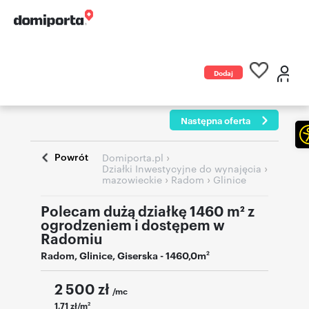
Dodaj
ogłoszenie
Następna oferta
Powrót
›
Domiporta.pl
›
Działki Inwestycyjne do wynajęcia
›
›
mazowieckie
Radom
Glinice
Polecam dużą działkę 1460 m² z
ogrodzeniem i dostępem w
Radomiu
Radom
,
Glinice
,
Giserska
- 1460,0m
2
2 500
zł
/mc
1,71 zł/m
2