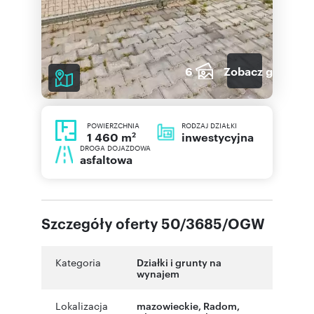
6
Zobacz galerię
POWIERZCHNIA
RODZAJ DZIAŁKI
2
inwestycyjna
1 460 m
DROGA DOJAZDOWA
asfaltowa
Szczegóły oferty 50/3685/OGW
Kategoria
Działki i grunty na
wynajem
Lokalizacja
mazowieckie
,
Radom
,