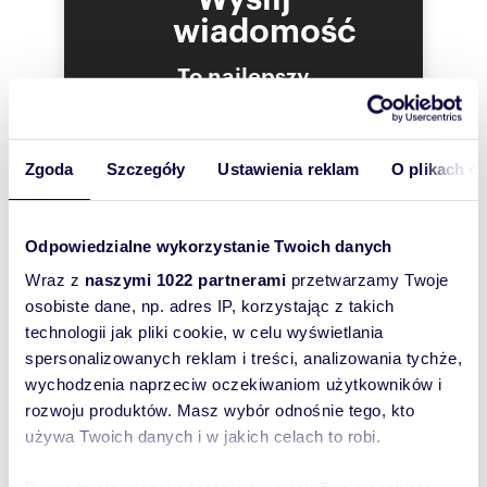
Radomia, co ułatwia transport i logistykę. W
wiadomość
okolicy znajdują się tereny o podobnym
przeznaczeniu, co sprzyja prowadzeniu
To najlepszy
działalności usługowo-magazynowej.
sposób, aby
Zapraszam do kontaktu!
właściciel
Kontakt:
oferty
Ewa Kowalska
Zgoda
Szczegóły
Ustawienia reklam
O plikach c
szybko się z
pokaż telefon
tel.
798
Tobą
skontaktuj się
e-mail:
e.kowal
skontaktował!
Odpowiedzialne wykorzystanie Twoich danych
Wraz z
naszymi 1022 partnerami
przetwarzamy Twoje
osobiste dane, np. adres IP, korzystając z takich
technologii jak pliki cookie, w celu wyświetlania
"Właścicielem ogłoszenia wraz z jego
spersonalizowanych reklam i treści, analizowania tychże,
elementami jest Freedom Franchise Sp. z o.o.
wychodzenia naprzeciw oczekiwaniom użytkowników i
lub podmioty współpracujące. Wszelkie prawa
zastrzeżone. Kopiowanie, rozpowszechnianie
rozwoju produktów. Masz wybór odnośnie tego, kto
oraz korzystanie z niniejszych materiałów w
używa Twoich danych i w jakich celach to robi.
jakikolwiek inny sposób wykraczający poza
dozwolony użytek określony przepisami ustawy