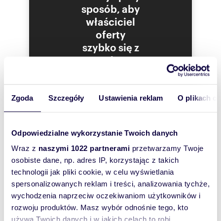
rozumieniu Kodeksu Cywilnego i ma jedynie
sposób, aby
charakter informacyjny, Arka nie ponosi
właściciel
odpowiedzialności za jej kompletność i
oferty
zgodność ze stanem faktycznym.
szybko się z
Oferta wysłana z programu dla biur
Tobą
nieruchomości ASARI CRM (asaricrm.com)
skontaktował!
Zgoda
Szczegóły
Ustawienia reklam
O plikach c
Numer oferty: ARK26364
Nr licencji zawodowej: 26541
Odpowiedzialne wykorzystanie Twoich danych
Wraz z
naszymi 1022 partnerami
przetwarzamy Twoje
osobiste dane, np. adres IP, korzystając z takich
technologii jak pliki cookie, w celu wyświetlania
spersonalizowanych reklam i treści, analizowania tychże,
wychodzenia naprzeciw oczekiwaniom użytkowników i
rozwoju produktów. Masz wybór odnośnie tego, kto
używa Twoich danych i w jakich celach to robi.