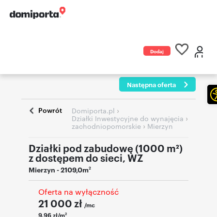
Dodaj
ogłoszenie
Następna oferta
Powrót
›
Domiporta.pl
›
Działki Inwestycyjne do wynajęcia
›
zachodniopomorskie
Mierzyn
Działki pod zabudowę (1000 m²)
z dostępem do sieci, WZ
Mierzyn
- 2109,0m
2
Oferta na wyłączność
21 000
zł
/mc
9,96 zł/m
2