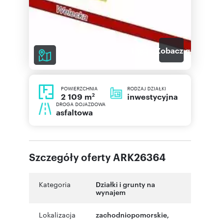
1
Zobacz galerię
POWIERZCHNIA
RODZAJ DZIAŁKI
2
inwestycyjna
2 109 m
DROGA DOJAZDOWA
asfaltowa
Szczegóły oferty ARK26364
Kategoria
Działki i grunty na
wynajem
Lokalizacja
zachodniopomorskie
,