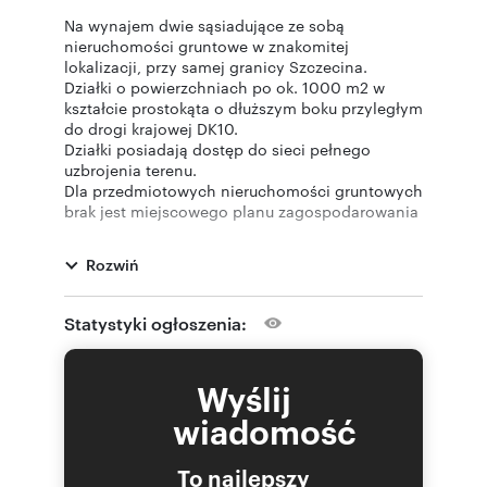
Na wynajem dwie sąsiadujące ze sobą
nieruchomości gruntowe w znakomitej
lokalizacji, przy samej granicy Szczecina.
Działki o powierzchniach po ok. 1000 m2 w
kształcie prostokąta o dłuższym boku przyległym
do drogi krajowej DK10.
Działki posiadają dostęp do sieci pełnego
uzbrojenia terenu.
Dla przedmiotowych nieruchomości gruntowych
brak jest miejscowego planu zagospodarowania
przestrzennego.
Zgodnie ze studium uwarunkowań i kierunków
Rozwiń
zagospodarowania przestrzennego gminy Dobra
nieruchomości położone są w strefie rozwoju
funkcji mieszkalnej z usługami komercyjnymi i
Statystyki ogłoszenia:
publicznymi.
Wydane WZ.
Wyślij
Polecam i zapraszam do zapoznania się z ofertą.
wiadomość
To najlepszy
Opis i cena powyższej oferty nie jest ofertą w