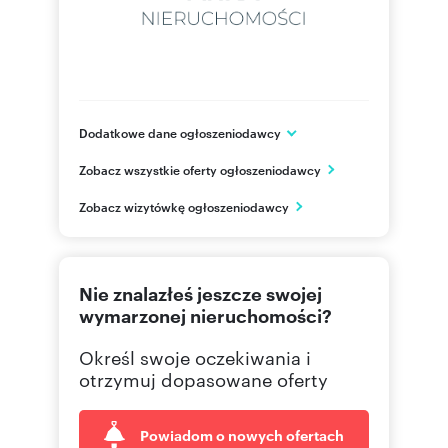
Dodatkowe dane ogłoszeniodawcy
Al. Piastów 64 lok.3
Zobacz wszystkie oferty ogłoszeniodawcy
Szczecin
zachodniopomorskie
PL
Zobacz wizytówkę ogłoszeniodawcy
91 433
Pokaż telefon
Nie znalazłeś jeszcze swojej
wymarzonej nieruchomości?
Określ swoje oczekiwania i
otrzymuj dopasowane oferty
Powiadom o nowych ofertach