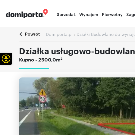
Sprzedaż
Wynajem
Pierwotny
Zag
Powrót
›
Domiporta.pl
Działki Budowlane do wynaj
Działka usługowo-budowlana
Otwórz pasek narzędzi
2
Kupno
- 2500,0m