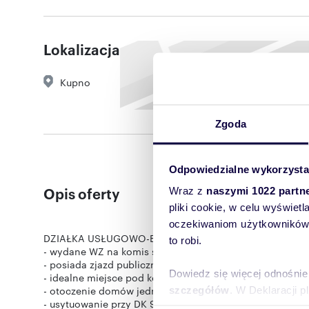
Lokalizacja
Kupno
Zgoda
Odpowiedzialne wykorzysta
Opis oferty
Wraz z
naszymi 1022 partn
pliki cookie, w celu wyświet
oczekiwaniom użytkowników i
DZIAŁKA USŁUGOWO-BUDOWLANA - KUPNO 25 ar na w
to robi.
- wydane WZ na komis samochodowy i dom jednorodzi
- posiada zjazd publiczny z Drogi Krajowej nr 9
Dowiedz się więcej odnośnie
- idealne miejsce pod komis samochodowy, mini market l
- otoczenie domów jednorodzinnych
szczegółów
. W Deklaracji 
- usytuowanie przy DK 9 daje wiele możliwości biznesowe