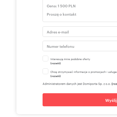
Numer oferty: 15/3256/OGW
Interesują mnie podobne oferty
(rozwiń)
Chcę otrzymywać informacje o promocjach i usługa
(rozwiń)
Administratorem danych jest Domiporta Sp. z o.o.
(ro
Wyśli