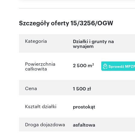
Szczegóły oferty 15/3256/OGW
Kategoria
Działki i grunty na
wynajem
Powierzchnia
2
2 500 m
Sprawdź MPZ
całkowita
Cena
1 500 zł
Kształt działki
prostokąt
Droga dojazdowa
asfaltowa