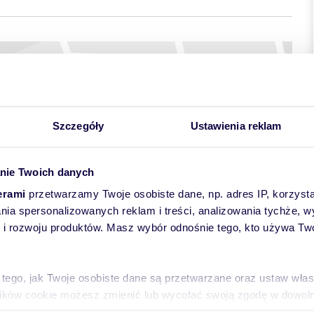
Szczegóły
Ustawienia reklam
nie Twoich danych
erami
przetwarzamy Twoje osobiste dane, np. adres IP, korzystaj
lania spersonalizowanych reklam i treści, analizowania tychże,
 rozwoju produktów. Masz wybór odnośnie tego, kto używa Twoi
ynajem
nny
 tego, jak Twoje osobiste dane są przetwarzane oraz ustaw wła
ub inną działalność.
plików cookie możesz zmienić lub wycofać swoją zgodę w dowolne
go wykorzystania tej działki