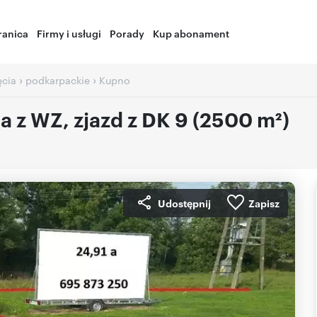
ranica
Firmy i usługi
Porady
Kup abonament
›
›
ęcia
podkarpackie
Kupno
 z WZ, zjazd z DK 9 (2500 m²)
Udostępnij
Zapisz