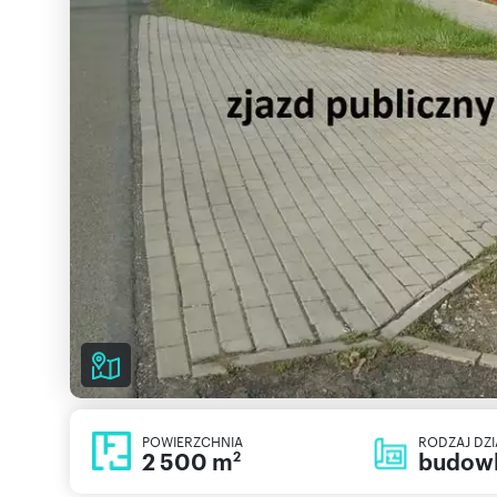
POWIERZCHNIA
RODZAJ DZI
2 500 m
budow
2