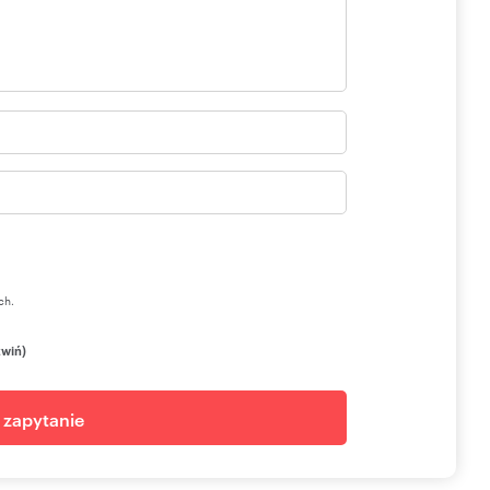
ch.
zwiń)
j zapytanie