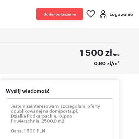
Logowanie
Dodaj ogłoszenie
1 500
zł
/mc
2
0,60 zł/m
Wyślij wiadomość