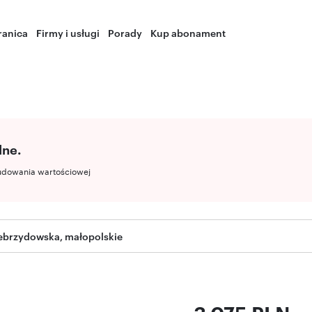
ranica
Firmy i usługi
Porady
Kup abonament
lne.
udowania wartościowej
ebrzydowska, małopolskie