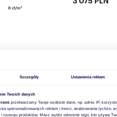
3 075 PLN
2
8 zł/m
 27m x 16 położony przy Placu Targowym na ul.Broniewskiego
zony MW2 - mieszkalnictwo jednorodzinne z dopuszczalną
tką leśną.
ośrednim sąsiedztwie.
Szczegóły
Ustawienia reklam
sklepów, apteka, plac targowy.
nie Twoich danych
ci. Zapraszamy do współpracy!!!
erami
przetwarzamy Twoje osobiste dane, np. adres IP, korzystaj
lania spersonalizowanych reklam i treści, analizowania tychże,
I CRM (asaricrm.com)
 rozwoju produktów. Masz wybór odnośnie tego, kto używa Twoi