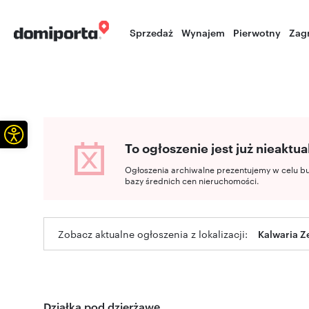
Sprzedaż
Wynajem
Pierwotny
Zag
Otwórz pasek narzędzi
To ogłoszenie jest już nieaktua
Ogłoszenia archiwalne prezentujemy w celu b
bazy średnich cen nieruchomości.
Zobacz aktualne ogłoszenia z lokalizacji:
Kalwaria Z
Działka pod dzierżawę