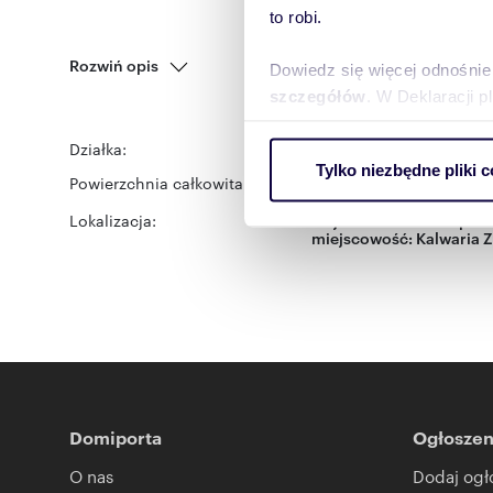
to robi.
Rozwiń opis
Dowiedz się więcej odnośnie
szczegółów
. W Deklaracji 
Działka:
pod dzierżawę
Wykorzystujemy pliki cookie 
Tylko niezbędne pliki c
ruch w naszej witrynie. Inf
Powierzchnia całkowita:
405 m
2
reklamowym i analitycznym. 
Lokalizacja:
województwo:
małopols
uzyskanymi podczas korzysta
miejscowość:
Kalwaria 
Domiporta
Ogłoszen
O nas
Dodaj ogł