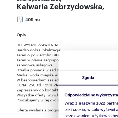
Kalwaria Zebrzydowska,
405 m
2
Opis
DO WYDZIERŻAWIENIA!
Bardzo dobra lokalizacja!
Teren o powierzchni 405mkw w kształcie prostokąta ok.
Teren w planie zagospodarowania przestrzennego oznac
zabudową usługową
Działka posiada wjazd z ul. Broniewskiego, ogrodzona sia
Media: woda miejska w drodze, kanalizacja, prąd w bezp
Zgoda
W bezpośrednim sąsiedztwie bloki mieszkalne, kompleks 
CENA: 2500zł + 23% VAT/m-c
Zapraszamy do kontaktu z naszym Biurem!!!
Wszystkie oferty: www.kalwaria-nieruchomosci.com.pl
Odpowiedzialne wykorzysta
Poszukujemy w tej okolicy wszelkiego typu nieruchomoś
Wraz z
naszymi 1022 partn
pliki cookie, w celu wyświet
Oferta wysłana z programu dla biur nieruchomości ASAR
oczekiwaniom użytkowników i