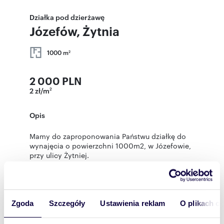
Działka pod dzierżawę
Józefów, Żytnia
1000 m
2
2 000 PLN
2 zł/m
2
Opis
Mamy do zaproponowania Państwu działkę do
wynajęcia o powierzchni 1000m2, w Józefowie,
przy ulicy Żytniej.
Nieruchomość jest ogrodzona, niezabudowana.
Działka jest w kształcie prostokąta.
Położona w drugiej linii od ul. Józefa
Piłsudskiego.
Czynsz najmu 2000 zł.
Zgoda
Szczegóły
Ustawienia reklam
O plikach c
Plecam i zachęcam do kontaktu.