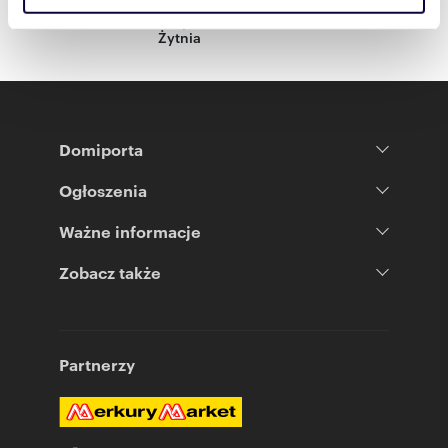
powiat:
Otwocki
gmina:
Józefów
miejscowość:
Józefów
ulica:
społecznościowym, reklamowym i analitycznym.
Żytnia
Partnerzy mogą połączyć te informacje z innymi danymi
otrzymanymi od Ciebie lub uzyskanymi podczas
korzystania z ich usług.
Domiporta
Ogłoszenia
Ważne informacje
Zobacz także
Partnerzy