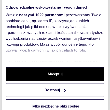
Doradca klienta:
Odpowiedzialne wykorzystanie Twoich danych
Marta Kowalska
790740210
Wraz z
naszymi 1022 partnerami
przetwarzamy Twoje
m.kowalska@citihome.eu
osobiste dane, np. adres IP, korzystając z takich
Agencja Nieruchomości Citihome w Otwocku
dokłada starań, aby każda z opublikowanych
technologii jak pliki cookie, w celu wyświetlania
ofert była rzetelnie sprawdzona oraz aktualna.
spersonalizowanych reklam i treści, analizowania tychże,
Należy jednak mieć na uwadze, że zawarte w
wychodzenia naprzeciw oczekiwaniom użytkowników i
ogłoszeniu informacje pochodzą przede
rozwoju produktów. Masz wybór odnośnie tego, kto
wszystkim od właściciela nieruchomości.
Oferta wysłana z programu dla biur
używa Twoich danych i w jakich celach to robi.
nieruchomości ASARI CRM (asaricrm.com)
Dowiedz się więcej odnośnie tego, jak Twoje osobiste
dane są przetwarzane oraz ustaw własne preferencje w
sekcji szczegółów
. W Deklaracji plików cookie możesz
Akceptuj
Rozwiń opis
zmienić lub wycofać swoją zgodę w dowolnej chwili.
Działka:
pod dzierżawę
Dostosuj
Wykorzystujemy pliki cookie do spersonalizowania treści
Powierzchni
1 000 m
2
i reklam, aby oferować funkcje społecznościowe i
a całkowita:
analizować ruch w naszej witrynie. Informacje o tym, jak
Tylko niezbędne pliki cookie
Lokalizacja:
województwo:
mazowieckie
korzystasz z naszej witryny, udostępniamy partnerom