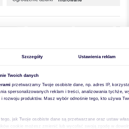
Szczegóły
Ustawienia reklam
nie Twoich danych
erami
przetwarzamy Twoje osobiste dane, np. adres IP, korzystaj
lania spersonalizowanych reklam i treści, analizowania tychże,
 rozwoju produktów. Masz wybór odnośnie tego, kto używa Twoi
m. Rogoźno Wlkp.
twardzony asfaltem, kostką oraz częściowo gruzem idealnie
 tego, jak Twoje osobiste dane są przetwarzane oraz ustaw wła
arking ciężarówek oraz TIR-ów.
ść przede wszystkim pod względem funkcjonalnym jak i
plików cookie możesz zmienić lub wycofać swoją zgodę w dowolne