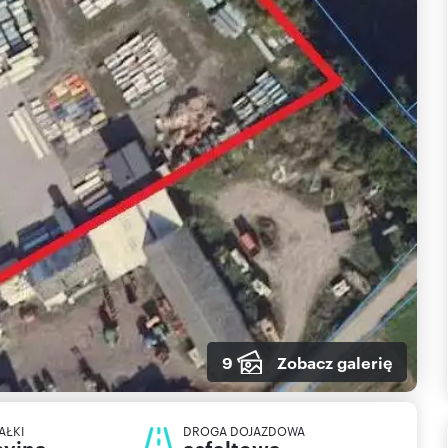
9
Zobacz galerię
AŁKI
DROGA DOJAZDOWA