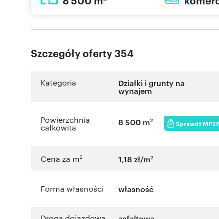
8 500 m
komerc
Szczegóły oferty 354
Kategoria
Działki i grunty na
wynajem
Powierzchnia
2
8 500 m
Sprawdź MPZ
całkowita
2
2
Cena za m
1,18 zł/m
Forma własności
własność
Droga dojazdowa
asfaltowa