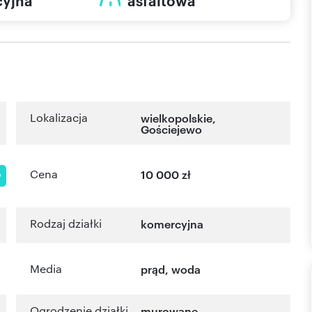
yjna
asfaltowa
Lokalizacja
wielkopolskie
,
Gościejewo
Cena
10 000 zł
P
Rodzaj działki
komercyjna
Media
prąd, woda
Ogrodzenie działki
murowane