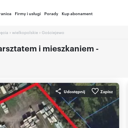
ranica
Firmy i usługi
Porady
Kup abonament
›
›
jęcia
wielkopolskie
Gościejewo
rsztatem i mieszkaniem -
Udostępnij
Zapisz