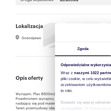
Lokalizacja
Gościejewo
Zgoda
Odpowiedzialne wykorzysta
Wraz z
naszymi 1022 partn
Opis oferty
pliki cookie, w celu wyświet
oczekiwaniom użytkowników i
to robi.
Wynajem. Plac 8500m2. Warsztat, Wiaty. Gościejewo. G
Przedmiotem wynajmu jest Plac o powierzchni 8500m2 u
Dowiedz się więcej odnośnie
nadający się pod materiały budowlane, sypkie lub pod p
Teren przemysłowy idealnie nadający się pod działalno
szczegółów
. W Deklaracji 