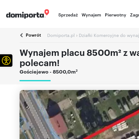
Sprzedaż
Wynajem
Pierwotny
Zag
Powrót
›
Domiporta.pl
Działki Komercyjne do wyna
Wynajem placu 8500m² z wa
Otwórz pasek narzędzi
polecam!
2
Gościejewo
- 8500,0m