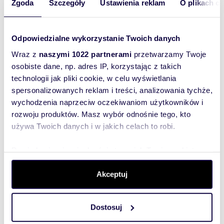
Zgoda
Szczegóły
Ustawienia reklam
O plikach c
Oferta wysłana z systemu Galactica Virgo
Odpowiedzialne wykorzystanie Twoich danych
Wraz z
naszymi 1022 partnerami
przetwarzamy Twoje
Numer oferty: FRC-GW-196640
osobiste dane, np. adres IP, korzystając z takich
Nr licencji zawodowej: 31372
technologii jak pliki cookie, w celu wyświetlania
Interesują mnie
spersonalizowanych reklam i treści, analizowania tychże,
podobne oferty
wychodzenia naprzeciw oczekiwaniom użytkowników i
(rozwiń)
rozwoju produktów. Masz wybór odnośnie tego, kto
Chcę otrzymywać
informacje o
używa Twoich danych i w jakich celach to robi.
promocjach i
usługach.
(rozwiń)
Dowiedz się więcej odnośnie tego, jak Twoje osobiste
dane są przetwarzane oraz ustaw własne preferencje w
Administratorem danych
jest Domiporta Sp. z o.o.
sekcji szczegółów
. W Deklaracji plików cookie możesz
Akceptuj
(rozwiń)
zmienić lub wycofać swoją zgodę w dowolnej chwili.
Wyślij zapytanie
Dostosuj
Wykorzystujemy pliki cookie do spersonalizowania treści
i reklam, aby oferować funkcje społecznościowe i