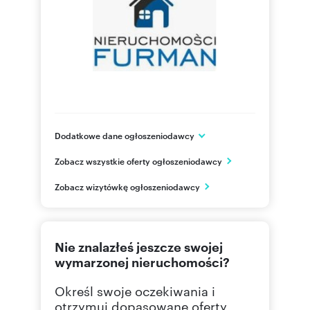
Dodatkowe dane ogłoszeniodawcy
Aleja Piastów 5
Zobacz wszystkie oferty ogłoszeniodawcy
Piła
wielkopolskie
PL
Zobacz wizytówkę ogłoszeniodawcy
67 351
Pokaż telefon
Nie znalazłeś jeszcze swojej
wymarzonej nieruchomości?
Określ swoje oczekiwania i
otrzymuj dopasowane oferty