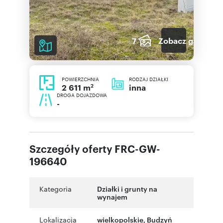
7
Zobacz galerię
POWIERZCHNIA
RODZAJ DZIAŁKI
2
inna
2 611 m
DROGA DOJAZDOWA
-
Szczegóły oferty FRC-GW-
196640
Kategoria
Działki i grunty na
wynajem
Lokalizacja
wielkopolskie
,
Budzyń