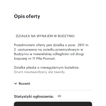
Opis oferty
DZIAŁKA NA WYNAJEM W BUDZYNIU
Przedmiotem oferty jest działka o pow. 2611 m
2 usytuowana na osiedlu przemysłowym w
Budzyniu w niewielskiej odległości od drogi
krajowej nr 11 Piła-Poznań.
Działka płaska o nieregularnym kształcie.
Grunt nieutwardzany ale twardy.
Ogrodzona z szeroką bramą wjazdową (6
metrów).
Rozwiń
Cena najmu 2000 zł/miesiąc + media + podatek
od nieruchomości
Statystyki ogłoszenia:
Kaucja 4 000 zł