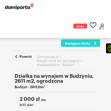
Dodaj
ogłoszenie
Następna oferta
Powrót
›
Domiporta.pl
›
Działki inna do wynajęcia
›
wielkopolskie
Budzyń
Działka na wynajem w Budzyniu,
2611 m2, ogrodzona
Budzyń
- 2611,0m
2
2 000
zł
/mc
0,77 zł/m
2