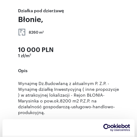
Działka pod dzierżawę
Błonie,
8260 m
2
10 000 PLN
1 zł/m
2
Opis
Wynajmę Dz.Budowlaną z aktualnym P. Z.P. -
Wynajmę działkę Inwestycyjną ( inne propozycje
) w atrakcyjnej lokalizacji - Rejon BŁONIA-
Marysinka o pow.ok.8200 m2 P.Z.P. na
działalność gospodarczą-usługowo-handlowo-
produkcyjną.
Możliwość postawienia stacji benzynowej z
zajazdem ,komis samochodów
osobowych,ciązarowych i maszyn rolniczych