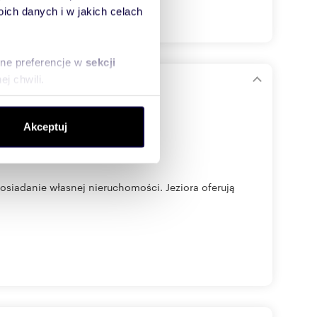
ch danych i w jakich celach
sne preferencje w
sekcji
j chwili.
ołecznościowe i analizować
Akceptuj
artnerom społecznościowym,
anymi od Ciebie lub
osiadanie własnej nieruchomości. Jeziora oferują