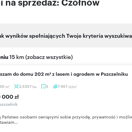
i na sprzedaż: Czółnów
ak wyników spełniających Twoje kryteria wyszukiwa
eniu
15 km
(
zobacz wszystkie
)
aszam do domu 202 m² z lasem i ogrodem w Pszczelniku
,30
m
2,5357
ha
5
7 657
zł/m
2
2
9 000 zł
zczelnik
są Państwo osobami ceniącymi sobie przyrodę, prywatność i możli
tawiam...