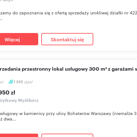
zamy do zapoznania się z ofertą sprzedaży urokliwej działki nr 4
..
Więcej
Skontaktuj się
przedania przestronny lokal usługowy 300 m² z garażami
m
1 365
zł/m
2
2
950 zł
użytkowy Myślibórz
usługowy w kamienicy przy ulicy Bohaterów Warszawy (niemalże 
ż dwa...