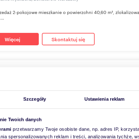
zedaż 2-pokojowe mieszkanie o powierzchni 40,60 m², zlokalizowane
..
Więcej
Skontaktuj się
niak z dużym zapleczem i potencjałem rozbudowy
41
m
0,1260
ha
3
564
zł/m
2
2
000 zł
Szczegóły
Ustawienia reklam
iaseczno
zam do zapoznania się z oferta bliźniaka z dużym zapleczem go
nie Twoich danych
ni...
erami
przetwarzamy Twoje osobiste dane, np. adres IP, korzystaj
lania spersonalizowanych reklam i treści, analizowania tychże,