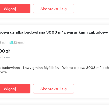
Więcej
Skontaktuj się
okowa działka budowlana 3003 m² z warunkami zabudowy
3
m
22
zł/m
2
2
00 zł
a Ławy
a budowlana , Ławy gmina Myślibórz. Działka o pow. 3003 m2 poł
rza....
Więcej
Skontaktuj się