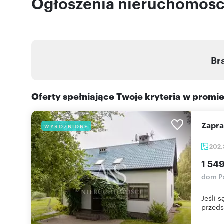
Ogłoszenia nieruchomośc
Br
Oferty spełniające Twoje kryteria w promi
Zapr
WYRÓŻNIONE
202
1 54
dom Ps
Jeśli 
przeds