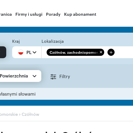
ranica
Firmy i usługi
Porady
Kup abonament
Kraj
Lokalizacja
+
PL
Czółnów, zachodniopomor...
Powierzchnia
Filtry
własnymi słowami
›
omorskie
Czółnów