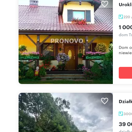
Uro
220
1 00
dom T
Dom o 
niewie
Dzia
300
39 0
działk