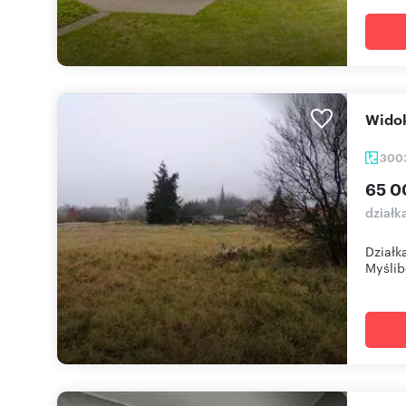
Wid
300
65 0
działk
Działk
Myślibo