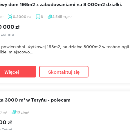
kliwy dom 198m2 z zabudowaniami na 8 000m2 działki.
m
0,3000
ha
6
4 545
zł/m
2
2
0 000 zł
rzcinna
powierzchni użytkowej 198m2, na działce 8000m2 w technologi
lkiej miejscowo...
Więcej
Skontaktuj się
łka 3000 m² w Tetyńu - polecam
0
m
13
zł/m
2
2
00 zł
a Tetyń