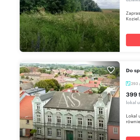
Zapras
Koziel.
Do s
293
399 
lokal 
Lokal 
równie