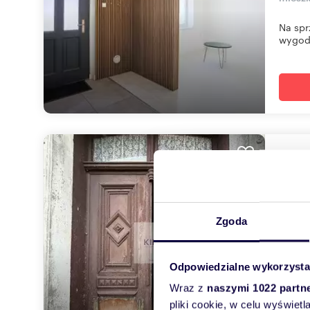
Na spr
wygod.
Bliź
264,
149 
Zgoda
dom P
Zapras
Odpowiedzialne wykorzysta
Piasecz
Wraz z
naszymi 1022 partn
pliki cookie, w celu wyświet