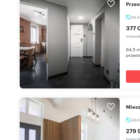
Prze
94,
377 
mieszk
94,5 m
przestr
Mie
40,
279 9
mieszk