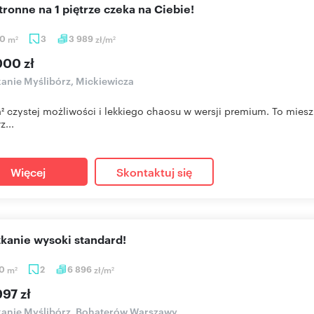
stronne na 1 piętrze czeka na Ciebie!
50
m
3
3 989
zł/m
2
2
000 zł
anie Myślibórz, Mickiewicza
² czystej możliwości i lekkiego chaosu w wersji premium. To mies
z...
Więcej
Skontaktuj się
szkanie wysoki standard!
60
m
2
6 896
zł/m
2
2
97 zł
anie Myślibórz, Bohaterów Warszawy