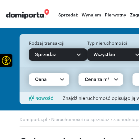
Sprzedaż
Wynajem
Pierwotny
Zag
Rodzaj transakcji
Typ nieruchomości
Sprzedaż
Wszystkie
Otwórz pasek narzędzi
Cena
Cena za m²
Znajdź nieruchomość opisując ją 
NOWOŚĆ
›
›
Domiporta.pl
Nieruchomości na sprzedaż
zachodniop