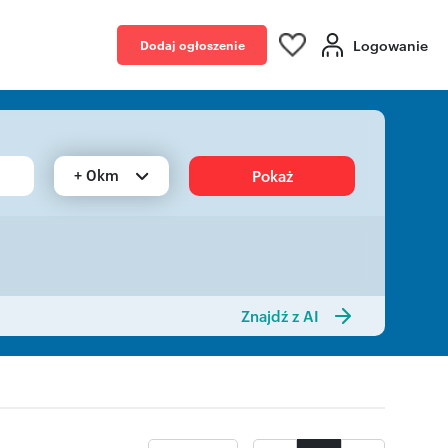
Logowanie
Dodaj ogłoszenie
+ 0km
Pokaż
Znajdź z AI