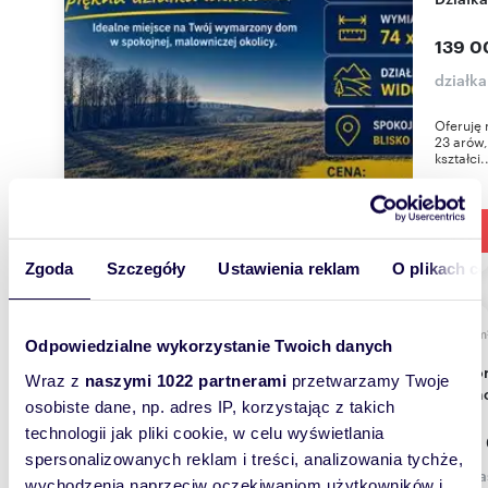
139 0
działka
Oferuję 
23 arów,
kształci.
Zgoda
Szczegóły
Ustawienia reklam
O plikach c
m
180
Odpowiedzialne wykorzystanie Twoich danych
Komfortowy dom 180 m² z nowoczesnym
Wraz z
naszymi 1022 partnerami
przetwarzamy Twoje
wykońc
osobiste dane, np. adres IP, korzystając z takich
technologii jak pliki cookie, w celu wyświetlania
1 399
spersonalizowanych reklam i treści, analizowania tychże,
dom Ja
wychodzenia naprzeciw oczekiwaniom użytkowników i