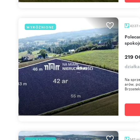
4237
WYRÓŻNIONE
Polecam działkę 42 arów z WZ pod dom w
spokoj
219 0
działka
Na sprze
arów, po
Brzostek,
m
142