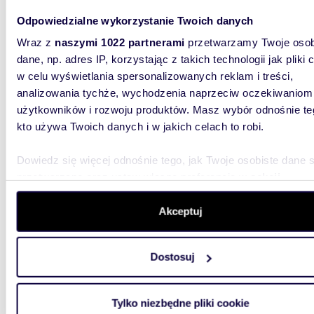
539 0
Odpowiedzialne wykorzystanie Twoich danych
mieszka
Wraz z
naszymi 1022 partnerami
przetwarzamy Twoje osob
dane, np. adres IP, korzystając z takich technologii jak pliki 
Apartame
intymne
w celu wyświetlania spersonalizowanych reklam i treści,
budynkie
analizowania tychże, wychodzenia naprzeciw oczekiwaniom
użytkowników i rozwoju produktów. Masz wybór odnośnie te
kto używa Twoich danych i w jakich celach to robi.
Dowiedz się więcej odnośnie tego, jak Twoje osobiste dane 
przetwarzane oraz ustaw własne preferencje w
sekcji
szczegółów
. W Deklaracji plików cookie możesz zmienić lu
m
95
2
wycofać swoją zgodę w dowolnej chwili.
Akceptuj
Polecam 4-pokojowe mieszkanie 95 m² w Kobyłce
z ogro
Wykorzystujemy pliki cookie do spersonalizowania treści i r
Dostosuj
aby oferować funkcje społecznościowe i analizować ruch w 
775 0
witrynie. Informacje o tym, jak korzystasz z naszej witryny,
dom Ko
udostępniamy partnerom społecznościowym, reklamowym i
Tylko niezbędne pliki cookie
analitycznym. Partnerzy mogą połączyć te informacje z inn