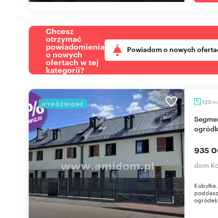
Chcesz
otrzymać
powiadomienia
Powiadom o nowych oferta
o nowych
ofertach w tej
kategorii?
m
120
WYRÓŻNIONE
Segment środkowy w Kobyłce 120 m² z
ogródk
935 0
dom Ko
Kobyłka,
poddasz
ogródek 