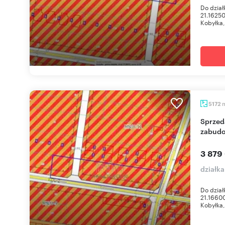
Do dział
21.1625
Kobyłka, 
5172
Sprzedam działkę 5172 m² z mediami i planem
zabud
3 879
działka
Do dział
21.1660
Kobyłka,