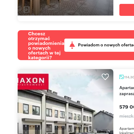
Chcesz
otrzymać
powiadomienia
Powiadom o nowych oferta
o nowych
ofertach w tej
kategorii?
114,3
Apartament 114 m² z ogrodem i 2 miejscami
zapras
579 0
mieszka
Apartam
lokaliza