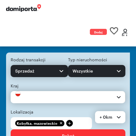
Dodaj
ogłoszenie
Rodzaj transakcji
Typ nieruchomości
Sprzedaż
Wszystkie
Kraj
Lokalizacja
+ 0km
+
Kobyłka, mazowieckie
Pokaż