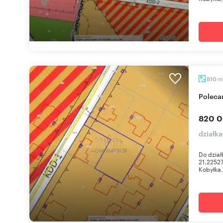
m
810
Polec
820 0
działk
Do dział
21.2252
Kobyłka,