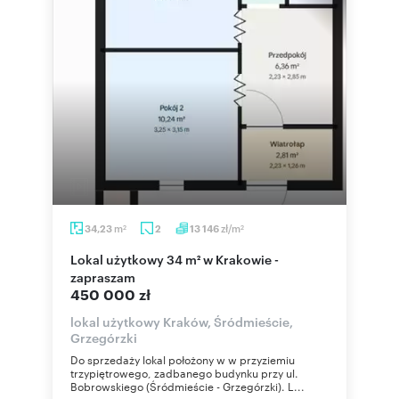
m
zł/m
34,23
2
13 146
2
2
Lokal użytkowy 34 m² w Krakowie -
zapraszam
450 000 zł
lokal użytkowy Kraków, Śródmieście,
Grzegórzki
Do sprzedaży lokal położony w w przyziemiu
trzypiętrowego, zadbanego budynku przy ul.
Bobrowskiego (Śródmieście - Grzegórzki). L...