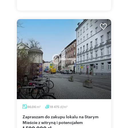
m
zł/m
86,06
18 475
2
2
Zapraszam do zakupu lokalu na Starym
Mieście z witryną i potencjałem
1 590 000 zł