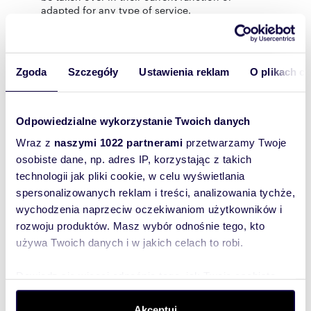
adapted for any type of service.
LOCATION:
Zgoda
Szczegóły
Ustawienia reklam
O plikach c
The property is located at the intersection of
Biskupia and Krowoderska Streets, in an
intimate, historic part of the Old Town, just a
few minutes' walk from the Main Market Square.
Odpowiedzialne wykorzystanie Twoich danych
Excellent exposure, constant foot traffic, and
proximity to residential and office buildings
Wraz z
naszymi 1022 partnerami
przetwarzamy Twoje
provide very good conditions for doing
osobiste dane, np. adres IP, korzystając z takich
business.
technologii jak pliki cookie, w celu wyświetlania
spersonalizowanych reklam i treści, analizowania tychże,
ADDITIONAL INFORMATION:
wychodzenia naprzeciw oczekiwaniom użytkowników i
rozwoju produktów. Masz wybór odnośnie tego, kto
* Other residential and commercial premises
używa Twoich danych i w jakich celach to robi.
are also available in the same building.
Dowiedz się więcej odnośnie tego, jak Twoje osobiste
I invite you to the presentation!
dane są przetwarzane oraz ustaw własne preferencje w
sekcji szczegółów
. W Deklaracji plików cookie możesz
Akceptuj