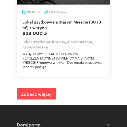
m
zł/m
30,73
20 794
2
2
Lokal użytkowy na Starym Mieście (30,73
m²) z witryną
639 000 zł
lokal użytkowy Kraków, Śródmieście,
Krowoderska
WYJĄTKOWY LOKAL UŻYTKOWY W
REPREZENTACYJNEJ KAMIENICY NA STARYM
MIEŚCIE Frontowa witryna | Doskonała ekspozycja |
Idealny pod ga...
Zobacz więcej
Domiporta