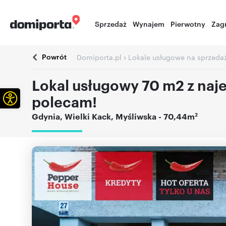
Sprzedaż
Wynajem
Pierwotny
Zag
Powrót
›
Domiporta.pl
Lokale usługowe na sprzeda
Lokal usługowy 70 m2 z naj
Otwórz pasek narzędzi
polecam!
2
Gdynia
,
Wielki Kack
,
Myśliwska
- 70,44m