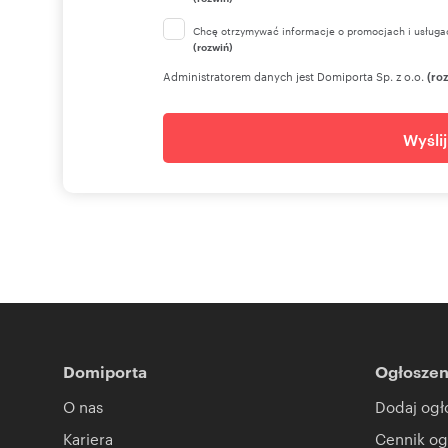
Chcę otrzymywać informacje o promocjach i usługa
(rozwiń)
Administratorem danych jest Domiporta Sp. z o.o.
(ro
Wyśli
Domiporta
Ogłoszen
O nas
Dodaj ogł
Kariera
Cennik og