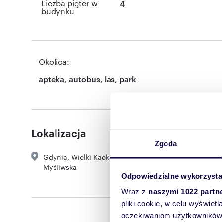
Liczba pięter w
4
budynku
Okolica:
apteka, autobus, las, park
Lokalizacja
Zgoda
Gdynia
,
Wielki Kack
,
Myśliwska
Odpowiedzialne wykorzysta
Wraz z
naszymi 1022 partn
pliki cookie, w celu wyświet
oczekiwaniom użytkowników i