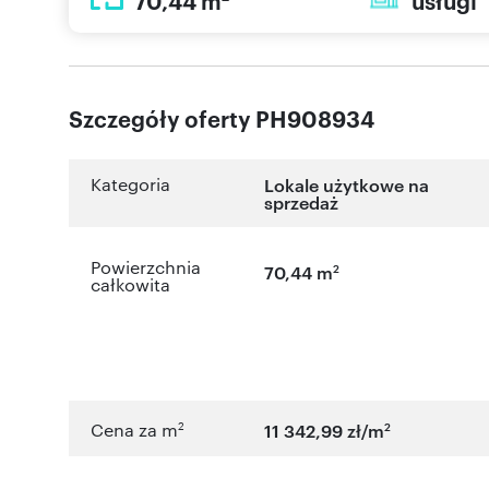
70,44 m
usługi
Szczegóły oferty PH908934
Kategoria
Lokale użytkowe na
sprzedaż
Powierzchnia
2
70,44 m
całkowita
2
2
Cena za m
11 342,99 zł/m