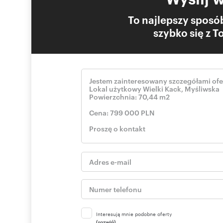
- wysokość lokalu 5m
- stały najemca od 10 lat z możliwością przedłużenia u
To najlepszy sposób
szybko się z 
Po więcej informacji zapraszam do kontaktu oraz na pre
Mateusz Skawiński
PH908934
Ogłoszenie ma charakter wyłącznie informacyjny i nie 
Numer oferty: PH908934
Interesują mnie podobne oferty
(rozwiń)