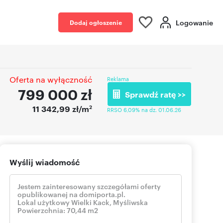
Logowanie
Dodaj ogłoszenie
Oferta na wyłączność
Reklama
799 000
zł
Sprawdź ratę >>
2
11 342,99 zł/m
RRSO 6,09% na dz. 01.06.26
Wyślij wiadomość