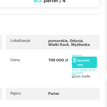
parter / 4
Lokalizacja
pomorskie
,
Gdynia
,
Wielki Kack
,
Myśliwska
Reklama
Cena
799 000 zł
Sprawdź
ratę
RSSO 6,09% na dz.
01.06.26
Piętro
Parter