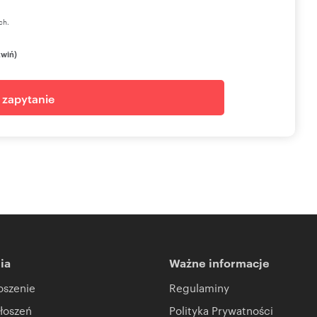
ch.
zwiń)
j zapytanie
ia
Ważne informacje
oszenie
Regulaminy
łoszeń
Polityka Prywatności