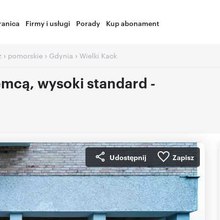
ranica
Firmy i usługi
Porady
Kup abonament
›
›
›
ż
pomorskie
Gdynia
Wielki Kack
emcą, wysoki standard -
Udostępnij
Zapisz