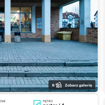
6
Zobacz galerię
ENIE
PIĘTRO