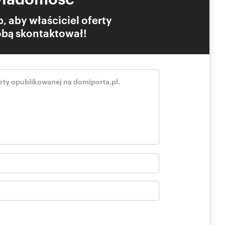
mowy najmu
, aby właściciel oferty
Tobą skontaktował!
zentację.
stanowi oferty handlowej w rozumieniu Kodeksu Cywilnego.