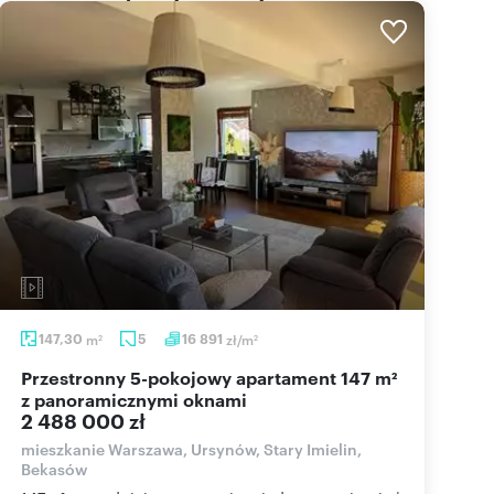
147,30
m
5
16 891
zł/m
2
2
Przestronny 5-pokojowy apartament 147 m²
z panoramicznymi oknami
2 488 000 zł
mieszkanie Warszawa, Ursynów, Stary Imielin,
Bekasów