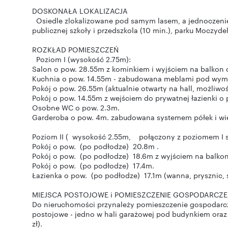
DOSKONAŁA LOKALIZACJA
Osiedle zlokalizowane pod samym lasem, a jednoczenie w
publicznej szkoły i przedszkola (10 min.), parku Moczydel
ROZKŁAD POMIESZCZEŃ
Poziom I (wysokość 2.75m):
Salon o pow. 28.55m z kominkiem i wyjściem na balkon 
Kuchnia o pow. 14.55m - zabudowana meblami pod wymia
Pokój o pow. 26.55m (aktualnie otwarty na hall, możliwo
Pokój o pow. 14.55m z wejściem do prywatnej łazienki o 
Osobne WC o pow. 2.3m.
Garderoba o pow. 4m. zabudowana systemem półek i w
Poziom II ( wysokość 2.55m, połączony z poziomem I 
Pokój o pow. (po podłodze) 20.8m .
Pokój o pow. (po podłodze) 18.6m z wyjściem na balko
Pokój o pow. (po podłodze) 17.4m.
Łazienka o pow. (po podłodze) 17.1m (wanna, prysznic,
MIEJSCA POSTOJOWE i POMIESZCZENIE GOSPODARCZ
Do nieruchomości przynależy pomieszczenie gospodarcz
postojowe - jedno w hali garażowej pod budynkiem ora
zł).