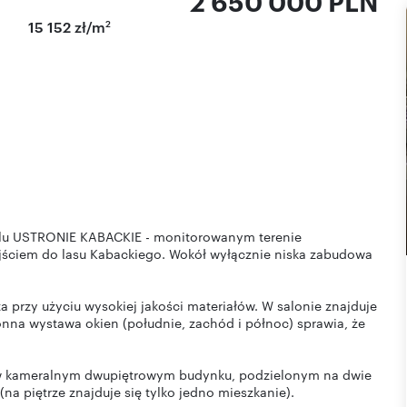
2 650 000 PLN
2
15 152 zł/m
lu USTRONIE KABACKIE - monitorowanym terenie
jściem do lasu Kabackiego. Wokół wyłącznie niska zabudowa
 przy użyciu wysokiej jakości materiałów. W salonie znajduje
tronna wystawa okien (południe, zachód i północ) sprawia, że
) w kameralnym dwupiętrowym budynku, podzielonym na dwie
na piętrze znajduje się tylko jedno mieszkanie).