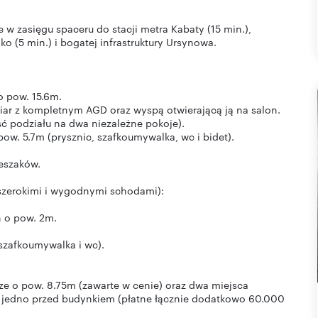
 zasięgu spaceru do stacji metra Kabaty (15 min.),
ko (5 min.) i bogatej infrastruktury Ursynowa.
o pow. 15.6m.
r z kompletnym AGD oraz wyspą otwierającą ją na salon.
ść podziału na dwa niezależne pokoje).
pow. 5.7m (prysznic, szafkoumywalka, wc i bidet).
ieszaków.
szerokimi i wygodnymi schodami):
n o pow. 2m.
 szafkoumywalka i wc).
E
e o pow. 8.75m (zawarte w cenie) oraz dwa miejsca
z jedno przed budynkiem (płatne łącznie dodatkowo 60.000