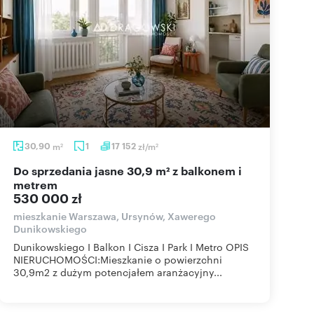
30,90
m
1
17 152
zł/m
2
2
Do sprzedania jasne 30,9 m² z balkonem i
metrem
530 000 zł
mieszkanie Warszawa, Ursynów, Xawerego
Dunikowskiego
Dunikowskiego I Balkon I Cisza I Park I Metro OPIS
NIERUCHOMOŚCI:Mieszkanie o powierzchni
30,9m2 z dużym potencjałem aranżacyjny...