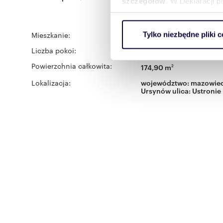
szczegółów
. W Deklaracji 
Wykorzystujemy pliki cookie 
Mieszkanie:
na sprzedaż
Tylko niezbędne pliki c
ruch w naszej witrynie. Inf
reklamowym i analitycznym. 
Liczba pokoi:
6
uzyskanymi podczas korzysta
Powierzchnia całkowita:
174,90 m
2
Lokalizacja:
województwo:
mazowiec
Ursynów
ulica:
Ustronie