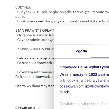
BUDYNEK
Budynek (2011 rok, cegła, osiedle zamknięte i monito
patio.
Spokojne sąsiedztwo, czysta i przestronna klatka scho
STAN PRAWNY i OPŁATY EKSPLOATACYJNE
Odrębna własność lokalu, własność gruntu pod budynki
Czynsz administracyjny 1682.32 PLN (zawiera zaliczki 
ZAPRASZAM NA PREZENTACJĘ NIERUCHOMOŚCI!
Zgoda
Pełna galeria zdjęć nieruchomości na stronie www dasz
Pośrednik odpowiedzialny: Marcin Daszkiewicz 504-217
Odpowiedzialne wykorzysta
Powyższa informacja nie stanowi oferty w rozumieniu
Wraz z
naszymi 1022 partn
Pośrednik odpowiedzialny zawodowo za wykonanie umowy
pliki cookie, w celu wyświet
Oferta wysłana z systemu Galactica Virgo
oczekiwaniom użytkowników i
to robi.
Dowiedz się więcej odnośnie
Rozwiń opis