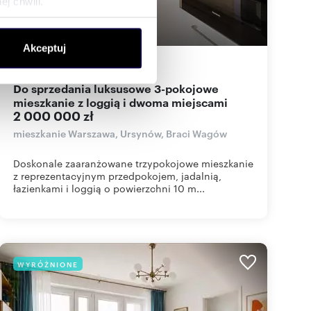
j chwili.
ołecznościowe i analizować
Akceptuj
artnerom społecznościowym,
80
m
3
25 000
zł/m
2
2
anymi od Ciebie lub
Do sprzedania luksusowe 3-pokojowe
mieszkanie z loggią i dwoma miejscami
2 000 000 zł
mieszkanie Warszawa, Ursynów, Braci Wagów
Doskonale zaaranżowane trzypokojowe mieszkanie
z reprezentacyjnym przedpokojem, jadalnią,
łazienkami i loggią o powierzchni 10 m...
WYRÓŻNIONE