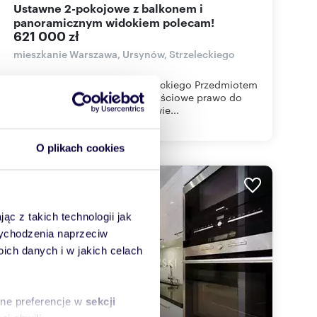
Ustawne 2-pokojowe z balkonem i
panoramicznym widokiem polecam!
621 000 zł
mieszkanie Warszawa, Ursynów, Strzeleckiego
Warszawa, Ursynów, ul. Strzeleckiego Przedmiotem
oferty jest spółdzielcze własnościowe prawo do
lokalu mieszkalnego z księgą wie...
O plikach cookies
WYRÓŻNIONE
ąc z takich technologii jak
 wychodzenia naprzeciw
ch danych i w jakich celach
sne preferencje w
sekcji