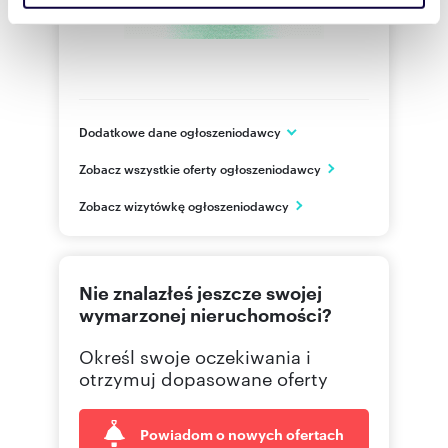
społecznościowym, reklamowym i analitycznym.
Partnerzy mogą połączyć te informacje z innymi danymi
otrzymanymi od Ciebie lub uzyskanymi podczas
korzystania z ich usług.
Dodatkowe dane ogłoszeniodawcy
ul. Marszałkowska 85 (lok. 102)
Zobacz wszystkie oferty ogłoszeniodawcy
Warszawa
mazowieckie
PL
Zobacz wizytówkę ogłoszeniodawcy
601 36
Pokaż telefon
Nie znalazłeś jeszcze swojej
22 627
Pokaż telefon
wymarzonej nieruchomości?
Określ swoje oczekiwania i
otrzymuj dopasowane oferty
Powiadom o nowych ofertach