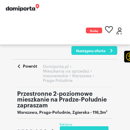
Dodaj
ogłoszenie
Następna oferta
Powrót
›
Domiporta.pl
›
Mieszkania na sprzedaż
›
›
mazowieckie
Warszawa
Praga-Południe
Przestronne 2-poziomowe
mieszkanie na Pradze-Południe
zapraszam
Warszawa
,
Praga-Południe
,
Zgierska
- 116,2m
2
Reklama