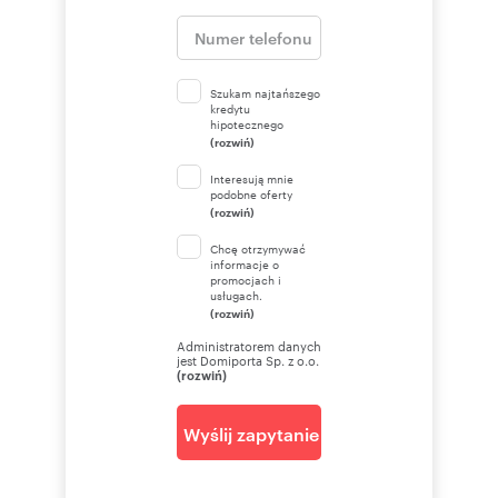
Szukam najtańszego
kredytu
hipotecznego
(rozwiń)
Interesują mnie
podobne oferty
(rozwiń)
Chcę otrzymywać
informacje o
promocjach i
usługach.
(rozwiń)
Administratorem danych
jest Domiporta Sp. z o.o.
(rozwiń)
Wyślij zapytanie