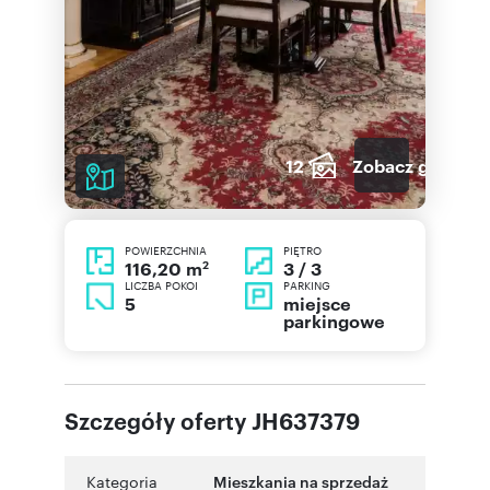
12
Zobacz galerię
POWIERZCHNIA
PIĘTRO
2
3 / 3
116,20 m
LICZBA POKOI
PARKING
5
miejsce
parkingowe
Szczegóły oferty JH637379
Kategoria
Mieszkania na sprzedaż