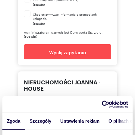
(rozwiń)
Chcę otrzymywać informacje o promocjach i
usługach.
(rozwiń)
Administratorem danych jest Domiporta Sp. z o.o.
(rozwiń)
Wyślij zapytanie
NIERUCHOMOŚCI JOANNA -
HOUSE
601 36
Pokaż telefon
Zgoda
Szczegóły
Ustawienia reklam
O plikach c
22 627
Pokaż telefon