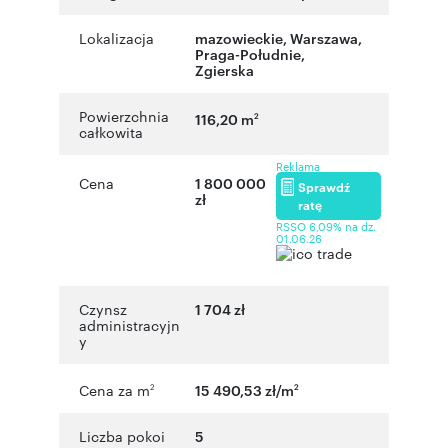
Lokalizacja
mazowieckie
,
Warszawa
,
Praga-Południe
,
Zgierska
Powierzchnia
116,20 m
2
całkowita
Reklama
Cena
1 800 000
Sprawdź
zł
ratę
RSSO 6,09% na dz.
01.06.26
Czynsz
1 704 zł
administracyjn
y
Cena za m
15 490,53 zł/m
2
2
Liczba pokoi
5