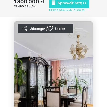
1 800 000
zł
Sprawdź ratę >>
15 490,53 zł/m
2
RRSO 6,09% na dz. 01.06.26
Udostępnij
Zapisz