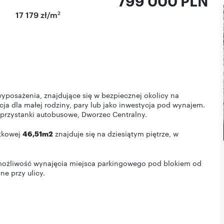
799 000 PLN
2
17 179 zł/m
posażenia, znajdujące się w bezpiecznej okolicy na
cja dla małej rodziny, pary lub jako inwestycja pod wynajem.
przystanki autobusowe, Dworzec Centralny.
ytkowej
46,51m2
znajduje się na dziesiątym piętrze, w
 możliwość wynajęcia miejsca parkingowego pod blokiem od
e przy ulicy.