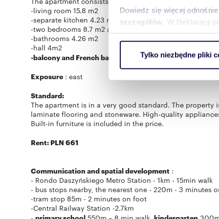
The apartment consists of:
-living room 15.8 m2
Dowiedz się więcej odnośnie
-separate kitchen 4.23 m2
szczegółów
. W Deklaracji 
-two bedrooms 8.7 m2 and 9.5 m2
-bathrooms 4.26 m2
Wykorzystujemy pliki cookie 
-hall 4m2
Tylko niezbędne pliki c
-balcony and French balcony
ruch w naszej witrynie. Inf
reklamowym i analitycznym. 
Exposure
: east
uzyskanymi podczas korzysta
Standard:
The apartment is in a very good standard. The property is
laminate flooring and stoneware. High-quality appliances
Built-in furniture is included in the price.
Rent: PLN 661
Communication and spatial development
:
- Rondo Daszyńskiego Metro Station - 1km - 15min walk
- bus stops nearby, the nearest one - 220m - 3 minutes o
-tram stop 85m - 2 minutes on foot
-Central Railway Station -2.7km
-
primary school
550m – 8 min walk,
kindergarten
300m 