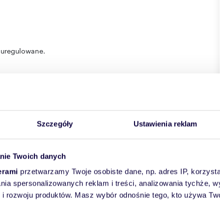
 uregulowane.
 safe neighborhood in Warsaw's Wola district, on Okopowa
Szczegóły
Ustawienia reklam
or as a rental investment. The property is well-connected to the
6.51 m2
is located on the tenth floor in a twelve-story building
nie Twoich danych
erami
przetwarzamy Twoje osobiste dane, np. adres IP, korzystaj
 to rent a parking space under the building from the
lania spersonalizowanych reklam i treści, analizowania tychże,
available on the street.
 rozwoju produktów. Masz wybór odnośnie tego, kto używa Twoi