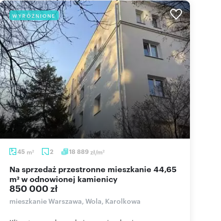
WYRÓŻNIONE
45
m
2
18 889
zł/m
2
2
Na sprzedaż przestronne mieszkanie 44,65
m² w odnowionej kamienicy
850 000 zł
mieszkanie Warszawa, Wola, Karolkowa