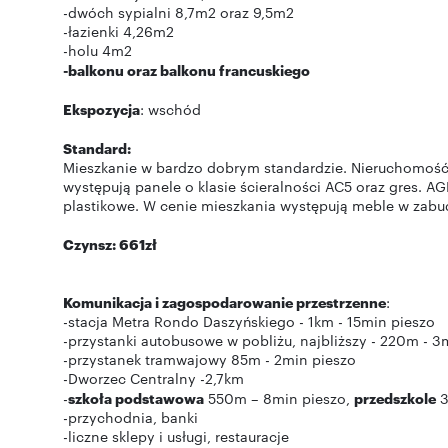
-dwóch sypialni 8,7m2 oraz 9,5m2
-łazienki 4,26m2
-holu 4m2
-balkonu oraz balkonu francuskiego
Ekspozycja
: wschód
Standard:
Mieszkanie w bardzo dobrym standardzie. Nieruchomość 
występują panele o klasie ścieralności AC5 oraz gres. A
plastikowe. W cenie mieszkania występują meble w zabud
Czynsz: 661zł
Komunikacja i zagospodarowanie przestrzenne
:
-stacja Metra Rondo Daszyńskiego - 1km - 15min pieszo
-przystanki autobusowe w pobliżu, najbliższy - 220m - 3
-przystanek tramwajowy 85m - 2min pieszo
-Dworzec Centralny -2,7km
-
szkoła podstawowa
550m – 8min pieszo,
przedszkole
3
-przychodnia, banki
-liczne sklepy i usługi, restauracje