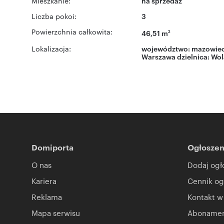
Mieszkanie:
na sprzedaż
Liczba pokoi:
3
Powierzchnia całkowita:
46,51 m
2
Lokalizacja:
województwo:
mazowiec
Warszawa
dzielnica:
Wol
Domiporta
Ogłoszen
O nas
Dodaj ogł
Kariera
Cennik og
Reklama
Kontakt w
Mapa serwisu
Abonament