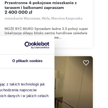
Przestronne 4-pokojowe mieszkanie z
tarasem i balkonami zapraszam
2 400 000 zł
mieszkanie Warszawa, Wola, Marcina Kasprzaka
MOŻE BYĆ BIURO Sprzedam ładne 3.5 pokoji super
lokalizacja sklepy blisko centra handlowe zaledwie
dwa przystanki centrum Warszaw...
O plikach cookies
WYRÓŻNIONE
ąc z takich technologii jak
 wychodzenia naprzeciw
ch danych i w jakich celach