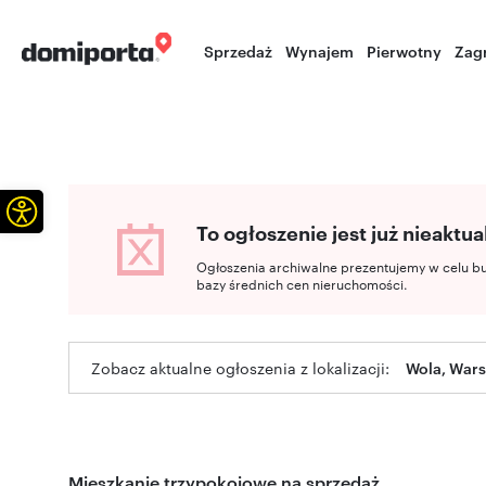
Sprzedaż
Wynajem
Pierwotny
Zag
Otwórz pasek narzędzi
To ogłoszenie jest już nieaktua
Ogłoszenia archiwalne prezentujemy w celu b
bazy średnich cen nieruchomości.
Zobacz aktualne ogłoszenia z lokalizacji:
Wola, War
Mieszkanie trzypokojowe na sprzedaż