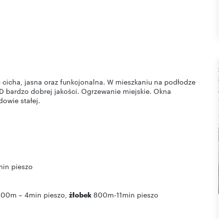
cicha, jasna oraz funkcjonalna. W mieszkaniu na podłodze
GD bardzo dobrej jakości. Ogrzewanie miejskie. Okna
owie stałej.
min pieszo
00m – 4min pieszo,
żłobek
800m-11min pieszo