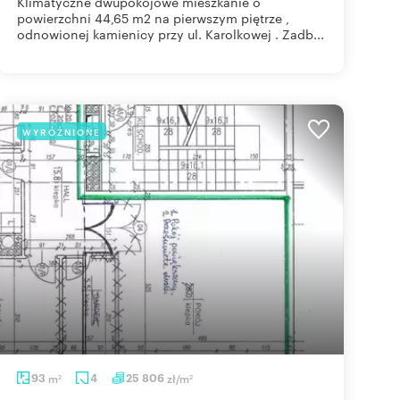
Klimatyczne dwupokojowe mieszkanie o
powierzchni 44,65 m2 na pierwszym piętrze ,
odnowionej kamienicy przy ul. Karolkowej . Zadb...
WYRÓŻNIONE
93
m
4
25 806
zł/m
2
2