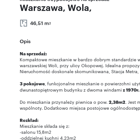
Warszawa, Wola,
46,51 m
2
Opis
Na sprzedaż:
Kompaktowe mieszkanie w bardzo dobrym standardzie wy
warszawskiej Woli, przy ulicy Okopowej. Idealna propozy
Nieruchomość doskonale skomunikowana, Stacja Metra, 
3 pokojowe
, funkcjonalne mieszkanie o powierzchni uż
dwunastopiętrowym budynku z dwoma windami
z 1970r.
Do mieszkania przynależy piwnica o pow.
2,38m2
. Jest
wspólnoty. Dodatkowo miejsca postojowe ogólnodostępn
Rozkład:
Mieszkanie składa się z:
-salonu 15,8m2
-oddzielnej kuchni 4,23m2