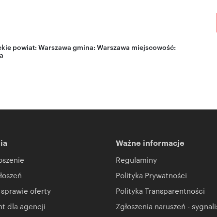
kie
powiat:
Warszawa
gmina:
Warszawa
miejscowość:
a
ia
Ważne informacje
oszenie
Regulaminy
łoszeń
Polityka Prywatności
 sprawie oferty
Polityka Transparentności
 dla agencji
Zgłoszenia naruszeń - sygnali