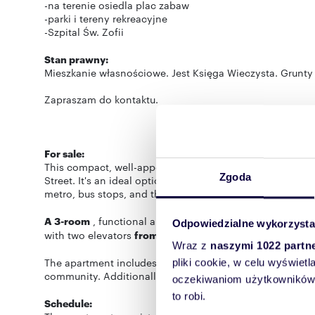
-na terenie osiedla plac zabaw
-parki i tereny rekreacyjne
-Szpital Św. Zofii
Stan prawny:
Mieszkanie własnościowe. Jest Księga Wieczysta. Grunty
Zapraszam do kontaktu.
For sale:
This compact, well-appointed apartment is located in a
Zgoda
Street. It's an ideal option for a small family, a couple, 
metro, bus stops, and the Central Station.
A 3-room
, functional apartment with a usable area
of 4
Odpowiedzialne wykorzysta
with two elevators
from 1970.
Wraz z
naszymi 1022 partn
The apartment includes a
2.38m²
basement. It's possible
pliki cookie, w celu wyświet
community. Additionally, there are public parking spaces 
oczekiwaniom użytkowników i
to robi.
Schedule: