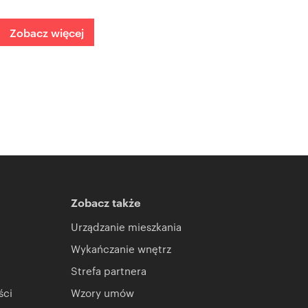
Zobacz więcej
Zobacz także
Urządzanie mieszkania
Wykańczanie wnętrz
Strefa partnera
ści
Wzory umów