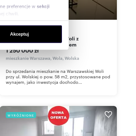
sne preferencje w
sekcji
j chwili.
58
m
5
21 552
zł/m
ołecznościowe i analizować
2
2
Akceptuj
artnerom społecznościowym,
Inwestycyjne 5 pokoi na Woli z
anymi od Ciebie lub
nowoczesnym wyposażeniem
1 250 000 zł
mieszkanie Warszawa, Wola, Wolska
Do sprzedania mieszkanie na Warszawskiej Woli
przy ul. Wolskiej o pow. 58 m2, przystosowane pod
wynajem, jako inwestycja dochodo...
WYRÓŻNIONE