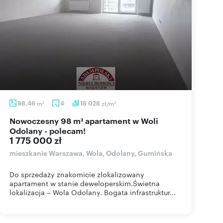
98,46
m
4
18 028
zł/m
2
2
Nowoczesny 98 m² apartament w Woli
Odolany - polecam!
1 775 000 zł
mieszkanie Warszawa, Wola, Odolany, Gumińska
Do sprzedaży znakomicie zlokalizowany
apartament w stanie deweloperskim.Świetna
lokalizacja – Wola Odolany. Bogata infrastruktur...