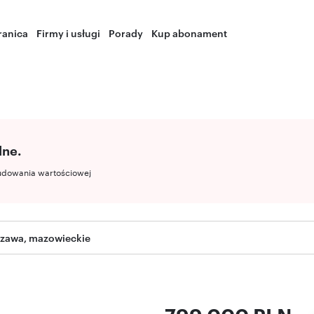
ranica
Firmy i usługi
Porady
Kup abonament
lne.
udowania wartościowej
szawa, mazowieckie