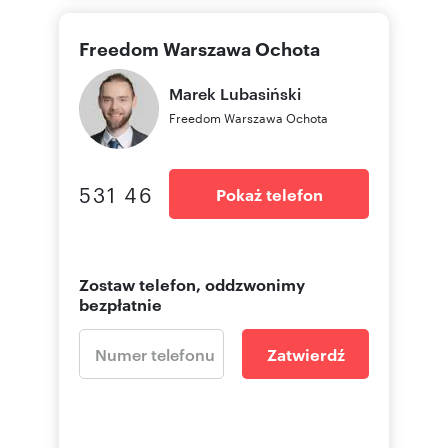
odpowiedzialności cywilnej oraz karnej.
Ponadto niniejsze materiały stanowią tajemnicę
Freedom Warszawa Ochota
przedsiębiorstwa Freedom Franchise Sp. z o.o.
lub podmiotów współpracujących w rozumieniu
Marek
Lubasiński
ustawy z dnia 16 kwietnia 1993 r. o zwalczaniu
nieuczciwej konkurencji (Dz. U. z 2003 r., Nr 153,
Freedom Warszawa Ochota
poz. 1503 z późn. zm.). Niniejsze ogłoszenie nie
stanowi oferty w rozumieniu Kodeksu
Cywilnego, lecz ma charakter informacyjny."
531 46
Pokaż telefon
Oferta wysłana z programu dla biur
nieruchomości ASARI CRM (asaricrm.com)
Zostaw telefon, oddzwonimy
bezpłatnie
Numer oferty: 41968/3685/OMS
Zatwierdź