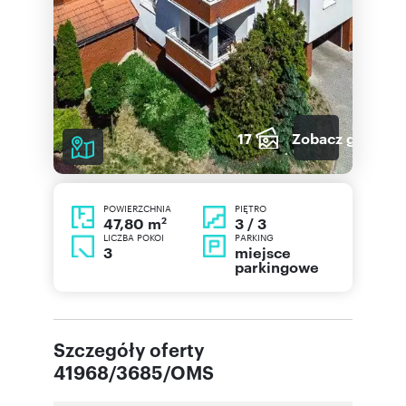
17
Zobacz galerię
POWIERZCHNIA
PIĘTRO
2
3 / 3
47,80 m
LICZBA POKOI
PARKING
3
miejsce
parkingowe
Szczegóły oferty
41968/3685/OMS