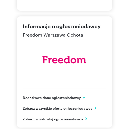
Informacje o ogłoszeniodawcy
Freedom Warszawa Ochota
Dodatkowe dane ogłoszeniodawcy
Al. Jerozolimskie 101/6
Zobacz wszystkie oferty ogłoszeniodawcy
Warszawa
mazowieckie
PL
Zobacz wizytówkę ogłoszeniodawcy