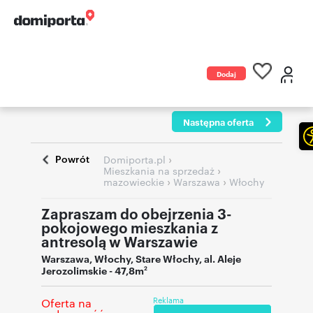
Dodaj
ogłoszenie
Następna oferta
Powrót
›
Domiporta.pl
›
Mieszkania na sprzedaż
›
›
mazowieckie
Warszawa
Włochy
Zapraszam do obejrzenia 3-
pokojowego mieszkania z
antresolą w Warszawie
Warszawa
,
Włochy
,
Stare Włochy
,
al. Aleje
Jerozolimskie
- 47,8m
2
Reklama
Oferta na