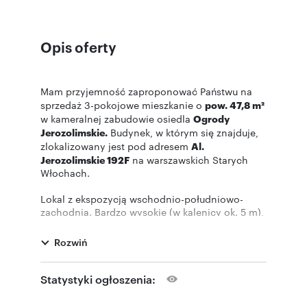
Opis oferty
Mam przyjemność zaproponować Państwu na
sprzedaż 3-pokojowe mieszkanie o
pow. 47,8 m²
w kameralnej zabudowie osiedla
Ogrody
Jerozolimskie.
Budynek, w którym się znajduje,
zlokalizowany jest pod adresem
Al.
Jerozolimskie 192F
na warszawskich Starych
Włochach.
Lokal z ekspozycją wschodnio-południowo-
zachodnią. Bardzo wysokie (w kalenicy ok. 5 m),
doskonale doświetlone dzięki oknom
połaciowym. Z salonu wydzielona została
Rozwiń
przestrzeń sypialniana. Aneks kuchenny przybrał
dzięki temu postać otwartej kuchni z praktyczną
wyspą. Osobny pokój może również pełnić rolę
Statystyki ogłoszenia:
gabinetu. Na całej długości salonu znajdują się
wysokie szafy. Nad łazienką znalazło się miejsce