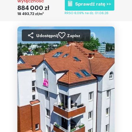
wyłączność
Sprawdź ratę >>
884 000
zł
RRSO 6,09% na dz. 01.06.26
18 493,72 zł/m
2
Udostępnij
Zapisz