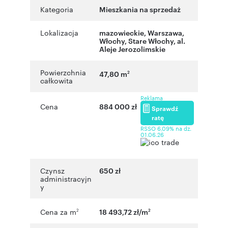
Kategoria
Mieszkania na sprzedaż
Lokalizacja
mazowieckie
,
Warszawa
,
Włochy
,
Stare Włochy
,
al.
Aleje Jerozolimskie
Powierzchnia
47,80 m
2
całkowita
Reklama
Cena
884 000 zł
Sprawdź
ratę
RSSO 6,09% na dz.
01.06.26
Czynsz
650 zł
administracyjn
y
Cena za m
18 493,72 zł/m
2
2