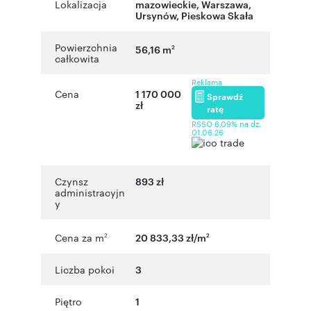
Lokalizacja
mazowieckie
,
Warszawa
,
Ursynów
,
Pieskowa Skała
Powierzchnia
56,16 m
2
całkowita
Reklama
Cena
1 170 000
Sprawdź
zł
ratę
RSSO 6,09% na dz.
01.06.26
Czynsz
893 zł
administracyjn
y
Cena za m
20 833,33 zł/m
2
2
Liczba pokoi
3
Piętro
1