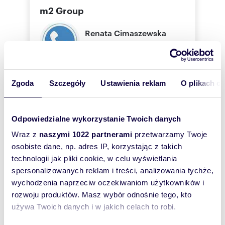
jednocześnie chcących cieszyć się urokami
m2 Group
miasta.
Doskonała propozycja dla rodziny z dzieckiem.
Renata
Cimaszewska
Idealne dla singla lub pary, potrzebującej
pomieszczenia do pracy w trybie "home ofice".
m2 Group
Mieszkanie doskonałe również jako inwestycja
kapitału. ze względu na niepowtarzalną
lokalizację. Mieszkanie nigdy nie straci na
790 74
wartości.
Pokaż telefon
Zgoda
Szczegóły
Ustawienia reklam
O plikach c
DLA KONKRETNYCH KLIENTÓW WŁAŚCICIEL
PRZEWIDZIAŁ MOŻLIWOŚĆ KOREKTY CENY ;)
Odpowiedzialne wykorzystanie Twoich danych
Zostaw telefon, oddzwonimy
Serdecznie polecam i zachęcam do obejrzenia
Wraz z
naszymi 1022 partnerami
przetwarzamy Twoje
bezpłatnie
nieruchomości.
osobiste dane, np. adres IP, korzystając z takich
technologii jak pliki cookie, w celu wyświetlania
Zatwierdź
spersonalizowanych reklam i treści, analizowania tychże,
Oferta wysłana z programu dla biur
wychodzenia naprzeciw oczekiwaniom użytkowników i
nieruchomości ASARI CRM (asaricrm.com)
rozwoju produktów. Masz wybór odnośnie tego, kto
używa Twoich danych i w jakich celach to robi.
Numer oferty: 924/3773/OMS