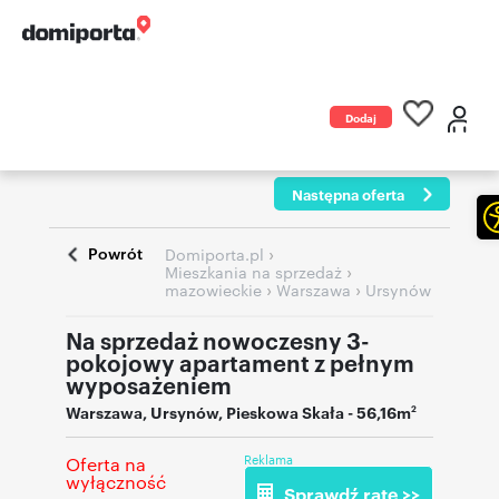
Dodaj
ogłoszenie
Następna oferta
Powrót
›
Domiporta.pl
›
Mieszkania na sprzedaż
›
›
mazowieckie
Warszawa
Ursynów
Na sprzedaż nowoczesny 3-
pokojowy apartament z pełnym
wyposażeniem
Warszawa
,
Ursynów
,
Pieskowa Skała
- 56,16m
2
Reklama
Oferta na
wyłączność
Sprawdź ratę >>