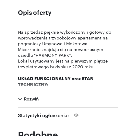
Opis oferty
Na sprzedaż pięknie wykończony i gotowy do
wprowadzenia trzypokojowy apartament na
pograniczy Ursynowa i Mokotowa.
Mieszkanie znajduje się na nowoczesnym
osiedlu "HARMONY PARK".
Lokal usytuowany jest na pierwszym piętrze
trzypiętrowego budynku z 2020 roku.
UKŁAD FUNKCJONALNY oraz STAN
TECHNICZNY:
Apartament w idealnym stanie technicznym –
gotowy do wprowadzenia bez dodatkowych,
Rozwiń
znaczących nakładów finansowych. Jedynie do
niewielkiego opcjonalnego odświeżenia.
Zaprojektowane przez architekta wnętrz.
Statystyki ogłoszenia:
Klimatycznie i przepięknie wykończony w
nietuzinkowym stylu. W apartamencie królują
biel, naturalne odcienie drewna, przełamane
Podobne