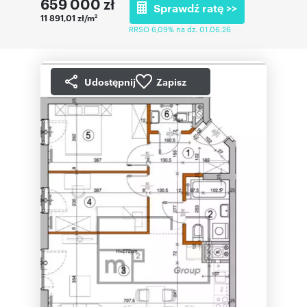
659 000
zł
Sprawdź ratę >>
11 891,01 zł/m
2
RRSO 6,09% na dz. 01.06.26
Udostępnij
Zapisz