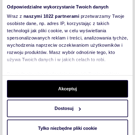
Odpowiedzialne wykorzystanie Twoich danych
Zostaw telefon, oddzwonimy
Wraz z
naszymi 1022 partnerami
przetwarzamy Twoje
bezpłatnie
osobiste dane, np. adres IP, korzystając z takich
technologii jak pliki cookie, w celu wyświetlania
Zatwierdź
spersonalizowanych reklam i treści, analizowania tychże,
wychodzenia naprzeciw oczekiwaniom użytkowników i
rozwoju produktów. Masz wybór odnośnie tego, kto
używa Twoich danych i w jakich celach to robi.
Dowiedz się więcej odnośnie tego, jak Twoje osobiste
dane są przetwarzane oraz ustaw własne preferencje w
sekcji szczegółów
. W Deklaracji plików cookie możesz
Akceptuj
Informacje o ogłoszeniodawcy
zmienić lub wycofać swoją zgodę w dowolnej chwili.
m2 Group
5
/
5
Dostosuj
Wykorzystujemy pliki cookie do spersonalizowania treści
i reklam, aby oferować funkcje społecznościowe i
analizować ruch w naszej witrynie. Informacje o tym, jak
Tylko niezbędne pliki cookie
korzystasz z naszej witryny, udostępniamy partnerom