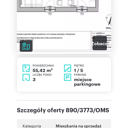
4
Zobacz galerię
POWIERZCHNIA
PIĘTRO
2
1 / 5
55,42 m
LICZBA POKOI
PARKING
3
miejsce
parkingowe
Szczegóły oferty 890/3773/OMS
Kategoria
Mieszkania na sprzedaż