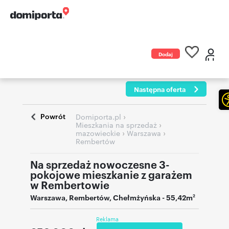
Dodaj
ogłoszenie
Następna oferta
Powrót
›
Domiporta.pl
›
Mieszkania na sprzedaż
›
›
mazowieckie
Warszawa
Rembertów
Na sprzedaż nowoczesne 3-
pokojowe mieszkanie z garażem
w Rembertowie
Warszawa
,
Rembertów
,
Chełmżyńska
- 55,42m
2
Reklama