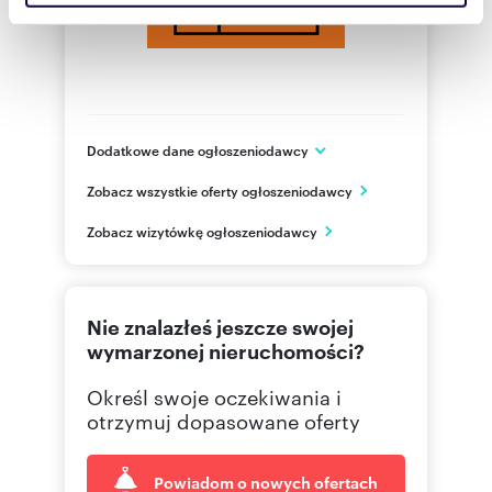
społecznościowym, reklamowym i analitycznym.
Partnerzy mogą połączyć te informacje z innymi danymi
otrzymanymi od Ciebie lub uzyskanymi podczas
korzystania z ich usług.
Dodatkowe dane ogłoszeniodawcy
ul. Gałczyńskiego 4
Zobacz wszystkie oferty ogłoszeniodawcy
Warszawa
mazowieckie
PL
Zobacz wizytówkę ogłoszeniodawcy
500 80
Pokaż telefon
Nie znalazłeś jeszcze swojej
wymarzonej nieruchomości?
Określ swoje oczekiwania i
otrzymuj dopasowane oferty
Powiadom o nowych ofertach