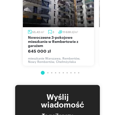
m
m
zł/m
m
55,42
3
11 638
55
2
2
2
Nowoczesne 3-pokojowe
Nowoczesne 2-pokojowe
mieszkanie w Rembertowie z
miesz
garażem
pole
645 000 zł
650 
ów,
mieszkanie Warszawa, Rembertów,
mieszk
Nowy Rembertów, Chełmżyńska
Nowy R
Wyślij
wiadomość