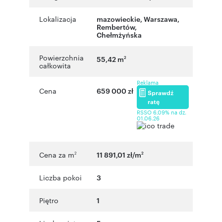
Lokalizacja
mazowieckie
,
Warszawa
,
Rembertów
,
Chełmżyńska
Powierzchnia
55,42 m
2
całkowita
Reklama
Cena
659 000 zł
Sprawdź
ratę
RSSO 6,09% na dz.
01.06.26
Cena za m
11 891,01 zł/m
2
2
Liczba pokoi
3
Piętro
1