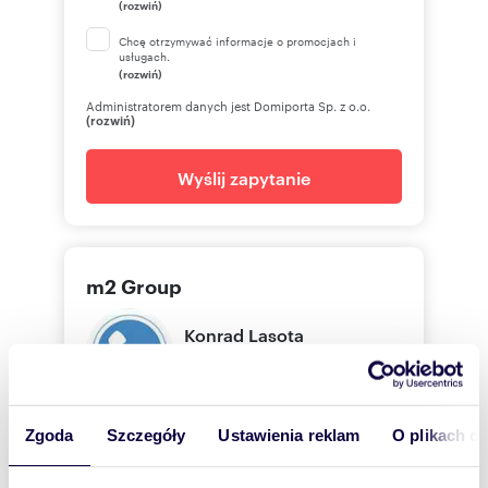
(rozwiń)
Chcę otrzymywać informacje o promocjach i
usługach.
(rozwiń)
Administratorem danych jest Domiporta Sp. z o.o.
(rozwiń)
Wyślij zapytanie
m2 Group
Konrad
Lasota
m2 Group
Zgoda
Szczegóły
Ustawienia reklam
O plikach c
506 07
Pokaż telefon