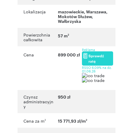
Lokalizacja
mazowieckie
,
Warszawa
,
Mokotów Służew
,
Wałbrzyska
Powierzchnia
57 m
2
całkowita
Reklama
Cena
899 000 zł
Sprawdź
ratę
RSSO 6,09% na dz.
01.06.26
Czynsz
950 zł
administracyjn
y
Cena za m
15 771,93 zł/m
2
2