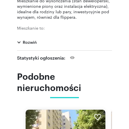
Mieszkanie do wykończenia (stan deweloperski,
wymienione piony oraz instalacja elektryczna),
idealne dla rodziny lub pary, inwestycyjnie pod
wynajem, również dla flippera.
Mieszkanie to:
* salon z aneksem kuchennym i wyjściem na
balkon;
Rozwiń
* sypialnia;
* sypialnia;
* łazienka;
Statystyki ogłoszenia:
* balkon.
Dodatkowo piwnica. Parkowanie przy ulicy.
Podobne
Wysokość sufitów 2,55 m. Nowe okna.
nieruchomości
Czynsz administracyjny 950 zł.
Zadbany budynek, są 2 windy, odnowione klatki
schodowe.
Świetna lokalizacja, blisko liczne sklepy i punkty
usługowe. Znakomity punkt komunikacyjny,