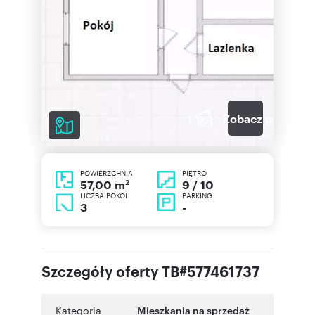
1
Zobacz galerię
POWIERZCHNIA
PIĘTRO
2
9 / 10
57,00 m
LICZBA POKOI
PARKING
3
-
Szczegóły oferty TB#577461737
Kategoria
Mieszkania na sprzedaż