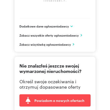
Dodatkowe dane ogłoszeniodawcy
Solidarności 117/510
Zobacz wszystkie oferty ogłoszeniodawcy
Warszawa
mazowieckie
PL
Zobacz wizytówkę ogłoszeniodawcy
732994
Pokaż telefon
Nie znalazłeś jeszcze swojej
wymarzonej nieruchomości?
Określ swoje oczekiwania i
otrzymuj dopasowane oferty
Powiadom o nowych ofertach