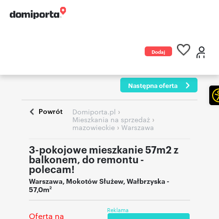
Dodaj
ogłoszenie
Następna oferta
Powrót
›
Domiporta.pl
›
Mieszkania na sprzedaż
›
mazowieckie
Warszawa
3-pokojowe mieszkanie 57m2 z
balkonem, do remontu -
polecam!
Warszawa
,
Mokotów Służew
,
Wałbrzyska
-
57,0m
2
Reklama
Oferta na