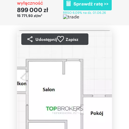
wyłączność
Sprawdź ratę >>
899 000
zł
RRSO 6,09% na dz. 01.06.26
15 771,93 zł/m
2
Udostępnij
Zapisz