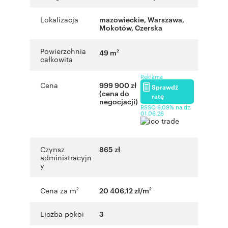
Lokalizacja
mazowieckie
,
Warszawa
,
Mokotów
,
Czerska
Powierzchnia
49 m
2
całkowita
Reklama
Cena
999 900 zł
Sprawdź
(cena do
ratę
negocjacji)
RSSO 6,09% na dz.
01.06.26
Czynsz
865 zł
administracyjn
y
Cena za m
20 406,12 zł/m
2
2
Liczba pokoi
3