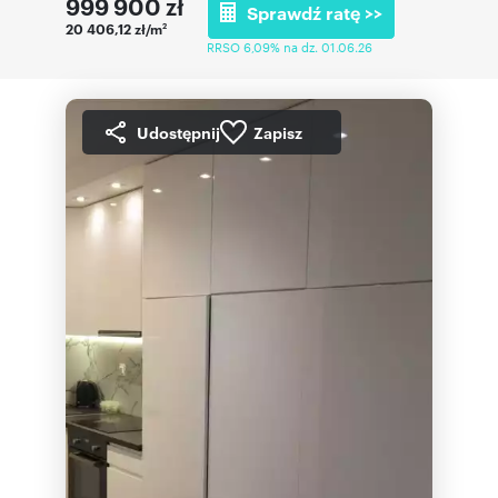
999 900
zł
Sprawdź ratę >>
20 406,12 zł/m
2
RRSO 6,09% na dz. 01.06.26
Udostępnij
Zapisz