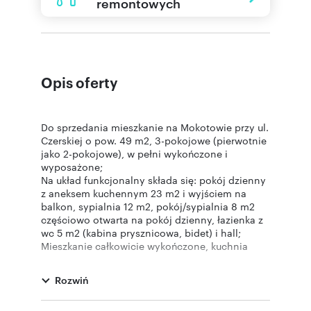
remontowych
Opis oferty
Do sprzedania mieszkanie na Mokotowie przy ul.
Czerskiej o pow. 49 m2, 3-pokojowe (pierwotnie
jako 2-pokojowe), w pełni wykończone i
wyposażone;
Na układ funkcjonalny składa się: pokój dzienny
z aneksem kuchennym 23 m2 i wyjściem na
balkon, sypialnia 12 m2, pokój/sypialnia 8 m2
częściowo otwarta na pokój dzienny, łazienka z
wc 5 m2 (kabina prysznicowa, bidet) i hall;
Mieszkanie całkowicie wykończone, kuchnia
zabudowana z pełnym AGD (piekarnik + płyta
elektryczna, lodówka, zmywarka, pralka), duża
Rozwiń
szafa wnękowa w sypialni, pokoje w pełni
umeblowane z RTV (2 telewizory).