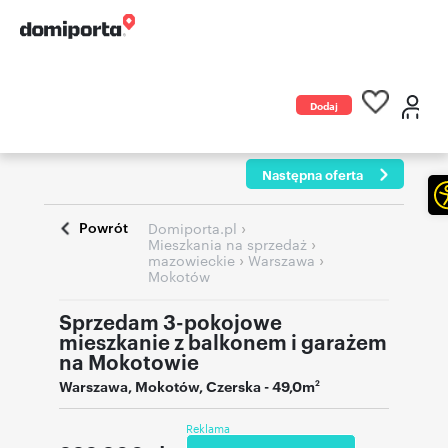
Dodaj
ogłoszenie
Następna oferta
Powrót
›
Domiporta.pl
›
Mieszkania na sprzedaż
›
›
mazowieckie
Warszawa
Mokotów
Sprzedam 3-pokojowe
mieszkanie z balkonem i garażem
na Mokotowie
Warszawa
,
Mokotów
,
Czerska
- 49,0m
2
Reklama