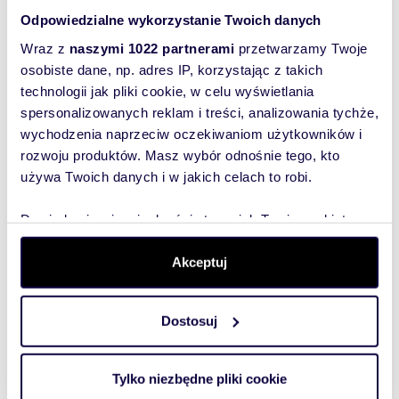
doświadczenie na rynku nieruchomości.
pięknym widokiem na Mokotowie
wysok
Odpowiedzialne wykorzystanie Twoich danych
Gwarantujemy sprawne i bezpieczne
1 149 000 zł
1 075
przeprowadzenie transakcji, pełną obsługę
Wraz z
naszymi 1022 partnerami
przetwarzamy Twoje
 Stary
mieszkanie Warszawa, Mokotów,
mieszk
prawno-organizacyjną oraz atrakcyjne warunki
Puławska
Cybern
osobiste dane, np. adres IP, korzystając z takich
pośrednictwa.
technologii jak pliki cookie, w celu wyświetlania
spersonalizowanych reklam i treści, analizowania tychże,
wychodzenia naprzeciw oczekiwaniom użytkowników i
Numer oferty: 7821
rozwoju produktów. Masz wybór odnośnie tego, kto
używa Twoich danych i w jakich celach to robi.
Wyślij
wiadomość
Dowiedz się więcej odnośnie tego, jak Twoje osobiste
dane są przetwarzane oraz ustaw własne preferencje w
To najlepszy
sekcji szczegółów
. W Deklaracji plików cookie możesz
Akceptuj
sposób, aby
zmienić lub wycofać swoją zgodę w dowolnej chwili.
właściciel
oferty
Dostosuj
Wykorzystujemy pliki cookie do spersonalizowania treści
szybko się z
i reklam, aby oferować funkcje społecznościowe i
Tobą
analizować ruch w naszej witrynie. Informacje o tym, jak
Tylko niezbędne pliki cookie
skontaktował!
korzystasz z naszej witryny, udostępniamy partnerom