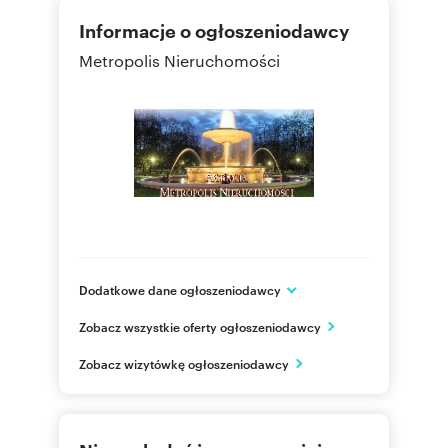
Informacje o ogłoszeniodawcy
Metropolis Nieruchomości
Dodatkowe dane ogłoszeniodawcy
Gajowa 34D
Zobacz wszystkie oferty ogłoszeniodawcy
Ząbki
mazowieckie
PL
Zobacz wizytówkę ogłoszeniodawcy
601898
Pokaż telefon