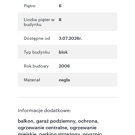
Piętro
6
Liczba pięter w
8
budynku
Dostępne od
3.07.2026r.
Typ budynku
blok
Rok budowy
2006
Materiał
cegła
Informacje dodatkowe:
balkon, garaż podziemny, ochrona,
ogrzewanie centralne, ogrzewanie
miejskie, parking strzeżony, prysznic,