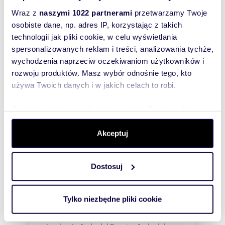
Wraz z
naszymi 1022 partnerami
przetwarzamy Twoje
osobiste dane, np. adres IP, korzystając z takich
WYRÓŻNIONE
technologii jak pliki cookie, w celu wyświetlania
spersonalizowanych reklam i treści, analizowania tychże,
wychodzenia naprzeciw oczekiwaniom użytkowników i
rozwoju produktów. Masz wybór odnośnie tego, kto
używa Twoich danych i w jakich celach to robi.
Dowiedz się więcej odnośnie tego, jak Twoje osobiste
dane są przetwarzane oraz ustaw własne preferencje w
sekcji szczegółów
. W Deklaracji plików cookie możesz
Akceptuj
zmienić lub wycofać swoją zgodę w dowolnej chwili.
Dostosuj
Wykorzystujemy pliki cookie do spersonalizowania treści
m
zł/m
65
2
30 808
2
2
i reklam, aby oferować funkcje społecznościowe i
Nowoczesne 42 m² mieszkanie z bonusem
analizować ruch w naszej witrynie. Informacje o tym, jak
Tylko niezbędne pliki cookie
3000 € w Guardamar polecam
korzystasz z naszej witryny, udostępniamy partnerom
2 002 500 zł
społecznościowym, reklamowym i analitycznym.