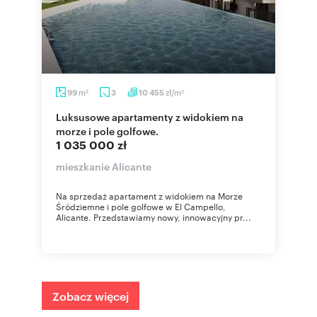
m
zł/m
99
3
10 455
2
2
Luksusowe apartamenty z widokiem na
morze i pole golfowe.
1 035 000 zł
mieszkanie Alicante
Na sprzedaż apartament z widokiem na Morze
Śródziemne i pole golfowe w El Campello,
Alicante. Przedstawiamy nowy, innowacyjny pr...
Zobacz więcej