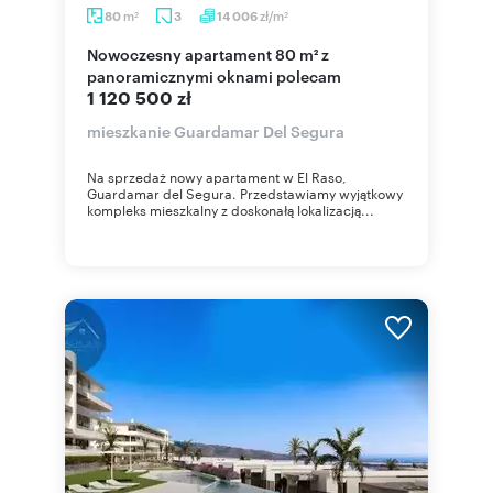
m
zł/m
80
3
14 006
2
2
Nowoczesny apartament 80 m² z
panoramicznymi oknami polecam
1 120 500 zł
mieszkanie Guardamar Del Segura
Na sprzedaż nowy apartament w El Raso,
Guardamar del Segura. Przedstawiamy wyjątkowy
kompleks mieszkalny z doskonałą lokalizacją...