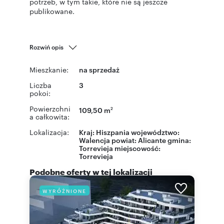
potrzeb, w tym takie, które nie są jeszcze
publikowane.
Rozwiń opis
Mieszkanie:
na sprzedaż
Liczba
3
pokoi:
Powierzchni
109,50 m
2
a całkowita:
Lokalizacja:
Kraj:
Hiszpania
województwo:
Walencja
powiat:
Alicante
gmina:
Torrevieja
miejscowość:
Torrevieja
Podobne oferty w tej lokalizacji
WYRÓŻNIONE