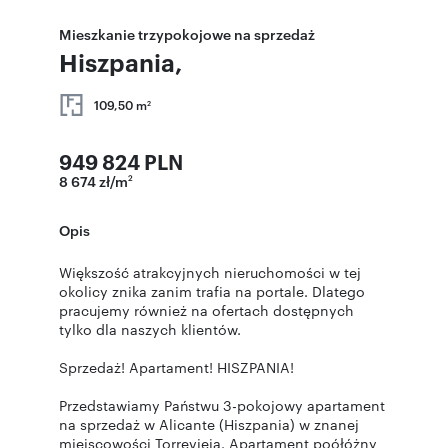
Mieszkanie trzypokojowe na sprzedaż
Hiszpania,
109,50 m
2
949 824 PLN
8 674 zł/m
2
Opis
Większość atrakcyjnych nieruchomości w tej
okolicy znika zanim trafia na portale. Dlatego
pracujemy również na ofertach dostępnych
tylko dla naszych klientów.
Sprzedaż! Apartament! HISZPANIA!
Przedstawiamy Państwu 3-pokojowy apartament
na sprzedaż w Alicante (Hiszpania) w znanej
miejscowości Torrevieja. Apartament poółóżny