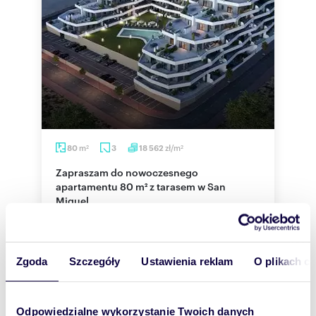
m
zł/m
80
3
18 562
2
2
Zapraszam do nowoczesnego
apartamentu 80 m² z tarasem w San
Miguel
1 484 955 zł
mieszkanie Pueblo, Pueblo
Zgoda
Szczegóły
Ustawienia reklam
O plikach c
OFERTA SPECJALNA WIOSENNAKup swoje nowe
mieszkanie przed LIPCEM i skorzystaj z naszego
ekskluzywnego bonusu. Oferujemy bon w wys...
Odpowiedzialne wykorzystanie Twoich danych